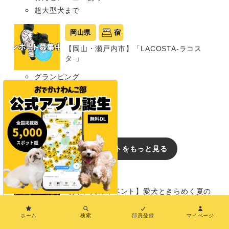
超大型犬まで
岡山県
宿
【岡山・瀬戸内市】「LACOSTA-ラコス
タ-」
グランピング
同室宿泊OK
部屋食プランあり
中型犬まで
おでかけレポートをもっと見る
イベント
【兵庫/犬のイベント】愛犬ときらめく夏の
ナイトタイムを楽しむ「ライトアップドッ
×
グラン」（TOTTEI PARK 芝生エリア）
ホーム
検索
部員登録
マイページ
8/14〜16