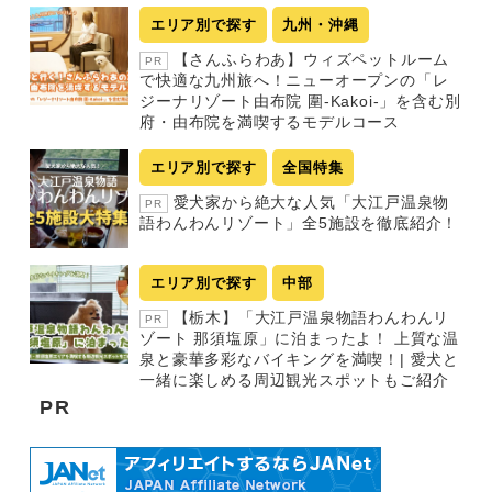
エリア別で探す
九州・沖縄
【さんふらわあ】ウィズペットルーム
PR
で快適な九州旅へ！ニューオープンの「レ
ジーナリゾート由布院 圍-Kakoi-」を含む別
府・由布院を満喫するモデルコース
エリア別で探す
全国特集
愛犬家から絶大な人気「大江戸温泉物
PR
語わんわんリゾート」全5施設を徹底紹介！
エリア別で探す
中部
【栃木】「大江戸温泉物語わんわんリ
PR
ゾート 那須塩原」に泊まったよ！ 上質な温
泉と豪華多彩なバイキングを満喫！| 愛犬と
一緒に楽しめる周辺観光スポットもご紹介
PR