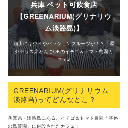
兵庫 ペット可飲食店
【GREENARIUM(グリナリウ
ム淡路島)】
頭上に​キウイやパッションフルーツが！？半屋
外テラス席わんこOKのイチゴ＆トマト農園カ
フェ♪
GREENARIUM(グリナリウム
淡路島)ってどんなとこ？
兵庫県・淡路島にある、イチゴ＆トマト農園「淡路
の島菜園」に併設されたカフェ！
