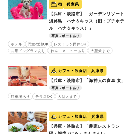
宿
兵庫県
【兵庫・淡路市】「ガーデンリゾート
淡路島 ハナ＆キッス（旧：プチホテ
ル ハナ＆キッス）」
写真レポートあり
ホテル
同室宿泊OK
レストラン同伴OK
共用ドッグランあり
わんこメニューあり
大型犬まで
カフェ・飲食店
兵庫県
【兵庫・淡路市】「海神人の食卓 宴」
写真レポートあり
駐車場あり
テラスOK
大型犬まで
カフェ・飲食店
兵庫県
【兵庫・淡路市】「農家レストラン
陽・燦燦 (はる・さんさん)」