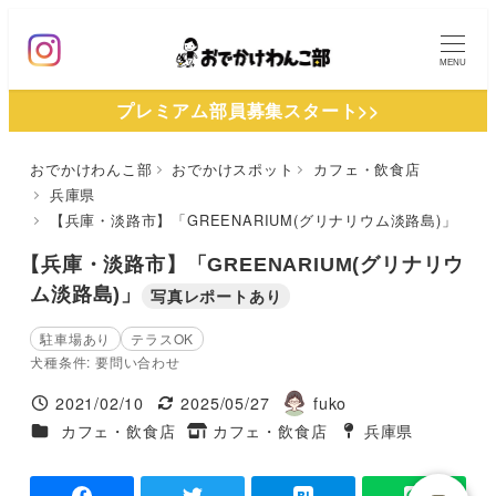
メ
イ
MENU
ン
プレミアム部員募集スタート>>
コ
ン
おでかけわんこ部
おでかけスポット
カフェ・飲食店
テ
兵庫県
ン
【兵庫・淡路市】「GREENARIUM(グリナリウム淡路島)」
ツ
【兵庫・淡路市】「GREENARIUM(グリナリウ
へ
ム淡路島)」
写真レポートあり
移
動
駐車場あり
テラスOK
犬種条件: 要問い合わせ
2021/02/10
2025/05/27
fuko
投稿日
更新日
著
施設ジャンル
カフェ・飲食店
カフェ・飲食店
兵庫県
タグ
者
タグ