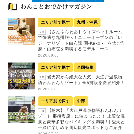
わんことおでかけマガジン
エリア別で探す
九州・沖縄
【さんふらわあ】ウィズペットルーム
PR
で快適な九州旅へ！ニューオープンの「レ
ジーナリゾート由布院 圍-Kakoi-」を含む別
府・由布院を満喫するモデルコース
2026.08.05
エリア別で探す
全国特集
愛犬家から絶大な人気「大江戸温泉物
PR
語わんわんリゾート」全5施設を徹底紹介！
2026.07.30
エリア別で探す
中部
【栃木】「大江戸温泉物語わんわんリ
PR
ゾート 那須塩原」に泊まったよ！ 上質な温
泉と豪華多彩なバイキングを満喫！| 愛犬と
一緒に楽しめる周辺観光スポットもご紹介
2026.07.30