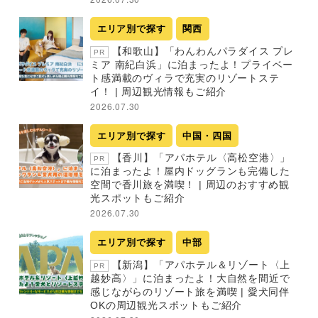
エリア別で探す
関西
【和歌山】「わんわんパラダイス プレ
PR
ミア 南紀白浜」に泊まったよ！プライベー
ト感満載のヴィラで充実のリゾートステ
イ！ | 周辺観光情報もご紹介
2026.07.30
エリア別で探す
中国・四国
【香川】「アパホテル〈高松空港〉」
PR
に泊まったよ！屋内ドッグランも完備した
空間で香川旅を満喫！ | 周辺のおすすめ観
光スポットもご紹介
2026.07.30
エリア別で探す
中部
【新潟】「アパホテル＆リゾート〈上
PR
越妙高〉」に泊まったよ！大自然を間近で
感じながらのリゾート旅を満喫 | 愛犬同伴
OKの周辺観光スポットもご紹介