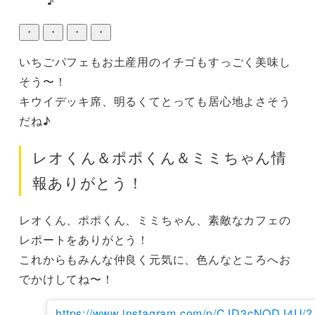
♪
・
・
・
・
いちごパフェもお土産用のイチゴもすっごく美味し
そう〜！

キウイデッキ席、明るくてとっても居心地よさそう
だね♪
レオくん＆ポポくん＆ミミちゃん情
報ありがとう！
レオくん、ポポくん、ミミちゃん、素敵なカフェの
レポートをありがとう！

これからもみんな仲良く元気に、色んなところへお
でかけしてね〜！
https://www.instagram.com/p/CJD3cNODJ4U/?