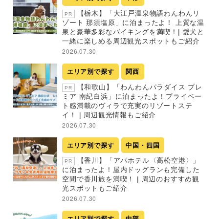
【栃木】「大江戸温泉物語わんわんリ
PR
ゾート 那須塩原」に泊まったよ！ 上質な温
泉と豪華多彩なバイキングを満喫！| 愛犬と
一緒に楽しめる周辺観光スポットもご紹介
2026.07.30
エリア別で探す
関西
【和歌山】「わんわんパラダイス プレ
PR
ミア 南紀白浜」に泊まったよ！プライベー
ト感満載のヴィラで充実のリゾートステ
イ！ | 周辺観光情報もご紹介
2026.07.30
エリア別で探す
中国・四国
【香川】「アパホテル〈高松空港〉」
PR
に泊まったよ！屋内ドッグランも完備した
空間で香川旅を満喫！ | 周辺のおすすめ観
光スポットもご紹介
2026.07.30
エリア別で探す
中部