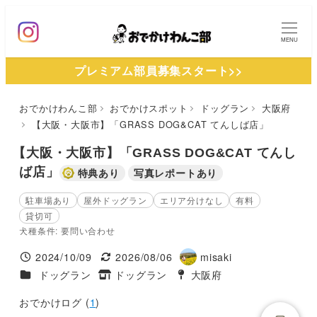
メ
イ
MENU
ン
プレミアム部員募集スタート>>
コ
ン
おでかけわんこ部
おでかけスポット
ドッグラン
大阪府
テ
【大阪・大阪市】「GRASS DOG&CAT てんしば店」
ン
ツ
【大阪・大阪市】「GRASS DOG&CAT てんし
へ
ば店」
特典あり
写真レポートあり
移
駐車場あり
屋外ドッグラン
エリア分けなし
有料
動
貸切可
犬種条件: 要問い合わせ
2024/10/09
2026/08/06
misaki
投稿日
更新日
著
施設ジャンル
ドッグラン
ドッグラン
大阪府
タグ
タグ
者
おでかけログ (
1
)