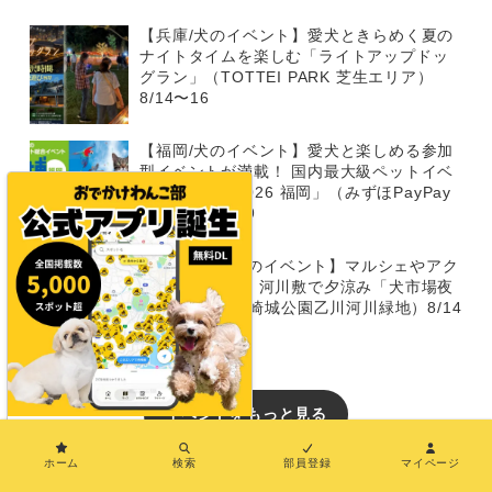
【兵庫/犬のイベント】愛犬ときらめく夏の
ナイトタイムを楽しむ「ライトアップドッ
グラン」（TOTTEI PARK 芝生エリア）
8/14〜16
【福岡/犬のイベント】愛犬と楽しめる参加
型イベントが満載！ 国内最大級ペットイベ
ント「Pet博 2026 福岡」（みずほPayPay
ドーム）8/8～9
【8/14～15/犬のイベント】マルシェやアク
ティビティも！ 河川敷で夕涼み「犬市場夜
市 2026」（岡崎城公園乙川河川緑地）8/14
～15
イベントをもっと見る
×
おでかけわんこ部でPRしたい
ホーム
検索
部員登録
マイページ