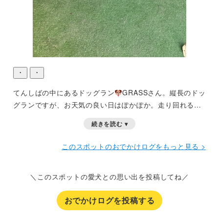
・
・
てんしばの中にあるドッグラン
GRASSさん。縦長のドッ
グランですが、お天気の良い日はぽかぽか。走り回れる広
さです。マナーパンツの着用はルールにはなく、お水で流
続きを読む ▾
す用のジョーロがありますが、マナーパンツや、おしっこ
シート等を用意していくと汚さずに利用できるかもしれま
このスポットのおでかけログをもっと見る >
せん。
＼このスポットの愛犬との思い出を投稿してね／
おでかけログを投稿する