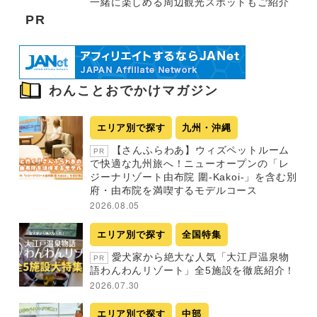
一緒に楽しめる周辺観光スポットもご紹介
PR
わんことおでかけマガジン
エリア別で探す
九州・沖縄
【さんふらわあ】ウィズペットルーム
PR
で快適な九州旅へ！ニューオープンの「レ
ジーナリゾート由布院 圍-Kakoi-」を含む別
府・由布院を満喫するモデルコース
2026.08.05
エリア別で探す
全国特集
愛犬家から絶大な人気「大江戸温泉物
PR
語わんわんリゾート」全5施設を徹底紹介！
2026.07.30
エリア別で探す
中部