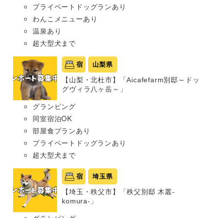
プライベートドッグランあり
わんこメニューあり
温泉あり
超大型犬まで
宿
山梨県
【山梨・北杜市】「Aicafefarm別邸～ドッ
グヴィラ八ヶ岳～」
グランピング
同室宿泊OK
部屋食プランあり
プライベートドッグランあり
超大型犬まで
宿
埼玉県
【埼玉・秩父市】「秩父別邸 木叢-
komura-」