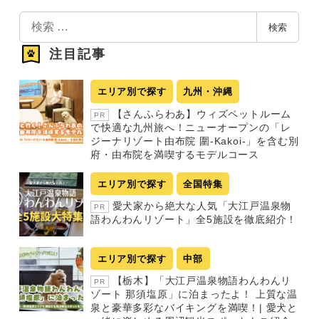
検
検索
索
注目記事
エリア別で探す
九州・沖縄
【さんふらわあ】ウィズペットルーム
PR
で快適な九州旅へ！ニューオープンの「レ
ジーナリゾート由布院 圍-Kakoi-」を含む別
府・由布院を満喫するモデルコース
エリア別で探す
全国特集
愛犬家から絶大な人気「大江戸温泉物
PR
語わんわんリゾート」全5施設を徹底紹介！
エリア別で探す
中部
【栃木】「大江戸温泉物語わんわんリ
PR
ゾート 那須塩原」に泊まったよ！ 上質な温
泉と豪華多彩なバイキングを満喫！| 愛犬と