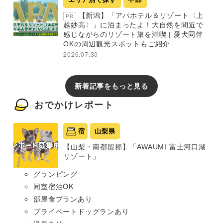
【新潟】「アパホテル＆リゾート〈上
PR
越妙高〉」に泊まったよ！大自然を間近で
感じながらのリゾート旅を満喫 | 愛犬同伴
OKの周辺観光スポットもご紹介
2026.07.30
新着記事をもっと見る
おでかけレポート
宿
山梨県
【山梨・南都留郡】「AWAUMI 富士河口湖
リゾート」
グランピング
同室宿泊OK
部屋食プランあり
プライベートドッグランあり