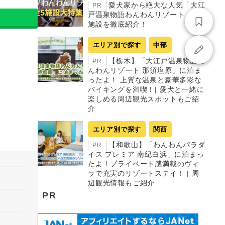
愛犬家から絶大な人気「大江
PR
戸温泉物語わんわんリゾート」全5
施設を徹底紹介！
エリア別で探す
中部
【栃木】「大江戸温泉物語わ
PR
んわんリゾート 那須塩原」に泊ま
ったよ！ 上質な温泉と豪華多彩な
バイキングを満喫！| 愛犬と一緒に
楽しめる周辺観光スポットもご紹
介
エリア別で探す
関西
【和歌山】「わんわんパラダ
PR
イス プレミア 南紀白浜」に泊まっ
たよ！プライベート感満載のヴィ
ラで充実のリゾートステイ！ | 周
辺観光情報もご紹介
PR