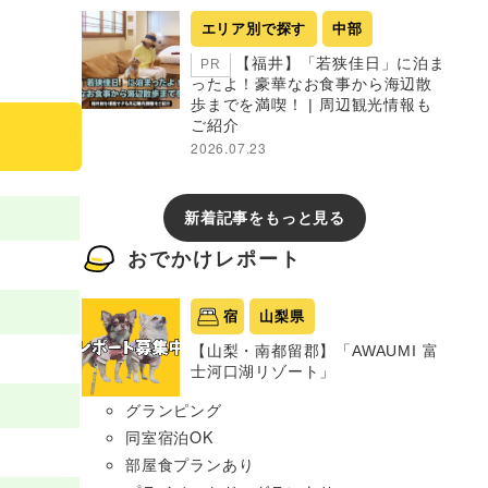
エリア別で探す
中部
【福井】「若狭佳日」に泊ま
PR
ったよ！豪華なお食事から海辺散
歩までを満喫！ | 周辺観光情報も
ご紹介
2026.07.23
新着記事をもっと見る
おでかけレポート
宿
山梨県
【山梨・南都留郡】「AWAUMI 富
士河口湖リゾート」
グランピング
同室宿泊OK
部屋食プランあり