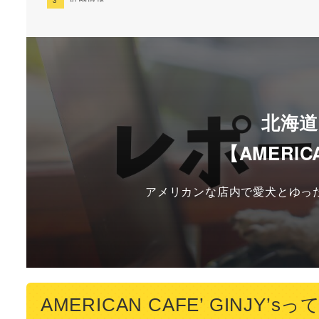
北海
【AMERICA
アメリカンな店内で愛犬とゆっ
AMERICAN CAFE’ GINJY