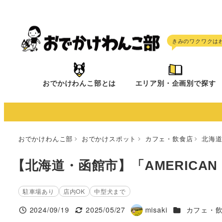
メ
イ
ン
コ
ン
テ
おでかけわんこ部とは
エリア別・企画別で探す
ン
ツ
へ
移
おでかけわんこ部
おでかけスポット
カフェ・飲食店
北海
動
【北海道・函館市】「AMERICAN CA
駐車場あり
店内OK
中型犬まで
施設ジャンル
2024/09/19
2025/05/27
misaki
カフェ・
投稿日
更新日
著