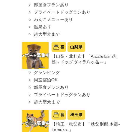
部屋食プランあり
プライベートドッグランあり
わんこメニューあり
温泉あり
超大型犬まで
宿
山梨県
【山梨・北杜市】「Aicafefarm別
邸～ドッグヴィラ八ヶ岳～」
グランピング
同室宿泊OK
部屋食プランあり
プライベートドッグランあり
超大型犬まで
宿
埼玉県
【埼玉・秩父市】「秩父別邸 木叢-
komura-」