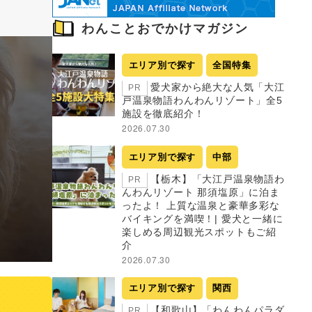
わんことおでかけマガジン
エリア別で探す
全国特集
愛犬家から絶大な人気「大江
PR
戸温泉物語わんわんリゾート」全5
施設を徹底紹介！
2026.07.30
エリア別で探す
中部
【栃木】「大江戸温泉物語わ
PR
んわんリゾート 那須塩原」に泊ま
ったよ！ 上質な温泉と豪華多彩な
バイキングを満喫！| 愛犬と一緒に
楽しめる周辺観光スポットもご紹
介
2026.07.30
エリア別で探す
関西
【和歌山】「わんわんパラダ
PR