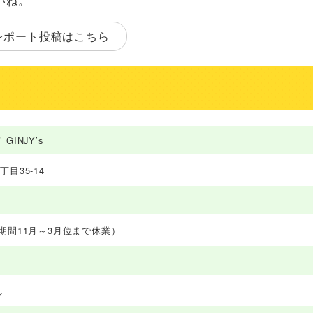
いね。
レポート投稿はこちら
 GINJY’s
目35-14
期間11月～3月位まで休業）
し