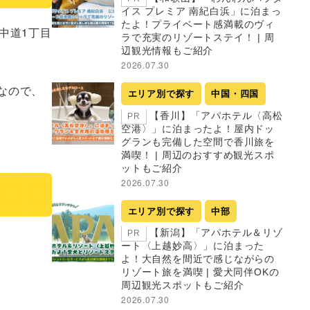
イス プレミア 南紀白浜」に泊まっ
たよ！プライベート感満載のヴィ
市中道1丁目
ラで充実のリゾートステイ！ | 周
辺観光情報もご紹介
2026.07.30
なので、
エリア別で探す
中国・四国
【香川】「アパホテル〈高松
PR
空港〉」に泊まったよ！屋内ドッ
グランも完備した空間で香川旅を
満喫！ | 周辺のおすすめ観光スポ
ットもご紹介
2026.07.30
エリア別で探す
中部
【新潟】「アパホテル＆リゾ
PR
ート〈上越妙高〉」に泊まった
よ！大自然を間近で感じながらの
リゾート旅を満喫 | 愛犬同伴OKの
周辺観光スポットもご紹介
2026.07.30