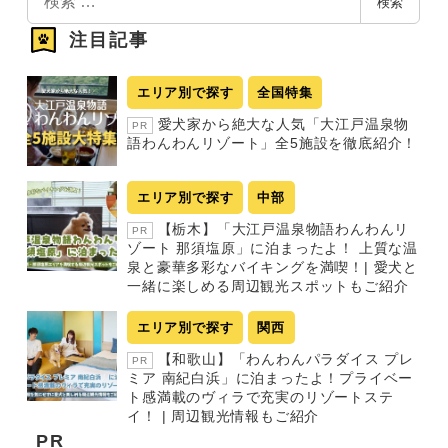
検索
索
注目記事
エリア別で探す
全国特集
愛犬家から絶大な人気「大江戸温泉物
PR
語わんわんリゾート」全5施設を徹底紹介！
エリア別で探す
中部
【栃木】「大江戸温泉物語わんわんリ
PR
ゾート 那須塩原」に泊まったよ！ 上質な温
泉と豪華多彩なバイキングを満喫！| 愛犬と
一緒に楽しめる周辺観光スポットもご紹介
エリア別で探す
関西
【和歌山】「わんわんパラダイス プレ
PR
ミア 南紀白浜」に泊まったよ！プライベー
ト感満載のヴィラで充実のリゾートステ
イ！ | 周辺観光情報もご紹介
PR