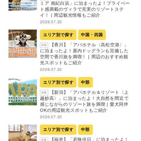
ミア 南紀白浜」に泊まったよ！プライベー
ト感満載のヴィラで充実のリゾートステ
イ！ | 周辺観光情報もご紹介
2026.07.30
エリア別で探す
中国・四国
【香川】「アパホテル〈高松空港〉」
PR
に泊まったよ！屋内ドッグランも完備した
空間で香川旅を満喫！ | 周辺のおすすめ観
光スポットもご紹介
2026.07.30
エリア別で探す
中部
【新潟】「アパホテル＆リゾート〈上
PR
越妙高〉」に泊まったよ！大自然を間近で
感じながらのリゾート旅を満喫 | 愛犬同伴
OKの周辺観光スポットもご紹介
2026.07.30
エリア別で探す
中部
【福井】「若狭佳日」に泊まったよ！
PR