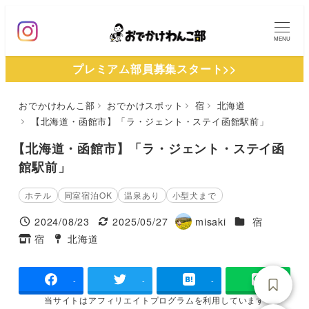
メ
イ
MENU
ン
プレミアム部員募集スタート>>
コ
ン
おでかけわんこ部
おでかけスポット
宿
北海道
テ
【北海道・函館市】「ラ・ジェント・ステイ函館駅前」
ン
ツ
【北海道・函館市】「ラ・ジェント・ステイ函
へ
館駅前」
移
ホテル
同室宿泊OK
温泉あり
小型犬まで
動
施設ジャンル
2024/08/23
2025/05/27
misaki
宿
投稿日
更新日
著
宿
北海道
タグ
タグ
者
-
-
-
当サイトは
アフィリエイトプログラムを
利用しています