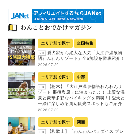
わんことおでかけマガジン
エリア別で探す
全国特集
愛犬家から絶大な人気「大江戸温泉物
PR
語わんわんリゾート」全5施設を徹底紹介！
2026.07.30
エリア別で探す
中部
【栃木】「大江戸温泉物語わんわんリ
PR
ゾート 那須塩原」に泊まったよ！ 上質な温
泉と豪華多彩なバイキングを満喫！| 愛犬と
一緒に楽しめる周辺観光スポットもご紹介
2026.07.30
エリア別で探す
関西
【和歌山】「わんわんパラダイス プレ
PR