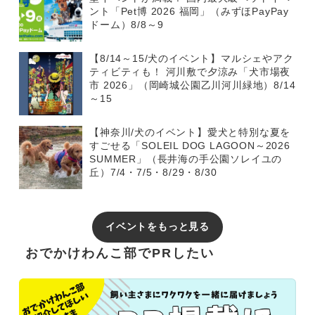
ント「Pet博 2026 福岡」（みずほPayPay
ドーム）8/8～9
【8/14～15/犬のイベント】マルシェやアク
ティビティも！ 河川敷で夕涼み「犬市場夜
市 2026」（岡崎城公園乙川河川緑地）8/14
～15
【神奈川/犬のイベント】愛犬と特別な夏を
すごせる「SOLEIL DOG LAGOON～2026
SUMMER」（長井海の手公園ソレイユの
丘）7/4・7/5・8/29・8/30
イベントをもっと見る
おでかけわんこ部でPRしたい