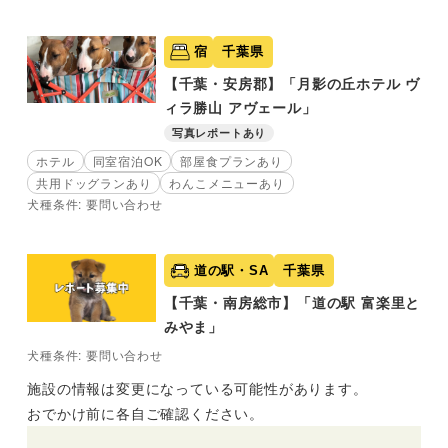
宿
千葉県
【千葉・安房郡】「月影の丘ホテル ヴ
ィラ勝山 アヴェール」
写真レポートあり
ホテル
同室宿泊OK
部屋食プランあり
共用ドッグランあり
わんこメニューあり
犬種条件: 要問い合わせ
道の駅・SA
千葉県
【千葉・南房総市】「道の駅 富楽里と
みやま」
犬種条件: 要問い合わせ
施設の情報は変更になっている可能性があります。
おでかけ前に各自ご確認ください。