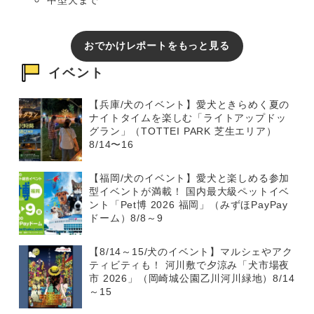
おでかけレポートをもっと見る
イベント
【兵庫/犬のイベント】愛犬ときらめく夏の
ナイトタイムを楽しむ「ライトアップドッ
グラン」（TOTTEI PARK 芝生エリア）
8/14〜16
【福岡/犬のイベント】愛犬と楽しめる参加
型イベントが満載！ 国内最大級ペットイベ
ント「Pet博 2026 福岡」（みずほPayPay
ドーム）8/8～9
【8/14～15/犬のイベント】マルシェやアク
ティビティも！ 河川敷で夕涼み「犬市場夜
市 2026」（岡崎城公園乙川河川緑地）8/14
～15