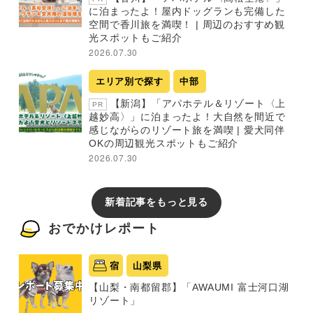
に泊まったよ！屋内ドッグランも完備した
空間で香川旅を満喫！ | 周辺のおすすめ観
光スポットもご紹介
2026.07.30
エリア別で探す
中部
【新潟】「アパホテル＆リゾート〈上
PR
越妙高〉」に泊まったよ！大自然を間近で
感じながらのリゾート旅を満喫 | 愛犬同伴
OKの周辺観光スポットもご紹介
2026.07.30
新着記事をもっと見る
おでかけレポート
宿
山梨県
【山梨・南都留郡】「AWAUMI 富士河口湖
リゾート」