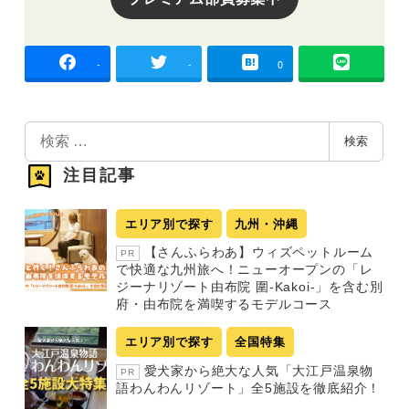
-
-
0
検
検索
索
注目記事
エリア別で探す
九州・沖縄
【さんふらわあ】ウィズペットルーム
PR
で快適な九州旅へ！ニューオープンの「レ
ジーナリゾート由布院 圍-Kakoi-」を含む別
府・由布院を満喫するモデルコース
エリア別で探す
全国特集
愛犬家から絶大な人気「大江戸温泉物
PR
語わんわんリゾート」全5施設を徹底紹介！