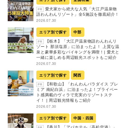
愛犬家から絶大な人気「大江戸温泉物
PR
語わんわんリゾート」全5施設を徹底紹介！
2026.07.30
エリア別で探す
中部
【栃木】「大江戸温泉物語わんわんリ
PR
ゾート 那須塩原」に泊まったよ！ 上質な温
泉と豪華多彩なバイキングを満喫！| 愛犬と
一緒に楽しめる周辺観光スポットもご紹介
2026.07.30
エリア別で探す
関西
【和歌山】「わんわんパラダイス プレ
PR
ミア 南紀白浜」に泊まったよ！プライベー
ト感満載のヴィラで充実のリゾートステ
イ！ | 周辺観光情報もご紹介
2026.07.30
エリア別で探す
中国・四国
【香川】「アパホテル〈高松空港〉」
PR