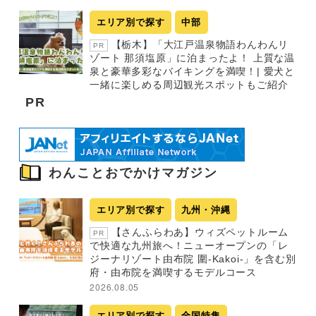
エリア別で探す
中部
【栃木】「大江戸温泉物語わんわんリ
PR
ゾート 那須塩原」に泊まったよ！ 上質な温
泉と豪華多彩なバイキングを満喫！| 愛犬と
一緒に楽しめる周辺観光スポットもご紹介
PR
わんことおでかけマガジン
エリア別で探す
九州・沖縄
【さんふらわあ】ウィズペットルーム
PR
で快適な九州旅へ！ニューオープンの「レ
ジーナリゾート由布院 圍-Kakoi-」を含む別
府・由布院を満喫するモデルコース
2026.08.05
エリア別で探す
全国特集