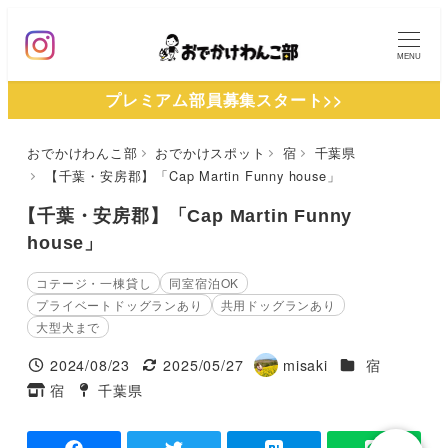
メ
イ
MENU
ン
プレミアム部員募集スタート>>
コ
ン
おでかけわんこ部
おでかけスポット
宿
千葉県
テ
【千葉・安房郡】「Cap Martin Funny house」
ン
ツ
【千葉・安房郡】「Cap Martin Funny
へ
house」
移
コテージ・一棟貸し
同室宿泊OK
動
プライベートドッグランあり
共用ドッグランあり
大型犬まで
施設ジャンル
2024/08/23
2025/05/27
misaki
宿
投稿日
更新日
著
宿
千葉県
タグ
タグ
者