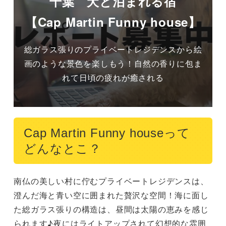
千葉 犬と泊まれる宿
【Cap Martin Funny house】
総ガラス張りのプライベートレジデンスから絵
画のような景色を楽しもう！自然の香りに包ま
れて日頃の疲れが癒される
Cap Martin Funny houseって
どんなとこ？
南仏の美しい村に佇むプライベートレジデンスは、
澄んだ海と青い空に囲まれた贅沢な空間！海に面し
た総ガラス張りの構造は、昼間は太陽の恵みを感じ
られます♪夜にはライトアップされて幻想的な雰囲