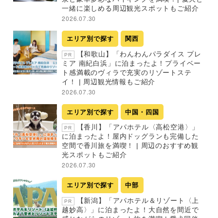
一緒に楽しめる周辺観光スポットもご紹介
2026.07.30
エリア別で探す
関西
【和歌山】「わんわんパラダイス プレ
PR
ミア 南紀白浜」に泊まったよ！プライベー
ト感満載のヴィラで充実のリゾートステ
イ！ | 周辺観光情報もご紹介
2026.07.30
エリア別で探す
中国・四国
【香川】「アパホテル〈高松空港〉」
PR
に泊まったよ！屋内ドッグランも完備した
空間で香川旅を満喫！ | 周辺のおすすめ観
光スポットもご紹介
2026.07.30
エリア別で探す
中部
【新潟】「アパホテル＆リゾート〈上
PR
越妙高〉」に泊まったよ！大自然を間近で