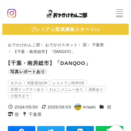
メ
イ
MENU
ン
プレミアム部員募集スタート>>
コ
ン
おでかけわんこ部
おでかけスポット
宿
千葉県
テ
【千葉・南房総市】「DANQOO」
ン
ツ
【千葉・南房総市】「DANQOO」
へ
写真レポートあり
移
ホテル
同室宿泊OK
レストラン同伴OK
動
共用ドッグランあり
わんこメニューあり
温泉あり
小型犬まで
施設ジャンル
2024/05/30
2026/06/03
misaki
宿
投稿日
更新日
著
宿
千葉県
タグ
タグ
者