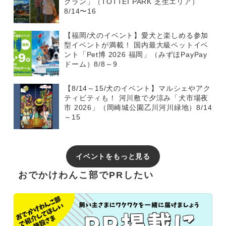
グラン」（TOTTEI PARK 芝生エリア）
8/14〜16
【福岡/犬のイベント】愛犬と楽しめる参加
型イベントが満載！ 国内最大級ペットイベ
ント「Pet博 2026 福岡」（みずほPayPay
ドーム）8/8～9
【8/14～15/犬のイベント】マルシェやアク
ティビティも！ 河川敷で夕涼み「犬市場夜
市 2026」（岡崎城公園乙川河川緑地）8/14
～15
イベントをもっと見る
おでかけわんこ部でPRしたい