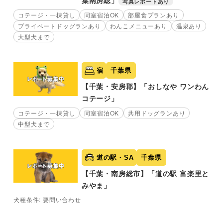
葉南房総」
写真レポートあり
コテージ・一棟貸し
同室宿泊OK
部屋食プランあり
プライベートドッグランあり
わんこメニューあり
温泉あり
大型犬まで
宿
千葉県
【千葉・安房郡】「おしなや ワンわん
コテージ」
コテージ・一棟貸し
同室宿泊OK
共用ドッグランあり
中型犬まで
道の駅・SA
千葉県
【千葉・南房総市】「道の駅 富楽里と
みやま」
犬種条件: 要問い合わせ