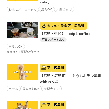
cafe」
わんこメニューあり
店内OK
大型犬まで
カフェ・飲食店
広島県
【広島・中区】「pépé coffee」
写真レポートあり
テラスOK
犬種条件: 要問い合わせ
宿
広島県
【広島・広島市】「おうちホテル流川
withわんこ」
ホテル
同室宿泊OK
大型犬まで
宿
広島県