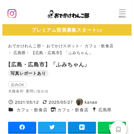
メ
イ
MENU
ン
プレミアム部員募集スタート>>
コ
ン
おでかけわんこ部
おでかけスポット
カフェ・飲食店
テ
広島県
【広島・広島市】「ふみちゃん」
ン
ツ
【広島・広島市】「ふみちゃん」
へ
写真レポートあり
移
店内OK
動
犬種条件: 要問い合わせ
2021/05/12
2025/05/27
kanae
投稿日
更新日
著
施設ジャンル
カフェ・飲食店
カフェ・飲食店
広島県
タグ
者
タグ
-
-
-