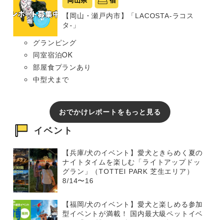
岡山県
宿
【岡山・瀬戸内市】「LACOSTA-ラコス
タ-」
グランピング
同室宿泊OK
部屋食プランあり
中型犬まで
おでかけレポートをもっと見る
イベント
【兵庫/犬のイベント】愛犬ときらめく夏の
ナイトタイムを楽しむ「ライトアップドッ
グラン」（TOTTEI PARK 芝生エリア）
8/14〜16
【福岡/犬のイベント】愛犬と楽しめる参加
型イベントが満載！ 国内最大級ペットイベ