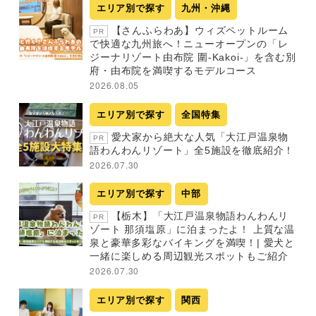
エリア別で探す
九州・沖縄
【さんふらわあ】ウィズペットルーム
PR
で快適な九州旅へ！ニューオープンの「レ
ジーナリゾート由布院 圍-Kakoi-」を含む別
府・由布院を満喫するモデルコース
2026.08.05
エリア別で探す
全国特集
愛犬家から絶大な人気「大江戸温泉物
PR
語わんわんリゾート」全5施設を徹底紹介！
2026.07.30
エリア別で探す
中部
【栃木】「大江戸温泉物語わんわんリ
PR
ゾート 那須塩原」に泊まったよ！ 上質な温
泉と豪華多彩なバイキングを満喫！| 愛犬と
一緒に楽しめる周辺観光スポットもご紹介
2026.07.30
エリア別で探す
関西