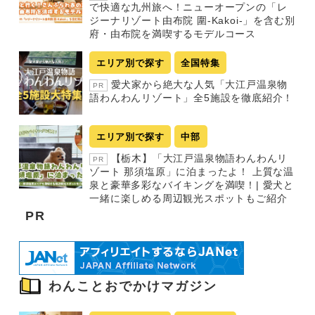
で快適な九州旅へ！ニューオープンの「レ
ジーナリゾート由布院 圍-Kakoi-」を含む別
府・由布院を満喫するモデルコース
エリア別で探す
全国特集
愛犬家から絶大な人気「大江戸温泉物
PR
語わんわんリゾート」全5施設を徹底紹介！
エリア別で探す
中部
【栃木】「大江戸温泉物語わんわんリ
PR
ゾート 那須塩原」に泊まったよ！ 上質な温
泉と豪華多彩なバイキングを満喫！| 愛犬と
一緒に楽しめる周辺観光スポットもご紹介
PR
わんことおでかけマガジン