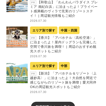
【和歌山】「わんわんパラダイス プレ
PR
ミア 南紀白浜」に泊まったよ！プライベー
ト感満載のヴィラで充実のリゾートステ
イ！ | 周辺観光情報もご紹介
2026.07.30
エリア別で探す
中国・四国
【香川】「アパホテル〈高松空港〉」
PR
に泊まったよ！屋内ドッグランも完備した
空間で香川旅を満喫！ | 周辺のおすすめ観
光スポットもご紹介
2026.07.30
エリア別で探す
中部
【新潟】「アパホテル＆リゾート〈上
PR
越妙高〉」に泊まったよ！大自然を間近で
感じながらのリゾート旅を満喫 | 愛犬同伴
OKの周辺観光スポットもご紹介
2026.07.30