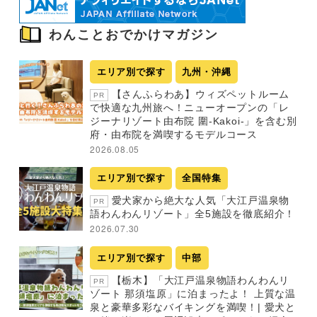
わんことおでかけマガジン
エリア別で探す
九州・沖縄
【さんふらわあ】ウィズペットルーム
PR
で快適な九州旅へ！ニューオープンの「レ
ジーナリゾート由布院 圍-Kakoi-」を含む別
府・由布院を満喫するモデルコース
2026.08.05
エリア別で探す
全国特集
愛犬家から絶大な人気「大江戸温泉物
PR
語わんわんリゾート」全5施設を徹底紹介！
2026.07.30
エリア別で探す
中部
【栃木】「大江戸温泉物語わんわんリ
PR
ゾート 那須塩原」に泊まったよ！ 上質な温
泉と豪華多彩なバイキングを満喫！| 愛犬と