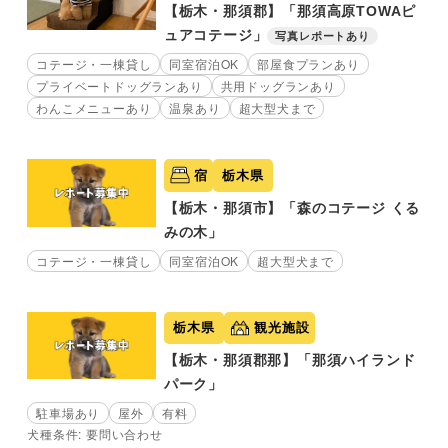
【栃木・那須郡】「那須高原TOWAピ
ュアコテージ」
写真レポートあり
コテージ・一棟貸し
同室宿泊OK
部屋食プランあり
プライベートドッグランあり
共用ドッグランあり
わんこメニューあり
温泉あり
超大型犬まで
宿
栃木県
【栃木・那須市】「森のコテージ くる
みの木」
コテージ・一棟貸し
同室宿泊OK
超大型犬まで
栃木県
観光施設
【栃木・那須郡那】「那須ハイランド
パーク」
駐車場あり
屋外
有料
犬種条件: 要問い合わせ