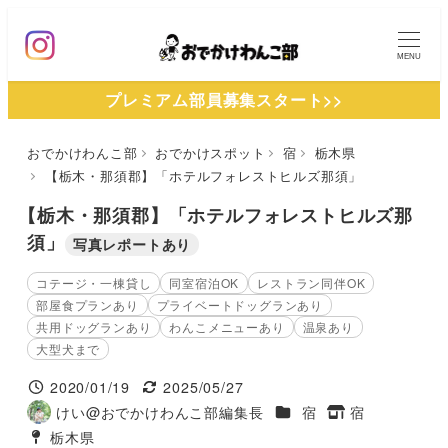
メ
イ
MENU
ン
プレミアム部員募集スタート>>
コ
ン
おでかけわんこ部
おでかけスポット
宿
栃木県
テ
【栃木・那須郡】「ホテルフォレストヒルズ那須」
ン
ツ
【栃木・那須郡】「ホテルフォレストヒルズ那
へ
須」
写真レポートあり
移
コテージ・一棟貸し
同室宿泊OK
レストラン同伴OK
動
部屋食プランあり
プライベートドッグランあり
共用ドッグランあり
わんこメニューあり
温泉あり
大型犬まで
2020/01/19
2025/05/27
投稿日
更新日
施設ジャンル
けい@おでかけわんこ部編集長
宿
宿
著
タグ
栃木県
者
タグ