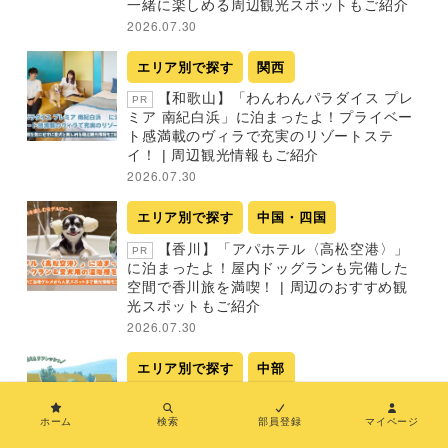
一緒に楽しめる周辺観光スポットもご紹介
2026.07.30
エリア別で探す
関西
【和歌山】「わんわんパラダイス プレ
PR
ミア 南紀白浜」に泊まったよ！プライベー
ト感満載のヴィラで充実のリゾートステ
イ！ | 周辺観光情報もご紹介
2026.07.30
エリア別で探す
中国・四国
【香川】「アパホテル〈高松空港〉」
PR
に泊まったよ！屋内ドッグランも完備した
空間で香川旅を満喫！ | 周辺のおすすめ観
光スポットもご紹介
2026.07.30
エリア別で探す
中部
【新潟】「アパホテル＆リゾート〈上
PR
越妙高〉」に泊まったよ！大自然を間近で
ホーム
検索
部員登録
マイページ
感じながらのリゾート旅を満喫 | 愛犬同伴