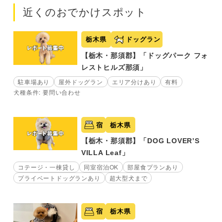
近くのおでかけスポット
栃木県
ドッグラン
【栃木・那須郡】「ドッグパーク フォ
レストヒルズ那須」
駐車場あり
屋外ドッグラン
エリア分けあり
有料
犬種条件: 要問い合わせ
宿
栃木県
【栃木・那須郡】「DOG LOVER’S
VILLA Leaf」
コテージ・一棟貸し
同室宿泊OK
部屋食プランあり
プライベートドッグランあり
超大型犬まで
宿
栃木県