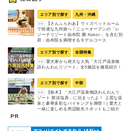
エリア別で探す
九州・沖縄
【さんふらわあ】ウィズペットルーム
PR
で快適な九州旅へ！ニューオープンの「レ
ジーナリゾート由布院 圍-Kakoi-」を含む別
府・由布院を満喫するモデルコース
エリア別で探す
全国特集
愛犬家から絶大な人気「大江戸温泉物
PR
語わんわんリゾート」全5施設を徹底紹介！
エリア別で探す
中部
【栃木】「大江戸温泉物語わんわんリ
PR
ゾート 那須塩原」に泊まったよ！ 上質な温
泉と豪華多彩なバイキングを満喫！| 愛犬と
一緒に楽しめる周辺観光スポットもご紹介
PR