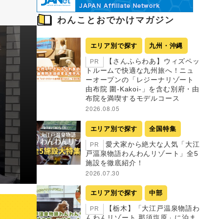
わんことおでかけマガジン
エリア別で探す
九州・沖縄
【さんふらわあ】ウィズペッ
PR
トルームで快適な九州旅へ！ニュ
ーオープンの「レジーナリゾート
由布院 圍-Kakoi-」を含む別府・由
布院を満喫するモデルコース
2026.08.05
エリア別で探す
全国特集
愛犬家から絶大な人気「大江
PR
戸温泉物語わんわんリゾート」全5
施設を徹底紹介！
2026.07.30
エリア別で探す
中部
【栃木】「大江戸温泉物語わ
PR
んわんリゾート 那須塩原」に泊ま