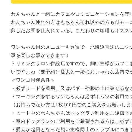
わんちゃんと一緒にカフェやコミュニケーションを楽し
わんちゃん連れの方はもちろんそれ以外の方も◎モーニ
煎したお豆を仕入れている、こだわりの珈琲もオススメ
ワンちゃん用のメニューも豊富で、北海道直送のエゾ
事を楽しむ事ができます！

トリミングサロン併設店ですので、飼い主様がカフェ
いですよね（要予約）愛犬と一緒におしゃれな店内でラ
＜ワンコ同伴条件＞

・必ずリードを着用、又はバギーや膝の上に乗せるなど
﻿・マーキングをするワンちゃんは必ずオムツの着用で
（お持ちでない方は1枚100円でのご購入をお願いしま
・ヒート中のわんちゃんはドッグラン利用をご遠慮下さ
﻿・室内ドッグランのご利用をご希望される方は、必ず
﻿・愛犬が起因となった飼い主様同士のトラブルにつ