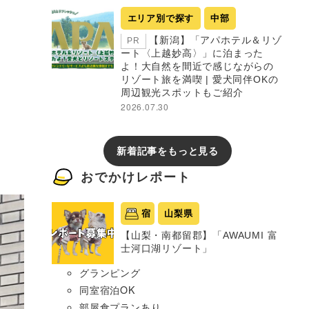
エリア別で探す
中部
【新潟】「アパホテル＆リゾ
PR
ート〈上越妙高〉」に泊まった
よ！大自然を間近で感じながらの
リゾート旅を満喫 | 愛犬同伴OKの
周辺観光スポットもご紹介
2026.07.30
新着記事をもっと見る
おでかけレポート
宿
山梨県
【山梨・南都留郡】「AWAUMI 富
士河口湖リゾート」
グランピング
同室宿泊OK
部屋食プランあり