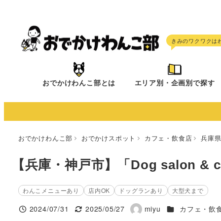
メ
イ
ン
コ
ン
テ
おでかけわんこ部とは
エリア別・企画別で探す
ン
ツ
へ
移
おでかけわんこ部
おでかけスポット
カフェ・飲食店
兵庫
動
【兵庫・神戸市】「Dog salon & ca
わんこメニューあり
店内OK
ドッグランあり
大型犬まで
施設ジャンル
2024/07/31
2025/05/27
miyu
カフェ・飲
投稿日
更新日
著