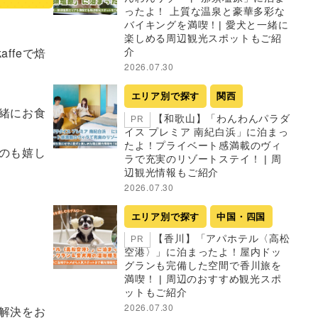
ったよ！ 上質な温泉と豪華多彩な
バイキングを満喫！| 愛犬と一緒に
楽しめる周辺観光スポットもご紹
ffeで焙
介
2026.07.30
エリア別で探す
関西
緒にお食
【和歌山】「わんわんパラダ
PR
イス プレミア 南紀白浜」に泊まっ
たよ！プライベート感満載のヴィ
のも嬉し
ラで充実のリゾートステイ！ | 周
辺観光情報もご紹介
2026.07.30
エリア別で探す
中国・四国
【香川】「アパホテル〈高松
PR
空港〉」に泊まったよ！屋内ドッ
グランも完備した空間で香川旅を
満喫！ | 周辺のおすすめ観光スポ
ットもご紹介
2026.07.30
解決をお