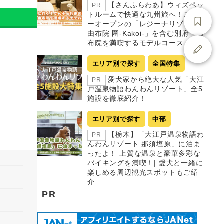
【さんふらわあ】ウィズペッ
PR
トルームで快適な九州旅へ！ニュ
ーオープンの「レジーナリゾート
由布院 圍-Kakoi-」を含む別府・由
布院を満喫するモデルコース
エリア別で探す
全国特集
愛犬家から絶大な人気「大江
PR
戸温泉物語わんわんリゾート」全5
施設を徹底紹介！
エリア別で探す
中部
【栃木】「大江戸温泉物語わ
PR
んわんリゾート 那須塩原」に泊ま
ったよ！ 上質な温泉と豪華多彩な
バイキングを満喫！| 愛犬と一緒に
楽しめる周辺観光スポットもご紹
介
PR