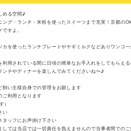
める空間♪

ング・ランチ・米粉を使ったスイーツまで充実！京都のOka
ですよ。

ジカを使ったランチプレートやヤギミルクなどありワンコ一
を利用されている間に日頃の簡単なお手入れをしてもらえる
ンチやディナーを楽しんでみてくださいね〜♪

飼い主様自身での管理をお願します

のご利用となります

す）

い

スタッフにお声掛け下さい

きましては当店では一切責任を負えませんので当事者間でのご