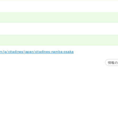
om/ja/citadines/japan/citadines-namba-osaka
情報の