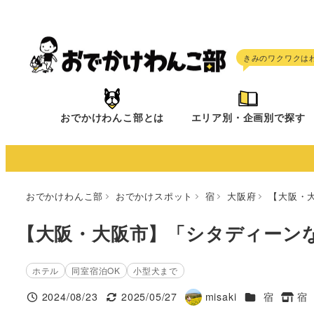
メ
イ
ン
コ
ン
テ
おでかけわんこ部とは
エリア別・企画別で探す
ン
ツ
へ
移
おでかけわんこ部
おでかけスポット
宿
大阪府
【大阪・
動
【大阪・大阪市】「シタディーン
ホテル
同室宿泊OK
小型犬まで
施設ジャンル
2024/08/23
2025/05/27
misaki
宿
宿
投稿日
更新日
著
タグ