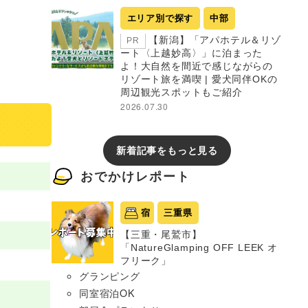
エリア別で探す
中部
【新潟】「アパホテル＆リゾ
PR
ート〈上越妙高〉」に泊まった
よ！大自然を間近で感じながらの
リゾート旅を満喫 | 愛犬同伴OKの
周辺観光スポットもご紹介
2026.07.30
新着記事をもっと見る
おでかけレポート
宿
三重県
【三重・尾鷲市】
「NatureGlamping OFF LEEK オ
フリーク」
グランピング
同室宿泊OK