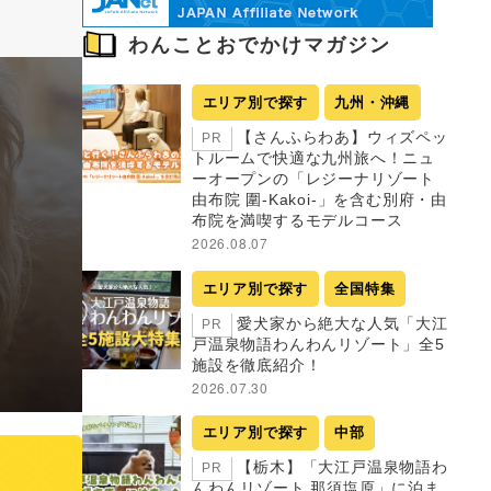
わんことおでかけマガジン
エリア別で探す
九州・沖縄
【さんふらわあ】ウィズペッ
PR
トルームで快適な九州旅へ！ニュ
ーオープンの「レジーナリゾート
由布院 圍-Kakoi-」を含む別府・由
布院を満喫するモデルコース
2026.08.07
エリア別で探す
全国特集
！
愛犬家から絶大な人気「大江
PR
戸温泉物語わんわんリゾート」全5
施設を徹底紹介！
2026.07.30
エリア別で探す
中部
【栃木】「大江戸温泉物語わ
PR
んわんリゾート 那須塩原」に泊ま