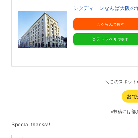
シタディーンなんば大阪の
じゃらん
楽天トラベル
＼このスポット
おで
※投稿には部
Special thanks!!