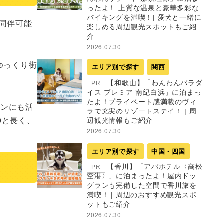
ったよ！ 上質な温泉と豪華多彩な
バイキングを満喫！| 愛犬と一緒に
同伴可能
楽しめる周辺観光スポットもご紹
介
2026.07.30
ゆっくり街
エリア別で探す
関西
【和歌山】「わんわんパラダ
PR
イス プレミア 南紀白浜」に泊まっ
たよ！プライベート感満載のヴィ
ョンにも活
ラで充実のリゾートステイ！ | 周
0と長く、
辺観光情報もご紹介
2026.07.30
エリア別で探す
中国・四国
【香川】「アパホテル〈高松
PR
空港〉」に泊まったよ！屋内ドッ
グランも完備した空間で香川旅を
満喫！ | 周辺のおすすめ観光スポ
ットもご紹介
2026.07.30