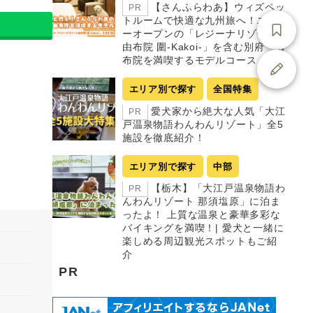
【さんふらわあ】ウィズペッ
PR
トルームで快適な九州旅へ！ニュ
ーオープンの「レジーナリゾート
由布院 圍-Kakoi-」を含む別府・由
布院を満喫するモデルコース
エリア別で探す
全国特集
愛犬家から絶大な人気「大江
PR
戸温泉物語わんわんリゾート」全5
施設を徹底紹介！
エリア別で探す
中部
【栃木】「大江戸温泉物語わ
PR
んわんリゾート 那須塩原」に泊ま
ったよ！ 上質な温泉と豪華多彩な
バイキングを満喫！| 愛犬と一緒に
楽しめる周辺観光スポットもご紹
介
PR