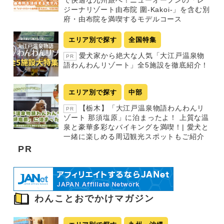
ジーナリゾート由布院 圍-Kakoi-」を含む別
府・由布院を満喫するモデルコース
エリア別で探す
全国特集
愛犬家から絶大な人気「大江戸温泉物
PR
語わんわんリゾート」全5施設を徹底紹介！
エリア別で探す
中部
【栃木】「大江戸温泉物語わんわんリ
PR
ゾート 那須塩原」に泊まったよ！ 上質な温
泉と豪華多彩なバイキングを満喫！| 愛犬と
一緒に楽しめる周辺観光スポットもご紹介
PR
わんことおでかけマガジン