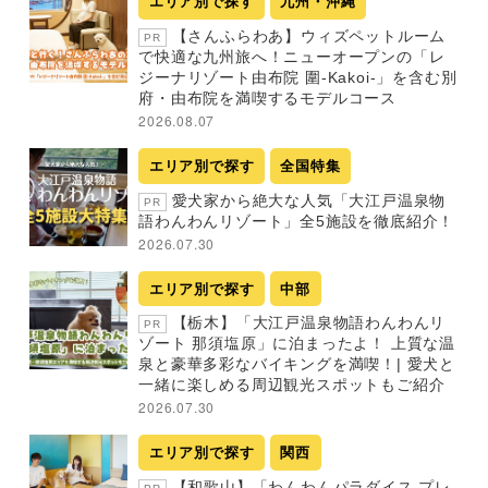
エリア別で探す
九州・沖縄
【さんふらわあ】ウィズペットルーム
PR
で快適な九州旅へ！ニューオープンの「レ
ジーナリゾート由布院 圍-Kakoi-」を含む別
府・由布院を満喫するモデルコース
2026.08.07
エリア別で探す
全国特集
愛犬家から絶大な人気「大江戸温泉物
PR
語わんわんリゾート」全5施設を徹底紹介！
2026.07.30
エリア別で探す
中部
【栃木】「大江戸温泉物語わんわんリ
PR
ゾート 那須塩原」に泊まったよ！ 上質な温
泉と豪華多彩なバイキングを満喫！| 愛犬と
一緒に楽しめる周辺観光スポットもご紹介
2026.07.30
エリア別で探す
関西
【和歌山】「わんわんパラダイス プレ