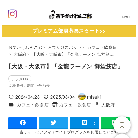
メ
イ
MENU
ン
プレミアム部員募集スタート>>
コ
ン
おでかけわんこ部
おでかけスポット
カフェ・飲食店
テ
大阪府
【大阪・大阪市】「金龍ラーメン 御堂筋店」
ン
ツ
【大阪・大阪市】「金龍ラーメン 御堂筋店」
へ
テラスOK
移
犬種条件: 要問い合わせ
動
2024/04/28
2025/08/04
misaki
投稿日
更新日
著
施設ジャンル
カフェ・飲食店
カフェ・飲食店
大阪府
タグ
者
タグ
-
-
0
当サイトは
アフィリエイトプログラムを
利用しています