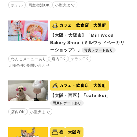
ホテル
同室宿泊OK
小型犬まで
カフェ・飲食店
大阪府
【大阪・大阪市】「Mill Wood
Bakery Shop（ミルウッドベーカリ
ーショップ）」
写真レポートあり
わんこメニューあり
店内OK
テラスOK
犬種条件: 要問い合わせ
カフェ・飲食店
大阪府
【大阪・西区】「cafe ikoi」
写真レポートあり
店内OK
小型犬まで
宿
大阪府