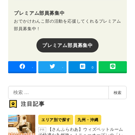
プレミアム部員募集中
おでかけわんこ部の活動を応援してくれるプレミアム
部員募集中！
プレミアム部員募集中
-
-
0
検
検索
索
注目記事
エリア別で探す
九州・沖縄
【さんふらわあ】ウィズペットルーム
PR
で快適な九州旅へ！ニューオープンの「レ