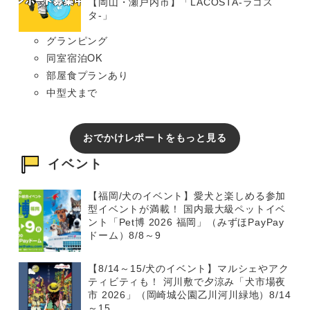
【岡山・瀬戸内市】「LACOSTA-ラコス
タ-」
グランピング
同室宿泊OK
部屋食プランあり
中型犬まで
おでかけレポートをもっと見る
イベント
【福岡/犬のイベント】愛犬と楽しめる参加
型イベントが満載！ 国内最大級ペットイベ
ント「Pet博 2026 福岡」（みずほPayPay
ドーム）8/8～9
【8/14～15/犬のイベント】マルシェやアク
ティビティも！ 河川敷で夕涼み「犬市場夜
市 2026」（岡崎城公園乙川河川緑地）8/14
～15