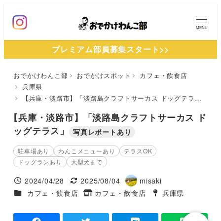
メ
イ
MENU
ン
プレミアム部員募集スタート>>
コ
ン
おでかけわんこ部
おでかけスポット
カフェ・飲食店
テ
兵庫県
ン
【兵庫・淡路市】「淡路島クラフトサーカス ドッグテラス」
ツ
【兵庫・淡路市】「淡路島クラフトサーカス ド
へ
ッグテラス」
写真レポートあり
移
動
駐車場あり
わんこメニューあり
テラスOK
ドッグランあり
大型犬まで
2024/04/28
2025/08/04
misaki
投稿日
更新日
著
施設ジャンル
カフェ・飲食店
カフェ・飲食店
兵庫県
タグ
者
タグ