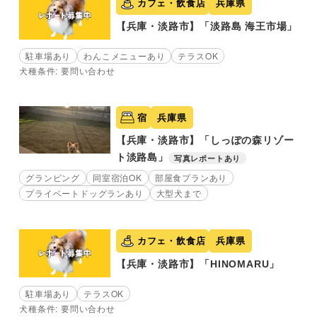
カフェ・飲食店
兵庫県
【兵庫・淡路市】「淡路島 海王市場」
駐車場あり
わんこメニューあり
テラスOK
犬種条件: 要問い合わせ
宿
兵庫県
【兵庫・淡路市】「しっぽの森リゾー
ト淡路島」
写真レポートあり
グランピング
同室宿泊OK
部屋食プランあり
プライベートドッグランあり
大型犬まで
カフェ・飲食店
兵庫県
【兵庫・淡路市】「HINOMARU」
駐車場あり
テラスOK
犬種条件: 要問い合わせ