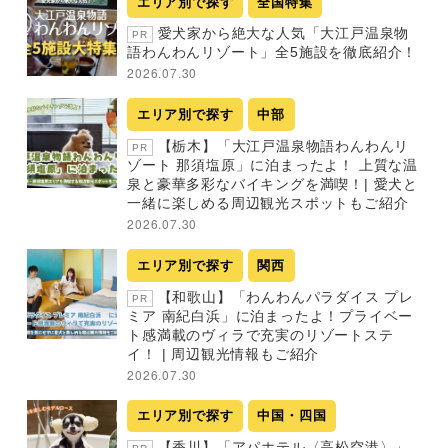
エリア別で探す
全国特集
愛犬家から絶大な人気「大江戸温泉物
PR
語わんわんリゾート」全5施設を徹底紹介！
2026.07.30
エリア別で探す
中部
【栃木】「大江戸温泉物語わんわんリ
PR
ゾート 那須塩原」に泊まったよ！ 上質な温
泉と豪華多彩なバイキングを満喫！| 愛犬と
一緒に楽しめる周辺観光スポットもご紹介
2026.07.30
エリア別で探す
関西
【和歌山】「わんわんパラダイス プレ
PR
ミア 南紀白浜」に泊まったよ！プライベー
ト感満載のヴィラで充実のリゾートステ
イ！ | 周辺観光情報もご紹介
2026.07.30
エリア別で探す
中国・四国
【香川】「アパホテル〈高松空港〉」