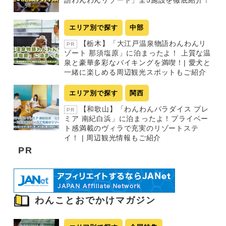
語わんわんリゾート」全5施設を徹底紹介！
エリア別で探す
中部
【栃木】「大江戸温泉物語わんわんリ
PR
ゾート 那須塩原」に泊まったよ！ 上質な温
泉と豪華多彩なバイキングを満喫！| 愛犬と
一緒に楽しめる周辺観光スポットもご紹介
エリア別で探す
関西
【和歌山】「わんわんパラダイス プレ
PR
ミア 南紀白浜」に泊まったよ！プライベー
ト感満載のヴィラで充実のリゾートステ
イ！ | 周辺観光情報もご紹介
PR
わんことおでかけマガジン