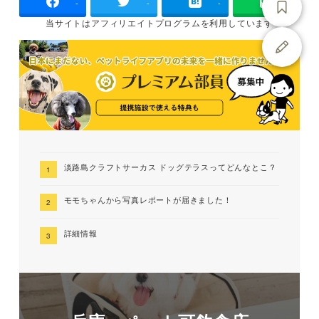
-
-
-
当サイトは
アフィリエイトプログラムを
利用しています
淡路島クラフトサーカス ドッグテラスってどんなとこ？
モモちゃんから写真レポートが届きました！
詳細情報