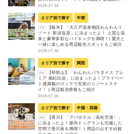
2026.07.30
エリア別で探す
中部
【栃木】「大江戸温泉物語わんわんリ
PR
ゾート 那須塩原」に泊まったよ！ 上質な温
泉と豪華多彩なバイキングを満喫！| 愛犬と
一緒に楽しめる周辺観光スポットもご紹介
2026.07.30
エリア別で探す
関西
【和歌山】「わんわんパラダイス プレ
PR
ミア 南紀白浜」に泊まったよ！プライベー
ト感満載のヴィラで充実のリゾートステ
イ！ | 周辺観光情報もご紹介
2026.07.30
エリア別で探す
中国・四国
【香川】「アパホテル〈高松空港〉」
PR
に泊まったよ！屋内ドッグランも完備した
空間で香川旅を満喫！ | 周辺のおすすめ観