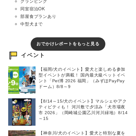
グランピング
同室宿泊OK
部屋食プランあり
中型犬まで
おでかけレポートをもっと見る
イベント
【福岡/犬のイベント】愛犬と楽しめる参加
型イベントが満載！ 国内最大級ペットイベ
ント「Pet博 2026 福岡」（みずほPayPay
ドーム）8/8～9
【8/14～15/犬のイベント】マルシェやアク
ティビティも！ 河川敷で夕涼み「犬市場夜
市 2026」（岡崎城公園乙川河川緑地）8/14
～15
【神奈川/犬のイベント】愛犬と特別な夏を