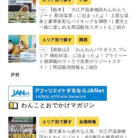
【栃木】「大江戸温泉物語わんわんリ
PR
ゾート 那須塩原」に泊まったよ！ 上質な温
泉と豪華多彩なバイキングを満喫！| 愛犬と
一緒に楽しめる周辺観光スポットもご紹介
エリア別で探す
関西
【和歌山】「わんわんパラダイス プレ
PR
ミア 南紀白浜」に泊まったよ！プライベー
ト感満載のヴィラで充実のリゾートステ
イ！ | 周辺観光情報もご紹介
PR
わんことおでかけマガジン
エリア別で探す
全国特集
愛犬家から絶大な人気「大江戸温泉物
PR
語わんわんリゾート」全5施設を徹底紹介！