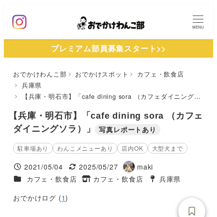
メ
イ
MENU
ン
プレミアム部員募集スタート>>
コ
ン
おでかけわんこ部
おでかけスポット
カフェ・飲食店
テ
兵庫県
ン
【兵庫・明石市】「cafe dining sora （カフェダイニングソラ）」
ツ
【兵庫・明石市】「cafe dining sora （カフェ
へ
ダイニングソラ）」
写真レポートあり
移
動
駐車場あり
わんこメニューあり
店内OK
大型犬まで
2021/05/04
2025/05/27
maki
投稿日
更新日
著
施設ジャンル
カフェ・飲食店
カフェ・飲食店
兵庫県
タグ
者
タグ
おでかけログ (
1
)