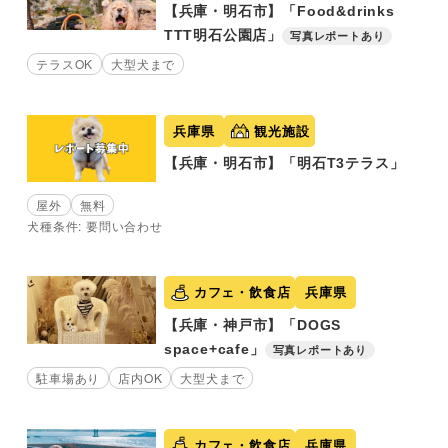
【兵庫・明石市】「Food&drinks
TTT明石公園店」
写真レポートあり
テラスOK
大型犬まで
兵庫県
観光施設
【兵庫・明石市】「明石T3テラス」
屋外
無料
犬種条件: 要問い合わせ
カフェ・飲食店
兵庫県
【兵庫・神戸市】「DOGS
space+cafe」
写真レポートあり
駐車場あり
店内OK
大型犬まで
カフェ・飲食店
兵庫県