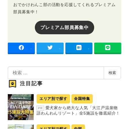
おでかけわんこ部の活動を応援してくれるプレミアム
部員募集中！
プレミアム部員募集中
-
-
-
検
検索
索
注目記事
エリア別で探す
全国特集
愛犬家から絶大な人気「大江戸温泉物
PR
語わんわんリゾート」全5施設を徹底紹介！
エリア別で探す
中部