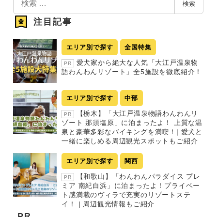
検索
索
注目記事
エリア別で探す
全国特集
愛犬家から絶大な人気「大江戸温泉物
PR
語わんわんリゾート」全5施設を徹底紹介！
エリア別で探す
中部
【栃木】「大江戸温泉物語わんわんリ
PR
ゾート 那須塩原」に泊まったよ！ 上質な温
泉と豪華多彩なバイキングを満喫！| 愛犬と
一緒に楽しめる周辺観光スポットもご紹介
エリア別で探す
関西
【和歌山】「わんわんパラダイス プレ
PR
ミア 南紀白浜」に泊まったよ！プライベー
ト感満載のヴィラで充実のリゾートステ
イ！ | 周辺観光情報もご紹介
PR