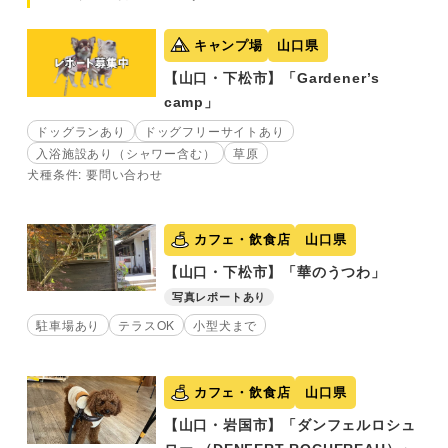
キャンプ場
山口県
【山口・下松市】「Gardener’s
camp」
ドッグランあり
ドッグフリーサイトあり
入浴施設あり（シャワー含む）
草原
犬種条件: 要問い合わせ
カフェ・飲食店
山口県
【山口・下松市】「華のうつわ」
写真レポートあり
駐車場あり
テラスOK
小型犬まで
カフェ・飲食店
山口県
【山口・岩国市】「ダンフェルロシュ