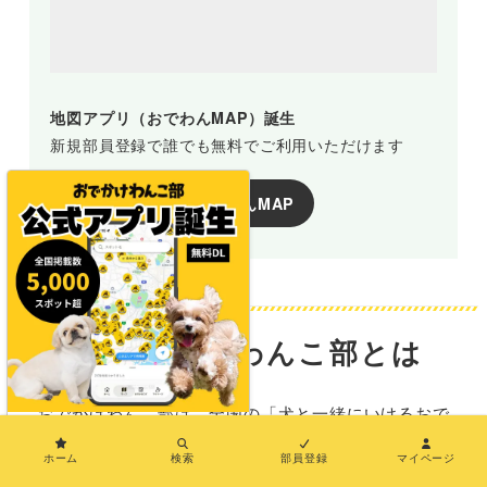
地図アプリ（おでわんMAP）誕生
新規部員登録で誰でも無料でご利用いただけます
おでわんMAP
おでかけわんこ部とは
おでかけわんこ部は、全国の「犬と一緒にいけるおで
×
かけ施設情報」を発信するメディアです。
ホーム
検索
部員登録
マイページ
SNSでも情報を発信中！ぜひフォローしてください