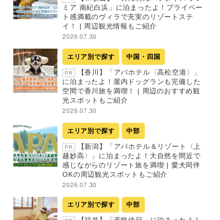
ミア 南紀白浜」に泊まったよ！プライベー
ト感満載のヴィラで充実のリゾートステ
イ！ | 周辺観光情報もご紹介
2026.07.30
エリア別で探す
中国・四国
【香川】「アパホテル〈高松空港〉」
PR
に泊まったよ！屋内ドッグランも完備した
空間で香川旅を満喫！ | 周辺のおすすめ観
光スポットもご紹介
2026.07.30
エリア別で探す
中部
【新潟】「アパホテル＆リゾート〈上
PR
越妙高〉」に泊まったよ！大自然を間近で
感じながらのリゾート旅を満喫 | 愛犬同伴
OKの周辺観光スポットもご紹介
2026.07.30
エリア別で探す
中部