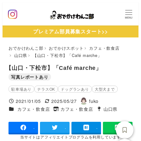
メ
イ
MENU
ン
プレミアム部員募集スタート>>
コ
ン
おでかけわんこ部
おでかけスポット
カフェ・飲食店
テ
山口県
【山口・下松市】「Café marche」
ン
ツ
【山口・下松市】「Café marche」
へ
写真レポートあり
移
駐車場あり
テラスOK
ドッグランあり
大型犬まで
動
2021/01/05
2025/05/27
fuko
投稿日
更新日
著
施設ジャンル
カフェ・飲食店
カフェ・飲食店
山口県
タグ
者
タグ
-
-
-
当サイトは
アフィリエイトプログラムを
利用しています