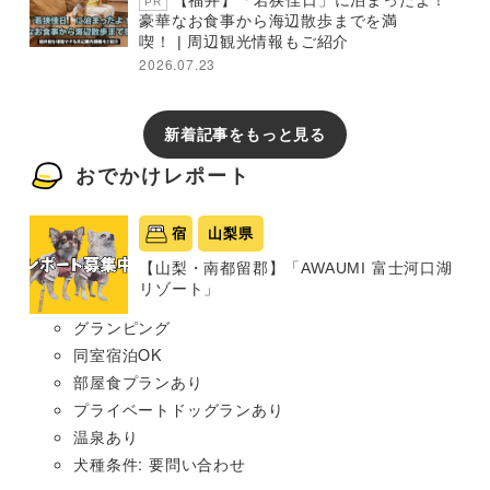
【福井】「若狭佳日」に泊まったよ！
PR
豪華なお食事から海辺散歩までを満
喫！ | 周辺観光情報もご紹介
2026.07.23
新着記事をもっと見る
おでかけレポート
宿
山梨県
【山梨・南都留郡】「AWAUMI 富士河口湖
リゾート」
グランピング
同室宿泊OK
部屋食プランあり
プライベートドッグランあり
温泉あり
犬種条件: 要問い合わせ