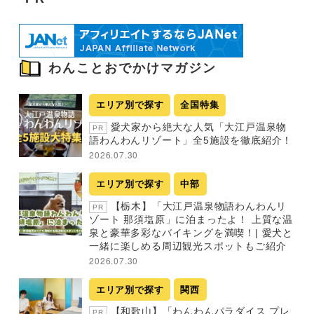
わんことおでかけマガジン
エリア別で探す
全国特集
愛犬家から絶大な人気「大江戸温泉物
PR
語わんわんリゾート」全5施設を徹底紹介！
2026.07.30
エリア別で探す
中部
【栃木】「大江戸温泉物語わんわんリ
PR
ゾート 那須塩原」に泊まったよ！ 上質な温
泉と豪華多彩なバイキングを満喫！| 愛犬と
一緒に楽しめる周辺観光スポットもご紹介
2026.07.30
エリア別で探す
関西
【和歌山】「わんわんパラダイス プレ
PR