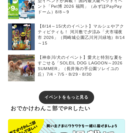
型イベントが満載！ 国内最大級ペットイベ
ント「Pet博 2026 福岡」（みずほPayPay
ドーム）8/8～9
【8/14～15/犬のイベント】マルシェやアク
ティビティも！ 河川敷で夕涼み「犬市場夜
市 2026」（岡崎城公園乙川河川緑地）8/14
～15
【神奈川/犬のイベント】愛犬と特別な夏を
すごせる「SOLEIL DOG LAGOON～2026
SUMMER」（長井海の手公園ソレイユの
丘）7/4・7/5・8/29・8/30
イベントをもっと見る
おでかけわんこ部でPRしたい