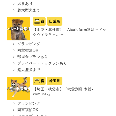
温泉あり
超大型犬まで
宿
山梨県
【山梨・北杜市】「Aicafefarm別邸～ドッ
グヴィラ八ヶ岳～」
グランピング
同室宿泊OK
部屋食プランあり
プライベートドッグランあり
超大型犬まで
宿
埼玉県
【埼玉・秩父市】「秩父別邸 木叢-
komura-」
グランピング
同室宿泊OK