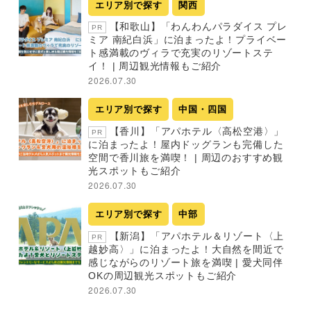
エリア別で探す
関西
【和歌山】「わんわんパラダイス プレ
PR
ミア 南紀白浜」に泊まったよ！プライベー
ト感満載のヴィラで充実のリゾートステ
イ！ | 周辺観光情報もご紹介
2026.07.30
エリア別で探す
中国・四国
【香川】「アパホテル〈高松空港〉」
PR
に泊まったよ！屋内ドッグランも完備した
空間で香川旅を満喫！ | 周辺のおすすめ観
光スポットもご紹介
2026.07.30
エリア別で探す
中部
【新潟】「アパホテル＆リゾート〈上
PR
越妙高〉」に泊まったよ！大自然を間近で
感じながらのリゾート旅を満喫 | 愛犬同伴
OKの周辺観光スポットもご紹介
2026.07.30