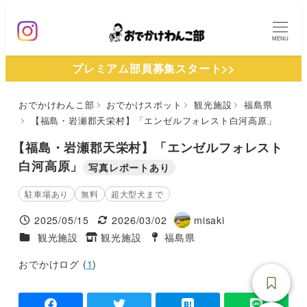
メ
イ
MENU
ン
プレミアム部員募集スタート>>
コ
ン
おでかけわんこ部
おでかけスポット
観光施設
福島県
テ
【福島・岩瀬郡天栄村】「エンゼルフォレスト白河高原」
ン
ツ
【福島・岩瀬郡天栄村】「エンゼルフォレスト
へ
白河高原」
写真レポートあり
移
駐車場あり
無料
超大型犬まで
動
2025/05/15
2026/03/02
misaki
投稿日
更新日
著
施設ジャンル
観光施設
観光施設
福島県
タグ
タグ
者
おでかけログ (
1
)
-
-
-