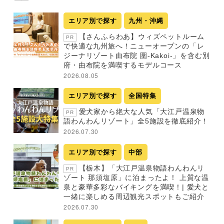
エリア別で探す
九州・沖縄
【さんふらわあ】ウィズペットルーム
PR
で快適な九州旅へ！ニューオープンの「レ
ジーナリゾート由布院 圍-Kakoi-」を含む別
府・由布院を満喫するモデルコース
2026.08.05
エリア別で探す
全国特集
愛犬家から絶大な人気「大江戸温泉物
PR
語わんわんリゾート」全5施設を徹底紹介！
2026.07.30
エリア別で探す
中部
【栃木】「大江戸温泉物語わんわんリ
PR
ゾート 那須塩原」に泊まったよ！ 上質な温
泉と豪華多彩なバイキングを満喫！| 愛犬と
一緒に楽しめる周辺観光スポットもご紹介
2026.07.30