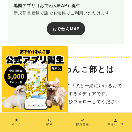
地図アプリ（おでわんMAP）誕生
新規部員登録で誰でも無料でご利用いただけます
おでわんMAP
おでかけわんこ部とは
おでかけわんこ部は、全国の「犬と一緒にいけるおで
かけ施設情報」を発信するメディアです。
SNSでも情報を発信中！ぜひフォローしてください
ね。
×
ホーム
検索
部員登録
マイページ