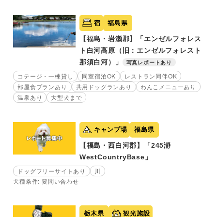
宿
福島県
【福島・岩瀬郡】「エンゼルフォレス
ト白河高原（旧：エンゼルフォレスト
那須白河）」
写真レポートあり
コテージ・一棟貸し
同室宿泊OK
レストラン同伴OK
部屋食プランあり
共用ドッグランあり
わんこメニューあり
温泉あり
大型犬まで
キャンプ場
福島県
【福島・西白河郡】「245瀞
WestCountryBase」
ドッグフリーサイトあり
川
犬種条件: 要問い合わせ
栃木県
観光施設