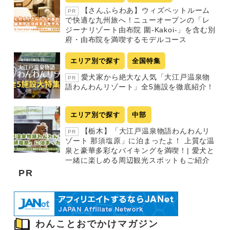
【さんふらわあ】ウィズペットルーム
PR
で快適な九州旅へ！ニューオープンの「レ
ジーナリゾート由布院 圍-Kakoi-」を含む別
府・由布院を満喫するモデルコース
エリア別で探す
全国特集
愛犬家から絶大な人気「大江戸温泉物
PR
語わんわんリゾート」全5施設を徹底紹介！
エリア別で探す
中部
【栃木】「大江戸温泉物語わんわんリ
PR
ゾート 那須塩原」に泊まったよ！ 上質な温
泉と豪華多彩なバイキングを満喫！| 愛犬と
一緒に楽しめる周辺観光スポットもご紹介
PR
わんことおでかけマガジン