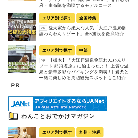
府・由布院を満喫するモデルコース
エリア別で探す
全国特集
愛犬家から絶大な人気「大江戸温泉物
PR
語わんわんリゾート」全5施設を徹底紹介！
エリア別で探す
中部
【栃木】「大江戸温泉物語わんわんリ
PR
ゾート 那須塩原」に泊まったよ！ 上質な温
泉と豪華多彩なバイキングを満喫！| 愛犬と
一緒に楽しめる周辺観光スポットもご紹介
PR
わんことおでかけマガジン
エリア別で探す
九州・沖縄