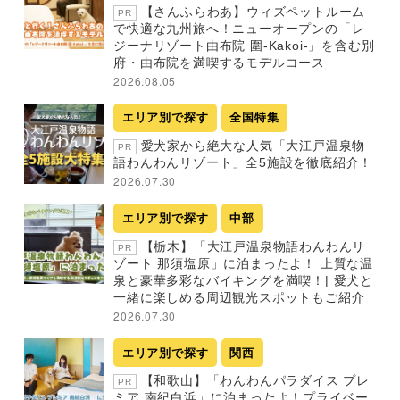
【さんふらわあ】ウィズペットルーム
PR
で快適な九州旅へ！ニューオープンの「レ
ジーナリゾート由布院 圍-Kakoi-」を含む別
府・由布院を満喫するモデルコース
2026.08.05
エリア別で探す
全国特集
愛犬家から絶大な人気「大江戸温泉物
PR
語わんわんリゾート」全5施設を徹底紹介！
2026.07.30
エリア別で探す
中部
【栃木】「大江戸温泉物語わんわんリ
PR
ゾート 那須塩原」に泊まったよ！ 上質な温
泉と豪華多彩なバイキングを満喫！| 愛犬と
一緒に楽しめる周辺観光スポットもご紹介
2026.07.30
エリア別で探す
関西
【和歌山】「わんわんパラダイス プレ
PR
ミア 南紀白浜」に泊まったよ！プライベー