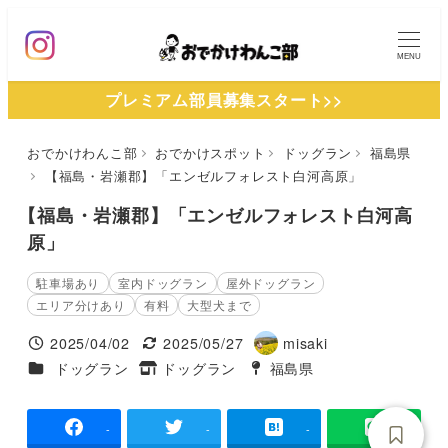
メ
イ
MENU
ン
プレミアム部員募集スタート>>
コ
ン
おでかけわんこ部
おでかけスポット
ドッグラン
福島県
テ
【福島・岩瀬郡】「エンゼルフォレスト白河高原」
ン
ツ
【福島・岩瀬郡】「エンゼルフォレスト白河高
へ
原」
移
駐車場あり
室内ドッグラン
屋外ドッグラン
動
エリア分けあり
有料
大型犬まで
2025/04/02
2025/05/27
misaki
投稿日
更新日
著
施設ジャンル
ドッグラン
ドッグラン
福島県
タグ
タグ
者
-
-
-