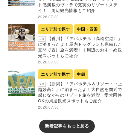
ト感満載のヴィラで充実のリゾートステ
イ！ | 周辺観光情報もご紹介
2026.07.30
エリア別で探す
中国・四国
【香川】「アパホテル〈高松空港〉」
PR
に泊まったよ！屋内ドッグランも完備した
空間で香川旅を満喫！ | 周辺のおすすめ観
光スポットもご紹介
2026.07.30
エリア別で探す
中部
【新潟】「アパホテル＆リゾート〈上
PR
越妙高〉」に泊まったよ！大自然を間近で
感じながらのリゾート旅を満喫 | 愛犬同伴
OKの周辺観光スポットもご紹介
2026.07.30
新着記事をもっと見る