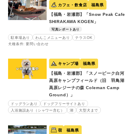
カフェ・飲食店
福島県
【福島・岩瀬郡】「Snow Peak Cafe
SHIRAKAWA KOGEN」
写真レポートあり
駐車場あり
わんこメニューあり
テラスOK
犬種条件: 要問い合わせ
キャンプ場
福島県
【福島・岩瀬郡】「スノーピーク白河
高原キャンプフィールド（旧 羽鳥湖
高原レジーナの森 Coleman Camp
Ground）」
ドッグランあり
ドッグフリーサイトあり
入浴施設あり（シャワー含む）
湖
大型犬まで
宿
福島県