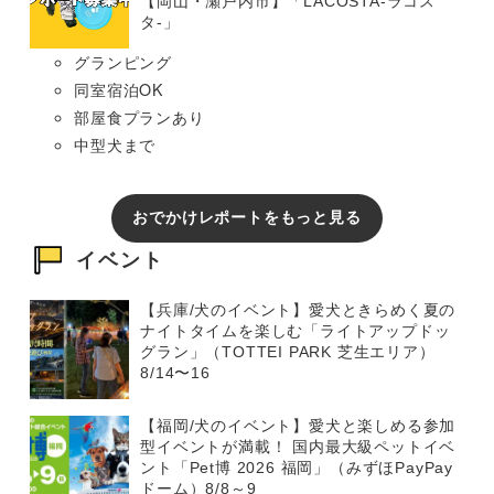
【岡山・瀬戸内市】「LACOSTA-ラコス
タ-」
グランピング
同室宿泊OK
部屋食プランあり
中型犬まで
おでかけレポートをもっと見る
イベント
【兵庫/犬のイベント】愛犬ときらめく夏の
ナイトタイムを楽しむ「ライトアップドッ
グラン」（TOTTEI PARK 芝生エリア）
8/14〜16
【福岡/犬のイベント】愛犬と楽しめる参加
型イベントが満載！ 国内最大級ペットイベ
ント「Pet博 2026 福岡」（みずほPayPay
ドーム）8/8～9