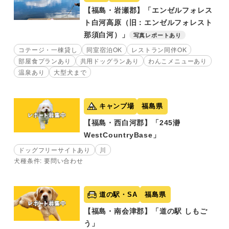
【福島・岩瀬郡】「エンゼルフォレス
ト白河高原（旧：エンゼルフォレスト
那須白河）」
写真レポートあり
コテージ・一棟貸し
同室宿泊OK
レストラン同伴OK
部屋食プランあり
共用ドッグランあり
わんこメニューあり
温泉あり
大型犬まで
キャンプ場
福島県
【福島・西白河郡】「245瀞
WestCountryBase」
ドッグフリーサイトあり
川
犬種条件: 要問い合わせ
道の駅・SA
福島県
【福島・南会津郡】「道の駅 しもご
う」