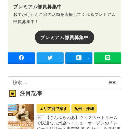
プレミアム部員募集中
おでかけわんこ部の活動を応援してくれるプレミアム
部員募集中！
プレミアム部員募集中
-
-
-
検
検索
索
注目記事
エリア別で探す
九州・沖縄
【さんふらわあ】ウィズペットルーム
PR
で快適な九州旅へ！ニューオープンの「レ
ジーナリゾート由布院 圍-Kakoi-」を含む別