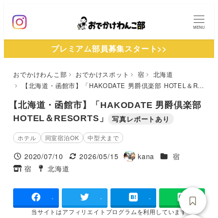
メ
イ
MENU
ン
プレミアム部員募集スタート>>
コ
ン
おでかけわんこ部
おでかけスポット
宿
北海道
テ
【北海道・函館市】「HAKODATE 男爵倶楽部 HOTEL＆RESORTS」
ン
ツ
【北海道・函館市】「HAKODATE 男爵倶楽部
へ
HOTEL＆RESORTS」
写真レポートあり
移
ホテル
同室宿泊OK
中型犬まで
動
施設ジャンル
2020/07/10
2026/05/15
kana
宿
投稿日
更新日
著
宿
北海道
タグ
タグ
者
-
-
-
当サイトは
アフィリエイトプログラムを
利用しています