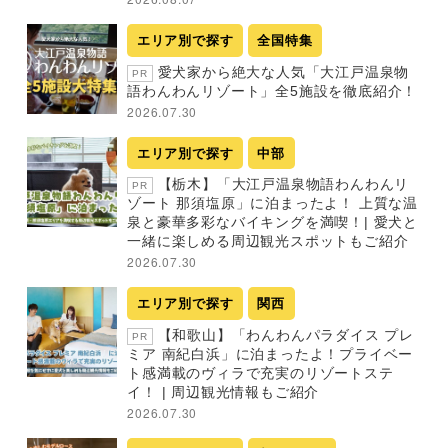
エリア別で探す
全国特集
愛犬家から絶大な人気「大江戸温泉物
PR
語わんわんリゾート」全5施設を徹底紹介！
2026.07.30
エリア別で探す
中部
【栃木】「大江戸温泉物語わんわんリ
PR
ゾート 那須塩原」に泊まったよ！ 上質な温
泉と豪華多彩なバイキングを満喫！| 愛犬と
一緒に楽しめる周辺観光スポットもご紹介
2026.07.30
エリア別で探す
関西
【和歌山】「わんわんパラダイス プレ
PR
ミア 南紀白浜」に泊まったよ！プライベー
ト感満載のヴィラで充実のリゾートステ
イ！ | 周辺観光情報もご紹介
2026.07.30