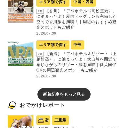
エリア別で探す
中国・四国
【香川】「アパホテル〈高松空港〉」
PR
に泊まったよ！屋内ドッグランも完備した
空間で香川旅を満喫！ | 周辺のおすすめ観
光スポットもご紹介
2026.07.30
エリア別で探す
中部
【新潟】「アパホテル＆リゾート〈上
PR
越妙高〉」に泊まったよ！大自然を間近で
感じながらのリゾート旅を満喫 | 愛犬同伴
OKの周辺観光スポットもご紹介
2026.07.30
新着記事をもっと見る
おでかけレポート
宿
三重県