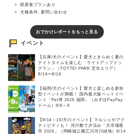
部屋食プランあり
犬種条件: 要問い合わせ
おでかけレポートをもっと見る
イベント
【兵庫/犬のイベント】愛犬ときらめく夏の
ナイトタイムを楽しむ「ライトアップドッ
グラン」（TOTTEI PARK 芝生エリア）
8/14〜8/16
【福岡/犬のイベント】愛犬と楽しめる参加
型イベントが満載！ 国内最大級ペットイベ
ント「Pet博 2026 福岡」（みずほPayPay
ドーム）8/8～9
【8/14～15/犬のイベント】マルシェやアク
ティビティも！ 河川敷で夕涼み「犬市場夜
市 2026」（岡崎城公園乙川河川緑地）8/14