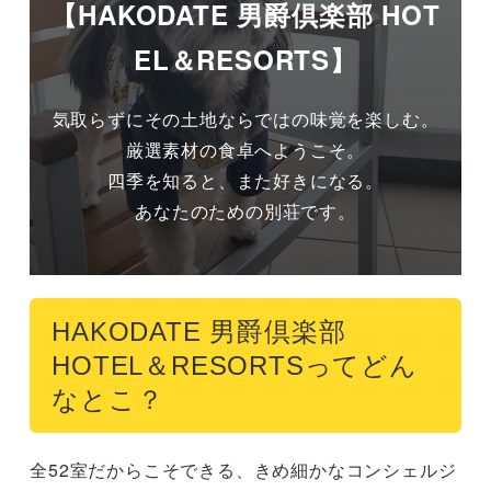
【HAKODATE 男爵倶楽部 HOT
EL＆RESORTS】
気取らずにその土地ならではの味覚を楽しむ。
厳選素材の食卓へようこそ。

四季を知ると、また好きになる。

あなたのための別荘です。
HAKODATE 男爵倶楽部
HOTEL＆RESORTSってどん
なとこ？
全52室だからこそできる、きめ細かなコンシェルジ