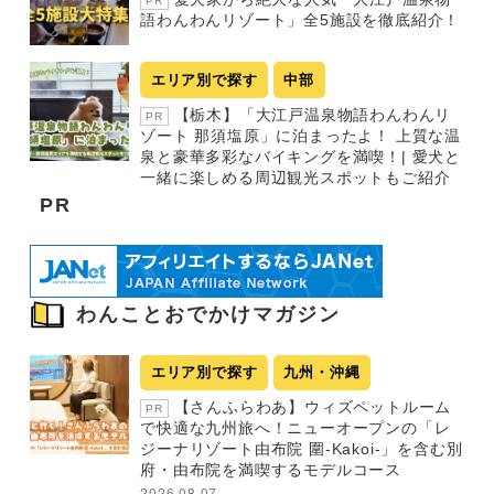
PR
語わんわんリゾート」全5施設を徹底紹介！
エリア別で探す
中部
【栃木】「大江戸温泉物語わんわんリ
PR
ゾート 那須塩原」に泊まったよ！ 上質な温
泉と豪華多彩なバイキングを満喫！| 愛犬と
一緒に楽しめる周辺観光スポットもご紹介
PR
わんことおでかけマガジン
エリア別で探す
九州・沖縄
【さんふらわあ】ウィズペットルーム
PR
で快適な九州旅へ！ニューオープンの「レ
ジーナリゾート由布院 圍-Kakoi-」を含む別
府・由布院を満喫するモデルコース
2026.08.07