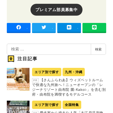
プレミアム部員募集中
-
-
-
検
検索
索
注目記事
エリア別で探す
九州・沖縄
【さんふらわあ】ウィズペットルーム
PR
で快適な九州旅へ！ニューオープンの「レ
ジーナリゾート由布院 圍-Kakoi-」を含む別
府・由布院を満喫するモデルコース
エリア別で探す
全国特集
愛犬家から絶大な人気「大江戸温泉物