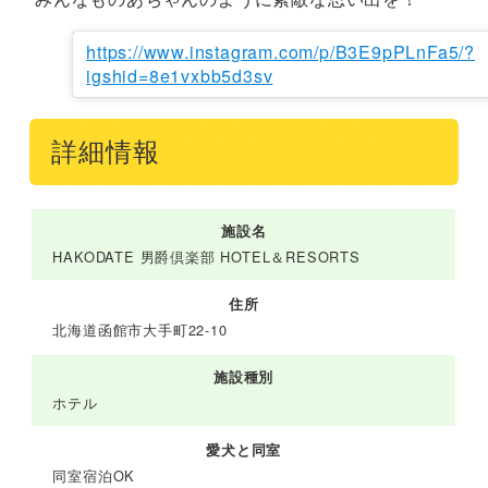
https://www.instagram.com/p/B3E9pPLnFa5/?
igshid=8e1vxbb5d3sv
詳細情報
施設名
HAKODATE 男爵倶楽部 HOTEL＆RESORTS
住所
北海道函館市大手町22-10
施設種別
ホテル
愛犬と同室
同室宿泊OK