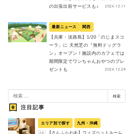
2024.12.11
の出張出前サービスも♪
最新ニュース
関西
【兵庫・淡路島】1/20「のじまスコ
ーラ」に 天然芝の『無料ドッグラ
ン』オープン！施設内のカフェでは
期間限定でワンちゃんおやつのプレ
2024.12.29
ゼントも
検
検索
索
注目記事
エリア別で探す
九州・沖縄
【さんふらわあ】ウィズペットルーム
PR