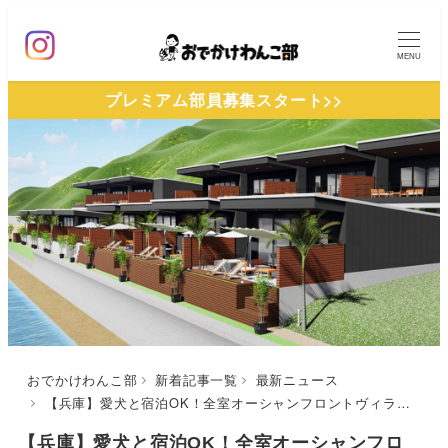
メ
イ
MENU
ン
プレミアム部員募集スタート>>
コ
ン
テ
ン
ツ
へ
移
動
おでかけわんこ部
新着記事一覧
最新ニュース
【兵庫】愛犬と宿泊OK！全室オーシャンフロントヴィラ「SolaVilla(そらヴィラ)海テラス南あわじ」が淡路島に8/10ニューオープン（7/12予約開始）
【兵庫】愛犬と宿泊OK！全室オーシャンフロ