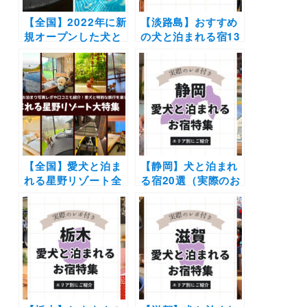
【全国】2022年に新
【淡路島】おすすめ
規オープンした犬と
の犬と泊まれる宿13
泊まれる宿・ホテ
選（実際のおでかけ
ル・グランピング・
レポ付き）コテージ
ヴィラ大特集！わん
やグランピング・露
こ用お風呂やドッグ
天風呂付きなど厳選
ラン併設のドッグフ
レンドリー施設を紹
介
【全国】愛犬と泊ま
【静岡】犬と泊まれ
れる星野リゾート全
る宿20選（実際のお
42施設大特集！実際
でかけレポあり）エ
のお泊まり写真レポ
リア別に温泉やコテ
や口コミも | 大切な
ージなど新施設や穴
ペットと特別な旅行
場もご紹介
を楽しもう♪