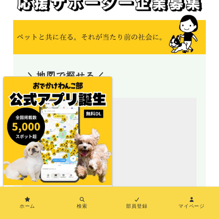
＼地図で探せる／
×
ホーム
検索
部員登録
マイページ
地図アプリ（おでわんMAP）誕生