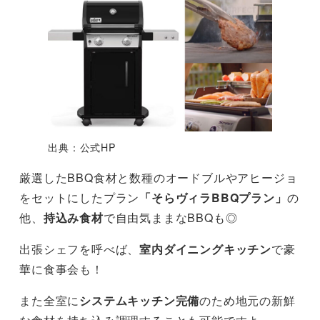
出典：公式HP
厳選したBBQ食材と数種のオードブルやアヒージョ
をセットにしたプラン
「そらヴィラBBQプラン」
の
他、
持込み食材
で自由気ままなBBQも◎
出張シェフを呼べば、
室内ダイニングキッチン
で豪
華に食事会も！
また全室に
システムキッチン完備
のため地元の新鮮