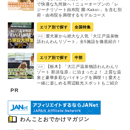
で快適な九州旅へ！ニューオープンの「レ
ジーナリゾート由布院 圍-Kakoi-」を含む別
府・由布院を満喫するモデルコース
エリア別で探す
全国特集
愛犬家から絶大な人気「大江戸温泉物
PR
語わんわんリゾート」全5施設を徹底紹介！
エリア別で探す
中部
【栃木】「大江戸温泉物語わんわんリ
PR
ゾート 那須塩原」に泊まったよ！ 上質な温
泉と豪華多彩なバイキングを満喫！| 愛犬と
一緒に楽しめる周辺観光スポットもご紹介
PR
わんことおでかけマガジン