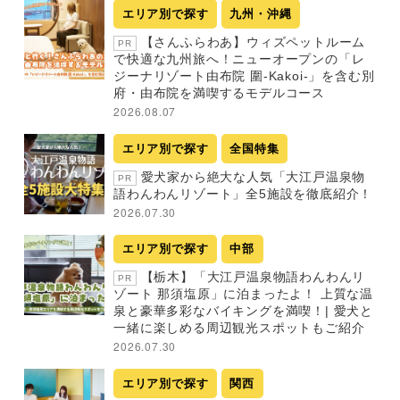
エリア別で探す
九州・沖縄
【さんふらわあ】ウィズペットルーム
PR
で快適な九州旅へ！ニューオープンの「レ
ジーナリゾート由布院 圍-Kakoi-」を含む別
府・由布院を満喫するモデルコース
2026.08.07
エリア別で探す
全国特集
愛犬家から絶大な人気「大江戸温泉物
PR
語わんわんリゾート」全5施設を徹底紹介！
2026.07.30
エリア別で探す
中部
【栃木】「大江戸温泉物語わんわんリ
PR
ゾート 那須塩原」に泊まったよ！ 上質な温
泉と豪華多彩なバイキングを満喫！| 愛犬と
一緒に楽しめる周辺観光スポットもご紹介
2026.07.30
エリア別で探す
関西