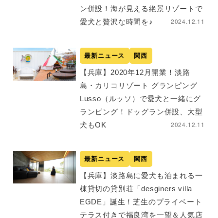
ン併設！海が見える絶景リゾートで
2024.12.11
愛犬と贅沢な時間を♪
最新ニュース
関西
【兵庫】2020年12月開業！淡路
島・カリコリゾート グランピング
Lusso（ルッソ）で愛犬と一緒にグ
ランピング！ドッグラン併設、大型
2024.12.11
犬もOK
最新ニュース
関西
【兵庫】淡路島に愛犬も泊まれる一
棟貸切の貸別荘「desginers villa
EGDE」誕生！芝生のプライベート
テラス付きで福良湾を一望＆人気店