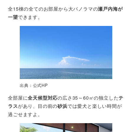
全15棟の全てのお部屋から大パノラマの
瀬戸内海が
一望
できます。
出典：公式HP
全部屋に
全天候型対応
の広さ35～60㎡の独立した
テ
ラス
があり、目の前の
砂浜
では愛犬と楽しい時間が
過ごせますよ。