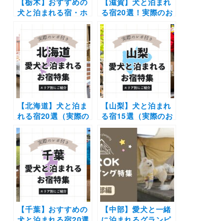
【栃木】おすすめの
【滋賀】犬と泊まれ
犬と泊まれる宿・ホ
る宿20選！実際のお
テル・ヴィラ20選 |
でかけレポート口コ
人気の那須や日光へ
ミ付き | 人気の温泉
愛犬と旅しよう♪
宿からホテル・コテ
ージを紹介します
【北海道】犬と泊ま
【山梨】犬と泊まれ
れる宿20選（実際の
る宿15選（実際のお
おでかけレポあり）|
でかけレポあり）コ
コテージやリゾート
テージや温泉などエ
ホテルなどエリア別
リア別に紹介
に紹介
【千葉】おすすめの
【中部】愛犬と一緒
犬と泊まれる宿20選
に泊まれるグランピ