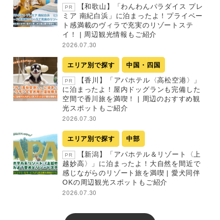
【和歌山】「わんわんパラダイス プレ
PR
ミア 南紀白浜」に泊まったよ！プライベー
ト感満載のヴィラで充実のリゾートステ
イ！ | 周辺観光情報もご紹介
2026.07.30
エリア別で探す
中国・四国
【香川】「アパホテル〈高松空港〉」
PR
に泊まったよ！屋内ドッグランも完備した
空間で香川旅を満喫！ | 周辺のおすすめ観
光スポットもご紹介
2026.07.30
エリア別で探す
中部
【新潟】「アパホテル＆リゾート〈上
PR
越妙高〉」に泊まったよ！大自然を間近で
感じながらのリゾート旅を満喫 | 愛犬同伴
OKの周辺観光スポットもご紹介
2026.07.30