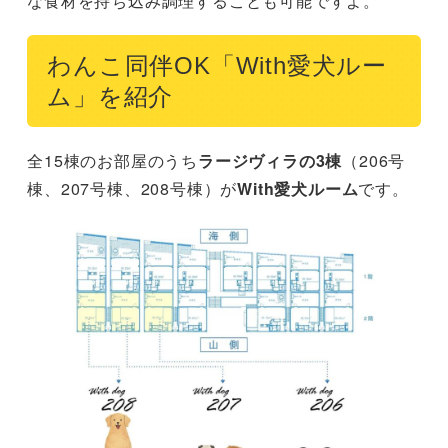
な食材を持ち込み調理することも可能ですよ。
わんこ同伴OK「With愛犬ルー
ム」を紹介
全15棟のお部屋のうち
ラージヴィラの3棟
（206号
棟、207号棟、208号棟）が
With愛犬ルーム
です。