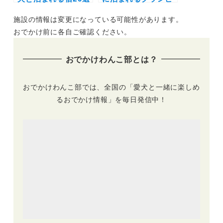
（実際のおでかけレ
ング18選！富士山や
施設の情報は変更になっている可能性があります。
ポあり）露天風呂や
雲海の絶景や極上の
プライベートドッグ
バーベキューで愛犬
おでかけ前に各自ご確認ください。
ラン付きなどを厳選
と特別な体験を♪
おでかけわんこ部とは？
おでかけわんこ部では、全国の「愛犬と一緒に楽しめ
るおでかけ情報」を毎日発信中！