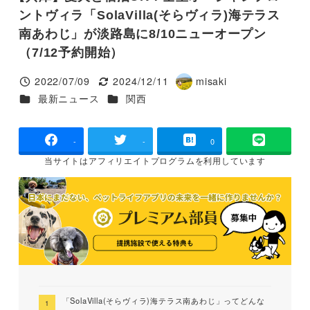
ントヴィラ「SolaVilla(そらヴィラ)海テラス
南あわじ」が淡路島に8/10ニューオープン
（7/12予約開始）
2022/07/09
2024/12/11
misaki
投稿日
更新日
著
カテゴリー
カテゴリー
最新ニュース
関西
者
-
-
0
当サイトは
アフィリエイトプログラムを
利用しています
「SolaVilla(そらヴィラ)海テラス南あわじ」ってどんな