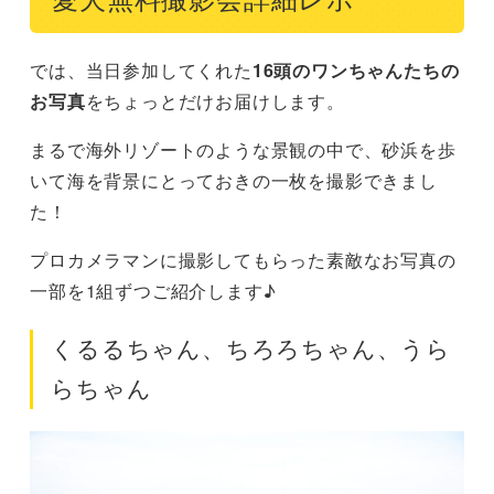
では、当日参加してくれた
16頭のワンちゃんたちの
お写真
をちょっとだけお届けします。
まるで海外リゾートのような景観の中で、砂浜を歩
いて海を背景にとっておきの一枚を撮影できまし
た！
プロカメラマンに撮影してもらった素敵なお写真の
一部を1組ずつご紹介します♪
くるるちゃん、ちろろちゃん、うら
らちゃん