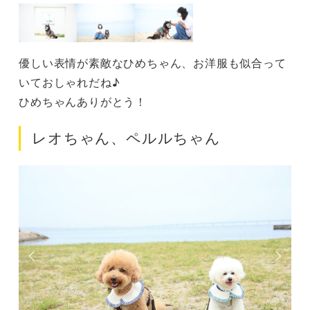
優しい表情が素敵なひめちゃん、お洋服も似合って
いておしゃれだね♪
ひめちゃんありがとう！
レオちゃん、ペルルちゃん