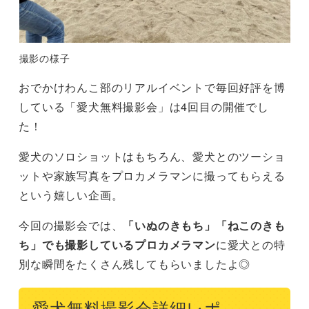
撮影の様子
おでかけわんこ部のリアルイベントで毎回好評を博
している「愛犬無料撮影会」は4回目の開催でし
た！
愛犬のソロショットはもちろん、愛犬とのツーショ
ットや家族写真をプロカメラマンに撮ってもらえる
という嬉しい企画。
今回の撮影会では、
「いぬのきもち」「ねこのきも
ち」でも撮影しているプロカメラマン
に愛犬との特
別な瞬間をたくさん残してもらいましたよ◎
愛犬無料撮影会詳細レポ