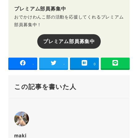
プレミアム部員募集中
おでかけわんこ部の活動を応援してくれるプレミアム
部員募集中！
プレミアム部員募集中
-
-
0
この記事を書いた人
maki