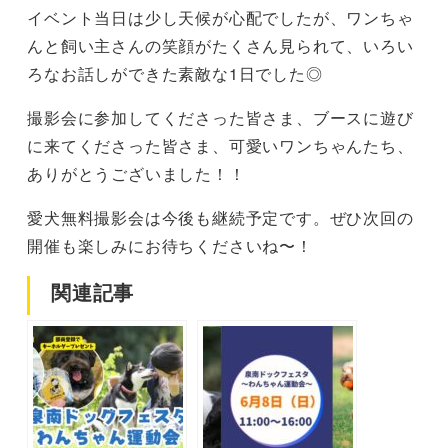
イベント当日は少し天候が心配でしたが、ワンちゃ
んと飼い主さんの笑顔がたくさん見られて、いろい
ろなお話しができた素敵な1日でした◎
撮影会に参加してくださった皆さま、ブースに遊び
に来てくださった皆さま、可愛いワンちゃんたち、
ありがとうございました！！
愛犬無料撮影会は今後も継続予定です。ぜひ次回の
開催も楽しみにお待ちくださいね〜！
関連記事