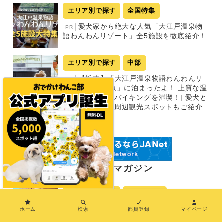
エリア別で探す
全国特集
愛犬家から絶大な人気「大江戸温泉物
PR
語わんわんリゾート」全5施設を徹底紹介！
エリア別で探す
中部
【栃木】「大江戸温泉物語わんわんリ
PR
ゾート 那須塩原」に泊まったよ！ 上質な温
泉と豪華多彩なバイキングを満喫！| 愛犬と
一緒に楽しめる周辺観光スポットもご紹介
PR
わんことおでかけマガジン
エリア別で探す
九州・沖縄
×
ホーム
検索
部員登録
マイページ
【さんふらわあ】ウィズペットルーム
PR
で快適な九州旅へ！ニューオープンの「レ