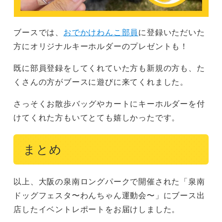
ブースでは、
おでかけわんこ部員
に登録いただいた
方にオリジナルキーホルダーのプレゼントも！
既に部員登録をしてくれていた方も新規の方も、た
くさんの方がブースに遊びに来てくれました。
さっそくお散歩バッグやカートにキーホルダーを付
けてくれた方もいてとても嬉しかったです。
まとめ
以上、大阪の泉南ロングパークで開催された「泉南
ドッグフェスタ〜わんちゃん運動会〜」にブース出
店したイベントレポートをお届けしました。