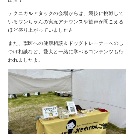
テクニカルアタックの会場からは、競技に挑戦して
いるワンちゃんの実況アナウンスや歓声が聞こえる
ほど盛り上がっていました♪
また、獣医への健康相談＆ドッグトレーナーへのし
つけ相談など、愛犬と一緒に学べるコンテンツも行
われましたよ。