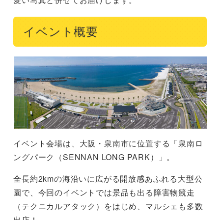
イベント概要
イベント会場は、大阪・泉南市に位置する「泉南ロ
ングパーク（SENNAN LONG PARK）」。
全長約2kmの海沿いに広がる開放感あふれる大型公
園で、今回のイベントでは景品も出る障害物競走
（テクニカルアタック）をはじめ、マルシェも多数
出店！