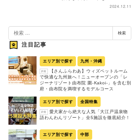
2024.12.11
検
検索
索
注目記事
エリア別で探す
九州・沖縄
【さんふらわあ】ウィズペットルーム
PR
で快適な九州旅へ！ニューオープンの「レ
ジーナリゾート由布院 圍-Kakoi-」を含む別
府・由布院を満喫するモデルコース
エリア別で探す
全国特集
愛犬家から絶大な人気「大江戸温泉物
PR
語わんわんリゾート」全5施設を徹底紹介！
エリア別で探す
中部