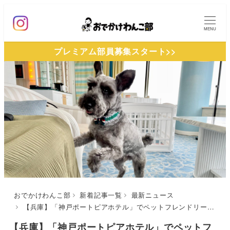
メ
イ
MENU
ン
プレミアム部員募集スタート>>
コ
ン
テ
ン
ツ
へ
移
動
おでかけわんこ部
新着記事一覧
最新ニュース
【兵庫】「神戸ポートピアホテル」でペットフレンドリールーム新設＆ペットフレンドリー宿泊プラン2022年6月6日開始！インスタ投稿でプレゼントも！
【兵庫】「神戸ポートピアホテル」でペットフ