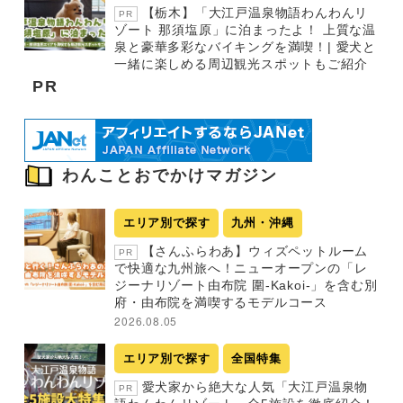
【栃木】「大江戸温泉物語わんわんリ
PR
ゾート 那須塩原」に泊まったよ！ 上質な温
泉と豪華多彩なバイキングを満喫！| 愛犬と
一緒に楽しめる周辺観光スポットもご紹介
PR
わんことおでかけマガジン
エリア別で探す
九州・沖縄
【さんふらわあ】ウィズペットルーム
PR
で快適な九州旅へ！ニューオープンの「レ
ジーナリゾート由布院 圍-Kakoi-」を含む別
府・由布院を満喫するモデルコース
2026.08.05
エリア別で探す
全国特集
愛犬家から絶大な人気「大江戸温泉物
PR