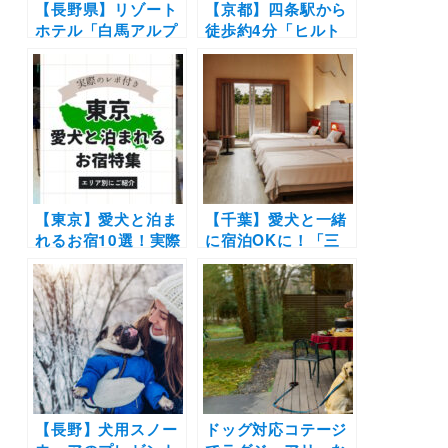
【長野県】リゾート
【京都】四条駅から
ホテル「白馬アルプ
徒歩約4分「ヒルト
スホテル」に9室の
ン・ガーデン・イン
ペット同伴OK客室
京都四条烏丸」にド
＆芝生のドッグラン
ッグフレンドリープ
新設！通年型のペッ
ランが登場！合計
トフレンドリー・リ
12kg以下2匹まで
ゾート化へ
OK
【東京】愛犬と泊ま
【千葉】愛犬と一緒
れるお宿10選！実際
に宿泊OKに！「三
のおでかけレポート
井ガーデンホテルプ
あり | 高級ホテルや
ラナ東京ベイ」に
大型犬・多頭OKの
「ドッグフレンドリ
宿も
ールーム」登場（小
型犬最大4匹）
【長野】犬用スノー
ドッグ対応コテージ