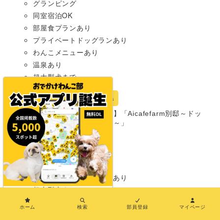
グランピング
同室宿泊OK
部屋食プランあり
プライベートドッグランあり
わんこメニューあり
温泉あり
超大型犬まで
宿
山梨県
【山梨・北杜市】「Aicafefarm別邸～ドッ
グヴィラ八ヶ岳～」
グランピング
同室宿泊OK
部屋食プランあり
プライベートドッグランあり
超大型犬まで
×
ホーム
検索
部員登録
マイページ
宿
埼玉県