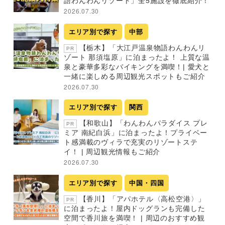
語わんわんリゾート」全5施設を徹底紹介！
2026.07.30
エリア別で探す
中部
【栃木】「大江戸温泉物語わんわんリ
PR
ゾート 那須塩原」に泊まったよ！ 上質な温
泉と豪華多彩なバイキングを満喫！| 愛犬と
一緒に楽しめる周辺観光スポットもご紹介
2026.07.30
エリア別で探す
関西
【和歌山】「わんわんパラダイス プレ
PR
ミア 南紀白浜」に泊まったよ！プライベー
ト感満載のヴィラで充実のリゾートステ
イ！ | 周辺観光情報もご紹介
2026.07.30
エリア別で探す
中国・四国
【香川】「アパホテル〈高松空港〉」
PR
に泊まったよ！屋内ドッグランも完備した
空間で香川旅を満喫！ | 周辺のおすすめ観