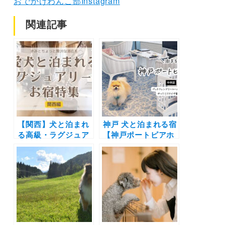
おでかけわんこ部Instagram
関連記事
【関西】犬と泊まれ
神戸 犬と泊まれる宿
る高級・ラグジュア
【神戸ポートピアホ
リーホテル大特集！
テル】ペットフレン
実際のおでかけレポ
ドリールームで愛犬
ート付き | 大阪・京
とゆったりホカンス
都・兵庫などリッチ
気分
なペット可の宿まと
め