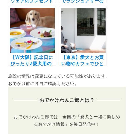
ウェアのプレゼント
でラグジュアリーな
も！「コートヤー
BBQディナー！軽井
ド・バイ・マリオッ
沢マリオットホテル
ト 白馬」愛犬と雪山
の新宿泊プラン
を満喫できるプラン
「Terrace Dinner
登場 | 温泉付きルー
Stay -愛犬と楽しむ
ムで宿泊＆白馬岩岳
本格BBQ付-」
スノーフィールドへ
のゴンドラ往復券付
き
【W大阪】記念日に
【東京】愛犬とお買
ぴったり♪愛犬用の
い物やカフェでひと
シェフ特製コース料
休み「MANDARINE
施設の情報は変更になっている可能性があります。
理が楽しめる宿泊プ
BROTHERS」国内
ラン登場！8月16日
唯一の直営店が中目
おでかけ前に各自ご確認ください。
（火）まで阪急うめ
黒に4月6日(木)グラ
だ本店にてポップア
ンドオープン
おでかけわんこ部とは？
ップイベントも開催
中
おでかけわんこ部では、全国の「愛犬と一緒に楽しめ
るおでかけ情報」を毎日発信中！