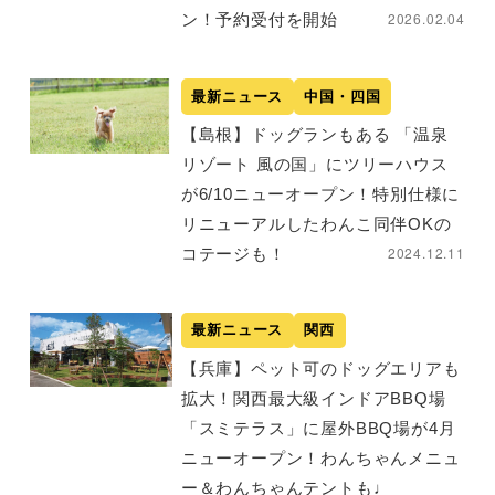
2026.02.04
ン！予約受付を開始
最新ニュース
中国・四国
【島根】ドッグランもある 「温泉
リゾート 風の国」にツリーハウス
が6/10ニューオープン！特別仕様に
リニューアルしたわんこ同伴OKの
2024.12.11
コテージも！
最新ニュース
関西
【兵庫】ペット可のドッグエリアも
拡大！関西最大級インドアBBQ場
「スミテラス」に屋外BBQ場が4月
ニューオープン！わんちゃんメニュ
ー＆わんちゃんテントも♩