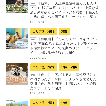
【栃木】「大江戸温泉物語わんわんリ
PR
ゾート 那須塩原」に泊まったよ！ 上質な温
泉と豪華多彩なバイキングを満喫！| 愛犬と
一緒に楽しめる周辺観光スポットもご紹介
2026.07.30
エリア別で探す
関西
【和歌山】「わんわんパラダイス プレ
PR
ミア 南紀白浜」に泊まったよ！プライベー
ト感満載のヴィラで充実のリゾートステ
イ！ | 周辺観光情報もご紹介
2026.07.30
エリア別で探す
中国・四国
【香川】「アパホテル〈高松空港〉」
PR
に泊まったよ！屋内ドッグランも完備した
空間で香川旅を満喫！ | 周辺のおすすめ観
光スポットもご紹介
2026.07.30
エリア別で探す
中部