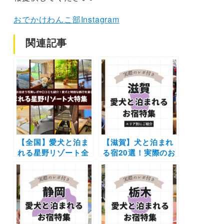
おでかけわんこ部Instagram
関連記事
【全国】愛犬と泊ま
【滋賀】犬と泊まれ
れる星野リゾート全
る宿20選！実際のお
42施設大特集！実際
でかけレポート口コ
のお泊まり写真レポ
ミ付き | 人気の温泉
や口コミも | 大切な
宿からホテル・コテ
ペットと特別な旅行
ージを紹介します
を楽しもう♪