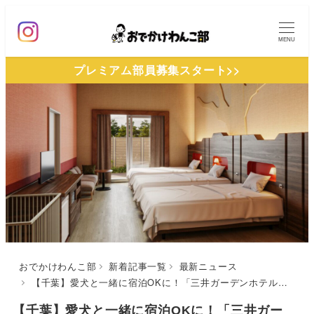
メ
イ
MENU
ン
プレミアム部員募集スタート>>
コ
ン
テ
ン
ツ
へ
移
動
おでかけわんこ部
新着記事一覧
最新ニュース
【千葉】愛犬と一緒に宿泊OKに！「三井ガーデンホテルプラナ東京ベイ」に「ドッグフレンドリールーム」登場（小型犬最大4匹）
【千葉】愛犬と一緒に宿泊OKに！「三井ガー