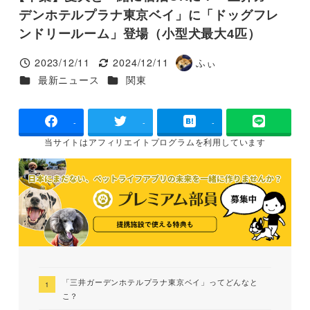
デンホテルプラナ東京ベイ」に「ドッグフレ
ンドリールーム」登場（小型犬最大4匹）
2023/12/11
2024/12/11
ふぃ
投稿日
更新日
著
カテゴリー
カテゴリー
最新ニュース
関東
者
-
-
-
当サイトは
アフィリエイトプログラムを
利用しています
「三井ガーデンホテルプラナ東京ベイ」ってどんなと
こ？