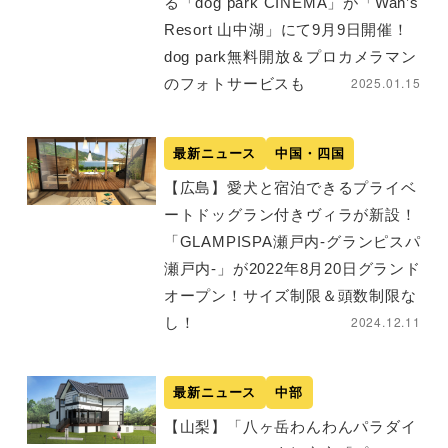
る「dog park CINEMA」が「Wan’s
Resort 山中湖」にて9月9日開催！
dog park無料開放＆プロカメラマン
2025.01.15
のフォトサービスも
最新ニュース
中国・四国
【広島】愛犬と宿泊できるプライベ
ートドッグラン付きヴィラが新設！
「GLAMPISPA瀬戸内-グランピスパ
瀬戸内-」が2022年8月20日グランド
オープン！サイズ制限＆頭数制限な
2024.12.11
し！
最新ニュース
中部
【山梨】「八ヶ岳わんわんパラダイ