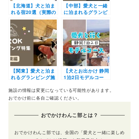
【北海道】犬と泊ま
【中部】愛犬と一緒
れる宿20選（実際の
に泊まれるグランピ
おでかけレポあり）|
ング18選！富士山や
コテージやリゾート
雲海の絶景や極上の
ホテルなどエリア別
バーベキューで愛犬
に紹介
と特別な体験を♪
【関東】愛犬と泊ま
【犬とお出かけ 静岡
れるグランピング施
1泊2日モデルコー
設17選！ドッグラン
ス】人気の伊豆でグ
施設の情報は変更になっている可能性があります。
付きや愛犬用温泉付
ルメや体験を堪能！
き＆豪華BBQを楽し
伊豆高原ビールうま
おでかけ前に各自ご確認ください。
めるおすすめスポッ
いもん処店～伊豆テ
トを紹介
ディベア・ミュージ
おでかけわんこ部とは？
アム～小室山～プチ
ホテル アニマーレ
プレミアム伊豆～グ
おでかけわんこ部では、全国の「愛犬と一緒に楽しめ
ラスマレライミュー