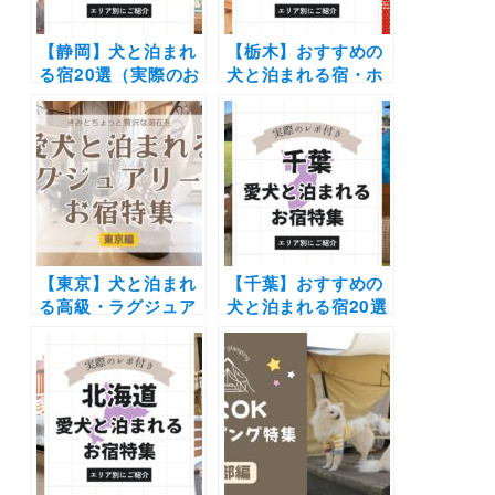
【静岡】犬と泊まれ
【栃木】おすすめの
る宿20選（実際のお
犬と泊まれる宿・ホ
でかけレポあり）エ
テル・ヴィラ20選 |
リア別に温泉やコテ
人気の那須や日光へ
ージなど新施設や穴
愛犬と旅しよう♪
場もご紹介
【東京】犬と泊まれ
【千葉】おすすめの
る高級・ラグジュア
犬と泊まれる宿20選
リーホテル7選！実
（実際のおでかけレ
際のおでかけ写真付
ポあり）露天風呂や
き | 豪華なペットア
プライベートドッグ
メニティ、愛犬用メ
ラン付きなどを厳選
ニューやわんちゃん
リフレ付きプラン
も！