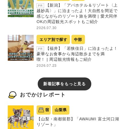
【新潟】「アパホテル＆リゾート〈上
PR
越妙高〉」に泊まったよ！大自然を間近で
感じながらのリゾート旅を満喫 | 愛犬同伴
OKの周辺観光スポットもご紹介
2026.07.30
エリア別で探す
中部
【福井】「若狭佳日」に泊まったよ！
PR
豪華なお食事から海辺散歩までを満
喫！ | 周辺観光情報もご紹介
2026.07.23
新着記事をもっと見る
おでかけレポート
宿
山梨県
【山梨・南都留郡】「AWAUMI 富士河口湖
リゾート」