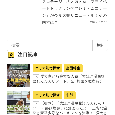
スコテージ」の人気客室「プライベ
ートドッグラン付プレミアムコテー
ジ」が今夏大幅リニューアル！その
2024.12.11
内容は？
検
検索
索
注目記事
エリア別で探す
全国特集
愛犬家から絶大な人気「大江戸温泉物
PR
語わんわんリゾート」全5施設を徹底紹介！
エリア別で探す
中部
【栃木】「大江戸温泉物語わんわんリ
PR
ゾート 那須塩原」に泊まったよ！ 上質な温
泉と豪華多彩なバイキングを満喫！| 愛犬と