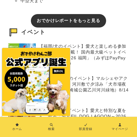
中型犬まで
おでかけレポートをもっと見る
イベント
【福岡/犬のイベント】愛犬と楽しめる参加
型イベントが満載！ 国内最大級ペットイベ
ント「Pet博 2026 福岡」（みずほPayPay
ドーム）8/8～9
【8/14～15/犬のイベント】マルシェやアク
ティビティも！ 河川敷で夕涼み「犬市場夜
市 2026」（岡崎城公園乙川河川緑地）8/14
～15
【神奈川/犬のイベント】愛犬と特別な夏を
すごせる「SOLEIL DOG LAGOON～2026
×
SUMMER」（長井海の手公園ソレイユの
丘）7/4・7/5・8/29・8/30
ホーム
検索
部員登録
マイページ