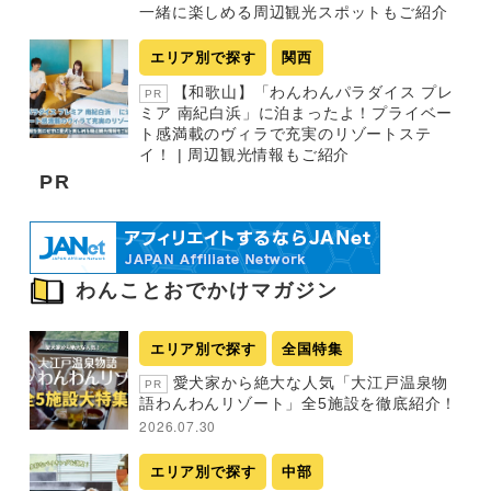
一緒に楽しめる周辺観光スポットもご紹介
エリア別で探す
関西
【和歌山】「わんわんパラダイス プレ
PR
ミア 南紀白浜」に泊まったよ！プライベー
ト感満載のヴィラで充実のリゾートステ
イ！ | 周辺観光情報もご紹介
PR
わんことおでかけマガジン
エリア別で探す
全国特集
愛犬家から絶大な人気「大江戸温泉物
PR
語わんわんリゾート」全5施設を徹底紹介！
2026.07.30
エリア別で探す
中部