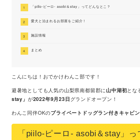
「piilo-ピーロ- asobi＆stay」ってどんなとこ？
愛犬と泊まれるお部屋をご紹介！
施設情報
まとめ
こんにちは！おでかけわんこ部です！
避暑地としても人気の山梨県南都留郡に
山中湖初
とな
stay」
が
2022年9月23日
グランドオープン！
わんこ同伴OKの
プライベートドッグラン付きキャビン
「piilo-ピーロ- asobi＆sta