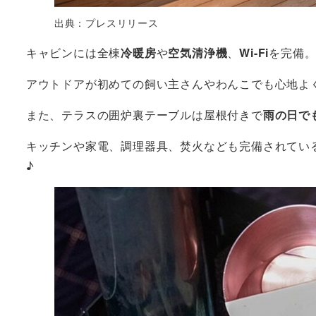
出典：プレスリリース
キャビンには全棟
冷暖房
や
空気清浄機
、
Wi-Fi
を完備
アウトドアが初めての飼い主さんやわんこでも心地よ
また、テラスの囲炉裏テーブルは屋根付きで
雨の日で
キッチンや家電、調理器具、焚火なども完備されてい
♪