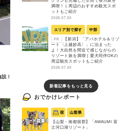
グランも完備した空間で香川旅を
満喫！ | 周辺のおすすめ観光スポ
ットもご紹介
2026.07.30
エリア別で探す
中部
【新潟】「アパホテル＆リゾ
PR
ート〈上越妙高〉」に泊まった
よ！大自然を間近で感じながらの
リゾート旅を満喫 | 愛犬同伴OKの
周辺観光スポットもご紹介
2026.07.30
施設！
新着記事をもっと見る
おでかけレポート
宿
山梨県
【山梨・南都留郡】「AWAUMI 富
士河口湖リゾート」