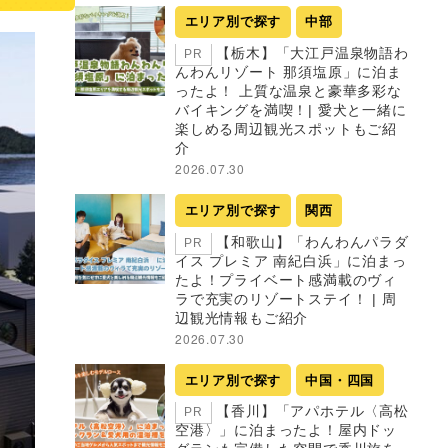
エリア別で探す
中部
【栃木】「大江戸温泉物語わ
PR
んわんリゾート 那須塩原」に泊ま
ったよ！ 上質な温泉と豪華多彩な
バイキングを満喫！| 愛犬と一緒に
楽しめる周辺観光スポットもご紹
介
2026.07.30
エリア別で探す
関西
【和歌山】「わんわんパラダ
PR
イス プレミア 南紀白浜」に泊まっ
たよ！プライベート感満載のヴィ
ラで充実のリゾートステイ！ | 周
辺観光情報もご紹介
2026.07.30
エリア別で探す
中国・四国
【香川】「アパホテル〈高松
PR
空港〉」に泊まったよ！屋内ドッ