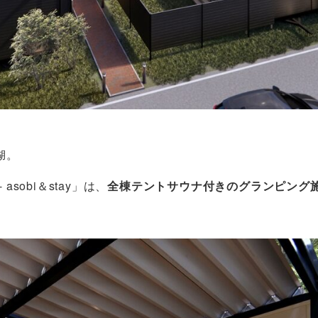
湖。
sobi＆stay」は、
全棟テントサウナ付きのグランピング