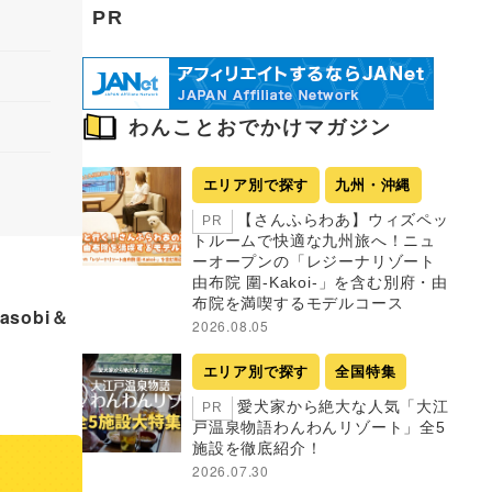
PR
わんことおでかけマガジン
エリア別で探す
九州・沖縄
【さんふらわあ】ウィズペッ
PR
トルームで快適な九州旅へ！ニュ
ーオープンの「レジーナリゾート
由布院 圍-Kakoi-」を含む別府・由
布院を満喫するモデルコース
 asobi＆
2026.08.05
エリア別で探す
全国特集
愛犬家から絶大な人気「大江
PR
戸温泉物語わんわんリゾート」全5
施設を徹底紹介！
2026.07.30