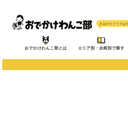
メ
イ
ン
コ
ン
テ
おでかけわんこ部とは
エリア別・企画別で探す
ン
ツ
へ
移
動