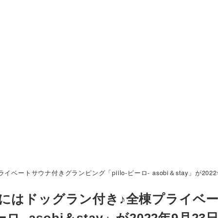
トサウナ付きグランピング「piilo-ピーロ- asobi＆stay」が202
ンにはドッグラン付き♪全棟プライベ
- asobi＆stay」が2022年9月23