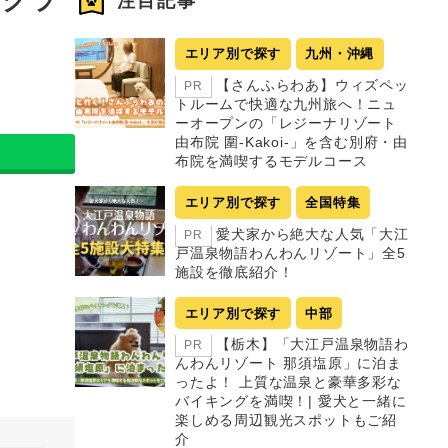
注目記事
エリア別で探す
九州・沖縄
【さんふらわあ】ウィズペッ
PR
トルームで快適な九州旅へ！ニュ
ーオープンの「レジーナリゾート
由布院 圍-Kakoi-」を含む別府・由
布院を満喫するモデルコース
エリア別で探す
全国特集
愛犬家から絶大な人気「大江
PR
戸温泉物語わんわんリゾート」全5
施設を徹底紹介！
エリア別で探す
中部
【栃木】「大江戸温泉物語わ
PR
んわんリゾート 那須塩原」に泊ま
ったよ！ 上質な温泉と豪華多彩な
バイキングを満喫！| 愛犬と一緒に
楽しめる周辺観光スポットもご紹
介