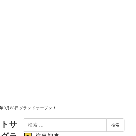
2年9月23日グランドオープン！
検
ートサ
検索
索
日グラ