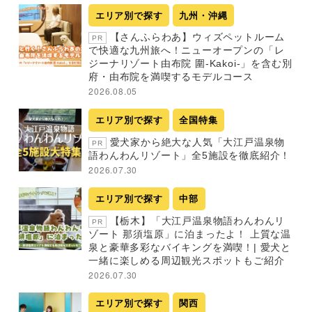
エリア別で探す
九州・沖縄
【さんふらわあ】ウィズペットルーム
PR
で快適な九州旅へ！ニューオープンの「レ
ジーナリゾート由布院 圍-Kakoi-」を含む別
府・由布院を満喫するモデルコース
2026.08.05
エリア別で探す
全国特集
愛犬家から絶大な人気「大江戸温泉物
PR
語わんわんリゾート」全5施設を徹底紹介！
2026.07.30
エリア別で探す
中部
【栃木】「大江戸温泉物語わんわんリ
PR
ゾート 那須塩原」に泊まったよ！ 上質な温
泉と豪華多彩なバイキングを満喫！| 愛犬と
一緒に楽しめる周辺観光スポットもご紹介
2026.07.30
エリア別で探す
関西