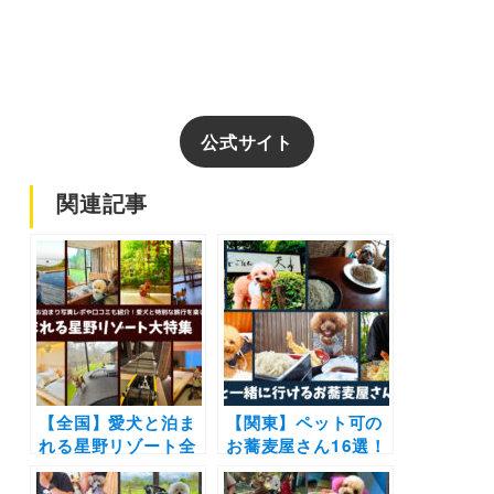
公式サイト
関連記事
【全国】愛犬と泊ま
【関東】ペット可の
れる星野リゾート全
お蕎麦屋さん16選！
42施設大特集！実際
愛犬同伴店内OKの
のお泊まり写真レポ
お店やこだわりの料