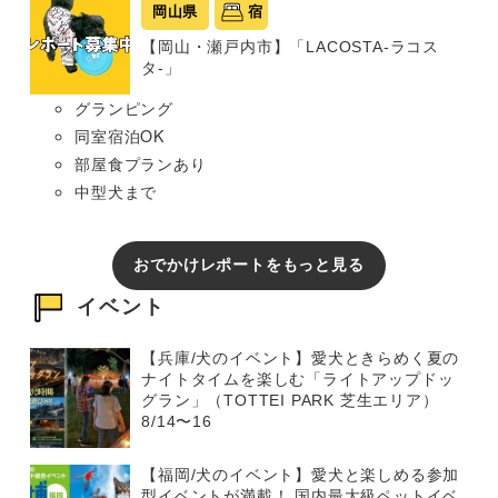
岡山県
宿
【岡山・瀬戸内市】「LACOSTA-ラコス
タ-」
グランピング
同室宿泊OK
部屋食プランあり
中型犬まで
おでかけレポートをもっと見る
イベント
【兵庫/犬のイベント】愛犬ときらめく夏の
ナイトタイムを楽しむ「ライトアップドッ
グラン」（TOTTEI PARK 芝生エリア）
8/14〜16
【福岡/犬のイベント】愛犬と楽しめる参加
型イベントが満載！ 国内最大級ペットイベ