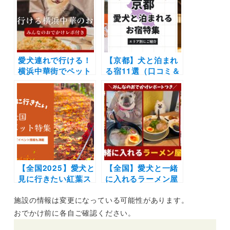
ージを紹介します
際のおでかけレポー
ト付き）
愛犬連れで行ける！
【京都】犬と泊まれ
横浜中華街でペット
る宿11選（口コミ＆
OKのお店14選｜店
実際のおでかけレポ
内可で飲茶や食べ放
ート付き）一棟貸切
題ランチに高級食材
の宿からドッグラン
のコース料理も
付き宿・ラグジュア
リーホテルそしてリ
ーズナブルなシティ
ホテルまで
【全国2025】愛犬と
【全国】愛犬と一緒
見に行きたい紅葉ス
に入れるラーメン屋
ポット28選！ライト
さん15選！ドッグラ
施設の情報は変更になっている可能性があります。
アップなどのイベン
ン併設や新しくオー
ト情報も | ドッグラ
プンしたお店も
おでかけ前に各自ご確認ください。
ン併設施設や吊り