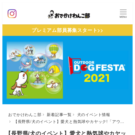
メ
イ
MENU
ン
プレミアム部員募集スタート>>
コ
ン
テ
ン
ツ
へ
移
動
おでかけわんこ部
新着記事一覧
犬のイベント情報
【長野県/犬のイベント】愛犬と熱気球やカヤック!「アウトドアドッグフェスタin八ヶ岳2021」（富士見高原リゾート）特別な夏の思い出をつくりに行こう！
【長野県/犬のイベント】愛犬と熱気球やカヤッ