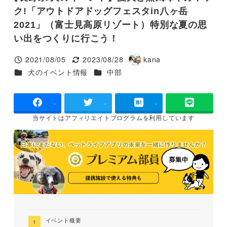
ク!「アウトドアドッグフェスタin八ヶ岳
2021」（富士見高原リゾート）特別な夏の思
い出をつくりに行こう！
2021/08/05
2023/08/28
kana
投稿日
更新日
著
カテゴリー
カテゴリー
犬のイベント情報
中部
者
-
-
-
当サイトは
アフィリエイトプログラムを
利用しています
イベント概要