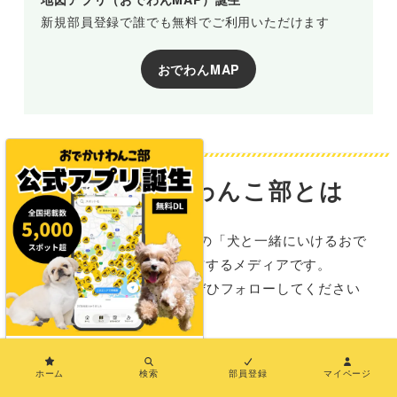
新規部員登録で誰でも無料でご利用いただけます
おでわんMAP
おでかけわんこ部とは
おでかけわんこ部は、全国の「犬と一緒にいけるおで
かけ施設情報」を発信するメディアです。
SNSでも情報を発信中！ぜひフォローしてください
ね。
×
ホーム
検索
部員登録
マイページ