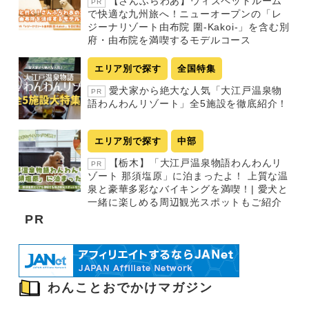
【さんふらわあ】ウィズペットルーム
PR
で快適な九州旅へ！ニューオープンの「レ
ジーナリゾート由布院 圍-Kakoi-」を含む別
府・由布院を満喫するモデルコース
エリア別で探す
全国特集
愛犬家から絶大な人気「大江戸温泉物
PR
語わんわんリゾート」全5施設を徹底紹介！
エリア別で探す
中部
【栃木】「大江戸温泉物語わんわんリ
PR
ゾート 那須塩原」に泊まったよ！ 上質な温
泉と豪華多彩なバイキングを満喫！| 愛犬と
一緒に楽しめる周辺観光スポットもご紹介
PR
わんことおでかけマガジン