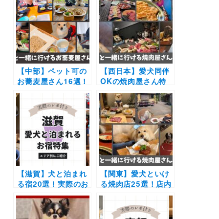
や口コミも | 大切な
理を犬連れで楽しめ
ペットと特別な旅行
るお店を紹介（おで
を楽しもう♪
かけレポ付き）
【中部】ペット可の
【西日本】愛犬同伴
お蕎麦屋さん16選！
OKの焼肉屋さん特
愛犬同伴で店内OK
集！店内OKや愛犬
やドッグラン付きの
用メニューが揃うお
お店などご紹介！
店を厳選
（おでかけレポ付
き）
【滋賀】犬と泊まれ
【関東】愛犬といけ
る宿20選！実際のお
る焼肉店25選！店内
でかけレポート口コ
や個室OK＆ワンち
ミ付き | 人気の温泉
ゃん用メニューがあ
宿からホテル・コテ
るお店もご紹介（実