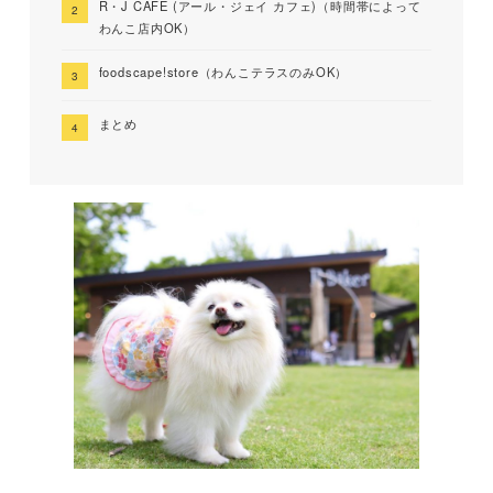
R・J CAFE (アール・ジェイ カフェ)（時間帯によって
わんこ店内OK）
foodscape!store（わんこテラスのみOK）
まとめ