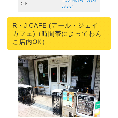
m.com/rbaker_osaka
ント
catsle/
R・J CAFE (アール・ジェイ
カフェ)（時間帯によってわん
こ店内OK）