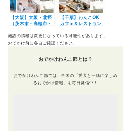
【大阪】大阪・北摂
【千葉】わんこOK
（茨木市・高槻市・
カフェ＆レストラン
吹田市・豊中）エリ
19選｜ドッグラン併
施設の情報は変更になっている可能性があります。
アのわんこOKカフ
設店や豪快な海鮮丼
ェ＆レストラン9
にラーメンも！実際
おでかけ前に各自ご確認ください。
選！ドッグラン併設
のおでかけレポをエ
店やこだわりのオー
リア別に紹介します
おでかけわんこ部とは？
ガニックレストラン
♪
も♪
おでかけわんこ部では、全国の「愛犬と一緒に楽しめ
るおでかけ情報」を毎日発信中！