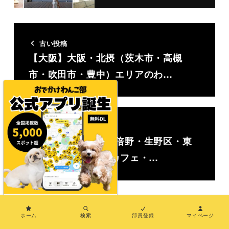
古い投稿
【大阪】大阪・北摂（茨木市・高槻
市・吹田市・豊中）エリアのわ…
新しい投稿
【大阪】天王寺・阿倍野・生野区・東
住吉区のわんこOKカフェ・…
関連記事
×
ホーム
検索
部員登録
マイページ