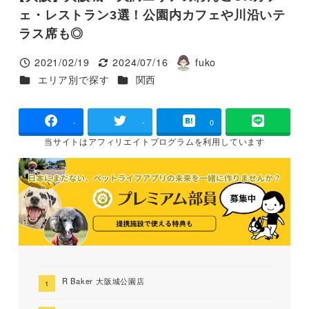
ェ・レストラン3選！公園内カフェや川沿いテ
ラス席も◎
2021/02/19
2024/07/16
fuko
投稿日
更新日
著
カテゴリー
カテゴリー
エリア別で探す
関西
者
-
-
0
当サイトは
アフィリエイトプログラムを
利用しています
R Baker 大阪城公園店