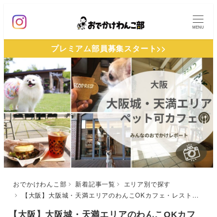
メ
イ
MENU
ン
プレミアム部員募集スタート>>
コ
ン
テ
ン
ツ
へ
移
動
おでかけわんこ部
新着記事一覧
エリア別で探す
【大阪】大阪城・天満エリアのわんこOKカフェ・レストラン3選！公園内カフェや川沿いテラス席も◎
【大阪】大阪城・天満エリアのわんこOKカフ