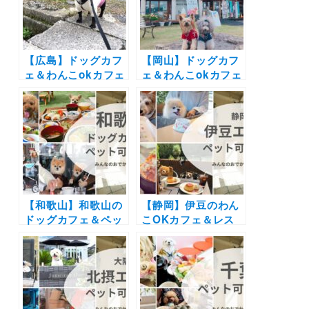
かけレポートを紹
介！
【広島】ドッグカフ
【岡山】ドッグカフ
ェ＆わんこokカフェ
ェ＆わんこokカフェ
19選 | 店内同伴でコ
の写真レポートまと
ース料理や手打ちそ
め16選 | 倉敷に牛窓
ばにお好み焼きも！
そして蒜山の人気エ
海が見える絶景カフ
リアの絶景カフェや
ェなど実際のおでか
牡蠣や海鮮・パンケ
けレポート写真付き
ーキを愛犬と一緒に
♪
【和歌山】和歌山の
【静岡】伊豆のわん
ドッグカフェ＆ペッ
こOKカフェ＆レス
ト可カフェ17選 | 絶
トラン10選まとめ！
景のオーシャンビュ
自然豊かなロケーシ
ーやお寺のレストラ
ョン、ドッグラン併
ンまで実際のおでか
設やミュージアム内
けレポート写真付き
カフェも♪