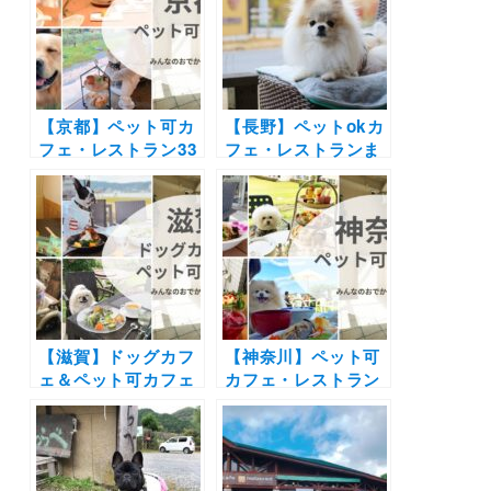
【京都】ペット可カ
【長野】ペットokカ
フェ・レストラン33
フェ・レストランま
選！店内OKの和菓
とめ30選！| 自然豊
子店やドッグラン付
かな景色に包まれて
きのカフェまとめ｜
お蕎麦やピザを愛犬
実際のおでかけレポ
と楽しもう♪
ート付き
【滋賀】ドッグカフ
【神奈川】ペット可
ェ＆ペット可カフェ
カフェ・レストラン
22選 | 琵琶湖が見え
30選 | 愛犬と一緒に
るカフェやドッグラ
中華街の食べ放題や
ン付きのカフェなど
アフタヌーンティー
実際の愛犬とのおで
を楽しもう♪