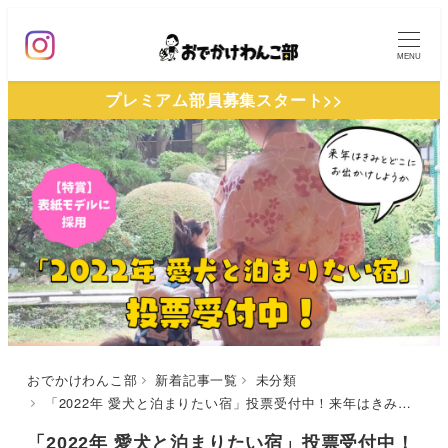
メ
イ
MENU
ン
プレミアム部員募集スタート>>
コ
ン
テ
ン
ツ
へ
移
動
おでかけわんこ部
新着記事一覧
未分類
「2022年 愛犬と泊まりたい宿」投票受付中！来年はきみとどこにお出かけしようか♪【抽選で表紙モデルに採用】
「2022年 愛犬と泊まりたい宿」投票受付中！