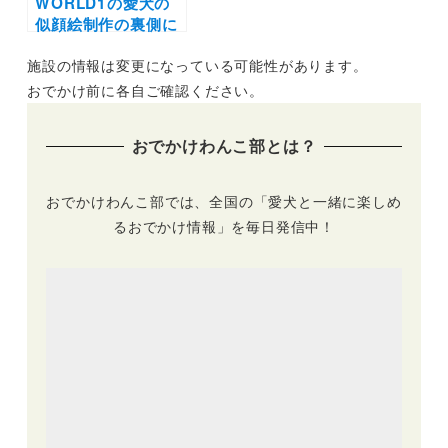
WORLD1の愛犬の
似顔絵制作の裏側に
密着！『似顔絵は想
施設の情報は変更になっている可能性があります。
い出の保管庫』作家
さんの想いを取材し
おでかけ前に各自ご確認ください。
ました |〜真っ白の
キャンバスが飼い主
おでかけわんこ部とは？
様に届くまで〜
おでかけわんこ部では、全国の「愛犬と一緒に楽しめ
るおでかけ情報」を毎日発信中！