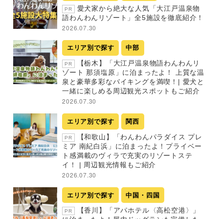
愛犬家から絶大な人気「大江戸温泉物
PR
語わんわんリゾート」全5施設を徹底紹介！
2026.07.30
エリア別で探す
中部
【栃木】「大江戸温泉物語わんわんリ
PR
ゾート 那須塩原」に泊まったよ！ 上質な温
泉と豪華多彩なバイキングを満喫！| 愛犬と
一緒に楽しめる周辺観光スポットもご紹介
2026.07.30
エリア別で探す
関西
【和歌山】「わんわんパラダイス プレ
PR
ミア 南紀白浜」に泊まったよ！プライベー
ト感満載のヴィラで充実のリゾートステ
イ！ | 周辺観光情報もご紹介
2026.07.30
エリア別で探す
中国・四国
【香川】「アパホテル〈高松空港〉」
PR