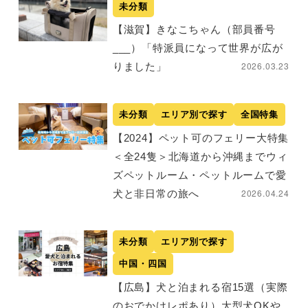
未分類
【滋賀】きなこちゃん（部員番号
___）「特派員になって世界が広が
2026.03.23
りました」
未分類
エリア別で探す
全国特集
【2024】ペット可のフェリー大特集
＜全24隻＞北海道から沖縄までウィ
ズペットルーム・ペットルームで愛
2026.04.24
犬と非日常の旅へ
未分類
エリア別で探す
中国・四国
【広島】犬と泊まれる宿15選（実際
のおでかけレポあり）大型犬OKや