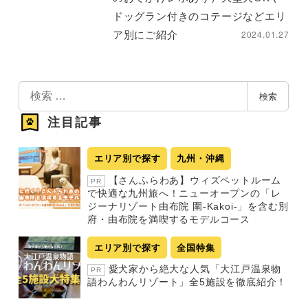
ドッグラン付きのコテージなどエリ
2024.01.27
ア別にご紹介
検
検索
索
注目記事
エリア別で探す
九州・沖縄
【さんふらわあ】ウィズペットルーム
PR
で快適な九州旅へ！ニューオープンの「レ
ジーナリゾート由布院 圍-Kakoi-」を含む別
府・由布院を満喫するモデルコース
エリア別で探す
全国特集
愛犬家から絶大な人気「大江戸温泉物
PR
語わんわんリゾート」全5施設を徹底紹介！