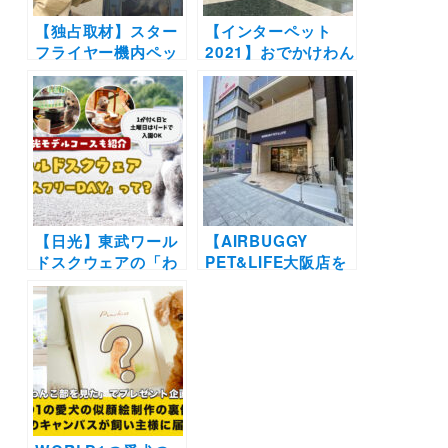
【独占取材】スター
【インターペット
フライヤー機内ペッ
2021】おでかけわん
ト同伴検証フライト
こ部が注目したブー
二回目に密着！手続
ス６選！ | わんこと
きの流れは？「まず
乗れる自転車や新発
はうちから始めて航
売のお散歩記録サー
空業界が変われば」
ビスなど画像付きで
担当者インタビュー
ご紹介！
も
【日光】東武ワール
【AIRBUGGY
ドスクウェアの「わ
PET&LIFE大阪店を
んちゃんフリー
現地取材】カスタム
DAY」を愛犬と満喫
など直営店限定のサ
してきたよ！ペット
ービス6つを紹介！
可の周辺観光施設も
レンタルでお試し＆
たっぷり紹介
愛犬だけのエアバギ
ーを作ろう♪