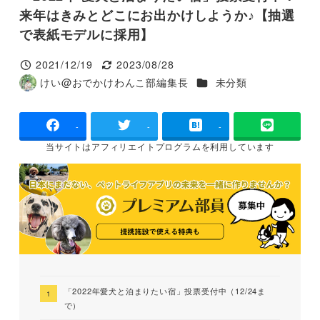
来年はきみとどこにお出かけしようか♪【抽選
で表紙モデルに採用】
2021/12/19
2023/08/28
投稿日
更新日
カテゴリー
けい@おでかけわんこ部編集長
未分類
著
者
-
-
-
当サイトは
アフィリエイトプログラムを
利用しています
「2022年愛犬と泊まりたい宿」投票受付中（12/24ま
で）