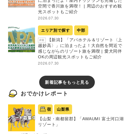
に泊まったよ！屋内ドッグランも完備した
空間で香川旅を満喫！ | 周辺のおすすめ観
光スポットもご紹介
2026.07.30
エリア別で探す
中部
【新潟】「アパホテル＆リゾート〈上
PR
越妙高〉」に泊まったよ！大自然を間近で
感じながらのリゾート旅を満喫 | 愛犬同伴
OKの周辺観光スポットもご紹介
2026.07.30
新着記事をもっと見る
おでかけレポート
宿
山梨県
【山梨・南都留郡】「AWAUMI 富士河口湖
リゾート」