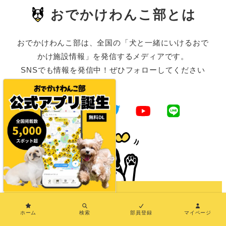
おでかけわんこ部とは
おでかけわんこ部は、全国の「犬と一緒にいけるおで
かけ施設情報」を発信するメディアです。
SNSでも情報を発信中！ぜひフォローしてください
ね。
×
Instagram
Facebook
Twitter
YouTube
LINE
ホーム
検索
部員登録
マイページ