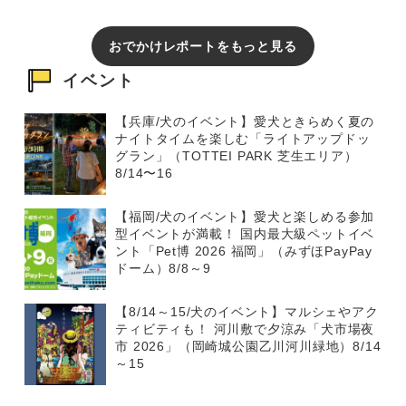
おでかけレポートをもっと見る
イベント
【兵庫/犬のイベント】愛犬ときらめく夏の
ナイトタイムを楽しむ「ライトアップドッ
グラン」（TOTTEI PARK 芝生エリア）
8/14〜16
【福岡/犬のイベント】愛犬と楽しめる参加
型イベントが満載！ 国内最大級ペットイベ
ント「Pet博 2026 福岡」（みずほPayPay
ドーム）8/8～9
【8/14～15/犬のイベント】マルシェやアク
ティビティも！ 河川敷で夕涼み「犬市場夜
市 2026」（岡崎城公園乙川河川緑地）8/14
～15