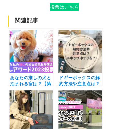
投票はこちら
関連記事
あなたの推しの犬と
ドギーボックスの解
泊まれる宿は？【第
約方法や注意点は？
二回おでわんアワー
スキップはできる？
ド投票受付中】私の
気軽にお試しできる
ワクワクを誰かのワ
のが嬉しい愛犬プレ
クワクに繋げよう♪
ゼントボックス！