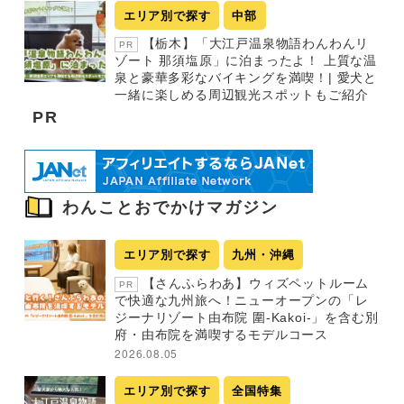
エリア別で探す
中部
【栃木】「大江戸温泉物語わんわんリ
PR
ゾート 那須塩原」に泊まったよ！ 上質な温
泉と豪華多彩なバイキングを満喫！| 愛犬と
一緒に楽しめる周辺観光スポットもご紹介
PR
わんことおでかけマガジン
エリア別で探す
九州・沖縄
【さんふらわあ】ウィズペットルーム
PR
で快適な九州旅へ！ニューオープンの「レ
ジーナリゾート由布院 圍-Kakoi-」を含む別
府・由布院を満喫するモデルコース
2026.08.05
エリア別で探す
全国特集