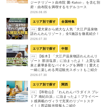
ジーナリゾート由布院 圍-Kakoi-」を含む別
府・由布院を満喫するモデルコース
2026.08.05
エリア別で探す
全国特集
愛犬家から絶大な人気「大江戸温泉物
PR
語わんわんリゾート」全5施設を徹底紹介！
2026.07.30
エリア別で探す
中部
【栃木】「大江戸温泉物語わんわんリ
PR
ゾート 那須塩原」に泊まったよ！ 上質な温
泉と豪華多彩なバイキングを満喫！| 愛犬と
一緒に楽しめる周辺観光スポットもご紹介
2026.07.30
エリア別で探す
関西
【和歌山】「わんわんパラダイス プレ
PR
ミア 南紀白浜」に泊まったよ！プライベー
ト感満載のヴィラで充実のリゾートステ
イ！ | 周辺観光情報もご紹介