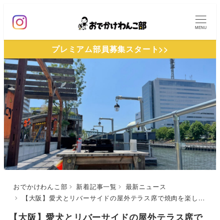
メ
イ
MENU
ン
プレミアム部員募集スタート>>
コ
ン
テ
ン
ツ
へ
移
動
おでかけわんこ部
新着記事一覧
最新ニュース
【大阪】愛犬とリバーサイドの屋外テラス席で焼肉を楽しもう！大正区の焼肉店「肉欲パープル」で「with わんこ席」スタート！
【大阪】愛犬とリバーサイドの屋外テラス席で