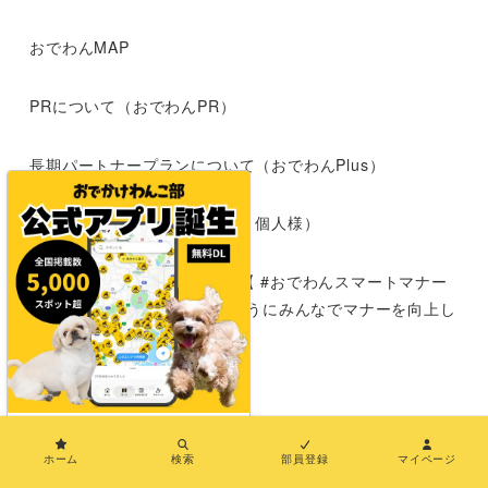
おでわんMAP
PRについて（おでわんPR）
長期パートナープランについて（おでわんPlus）
応援サポーター募集（企業様・個人様）
犬とおでかけする時のマナー【 #おでわんスマートマナー
】|わんこokの施設が増えるようにみんなでマナーを向上し
よう
運営者情報
×
お問い合わせ
ホーム
検索
部員登録
マイページ