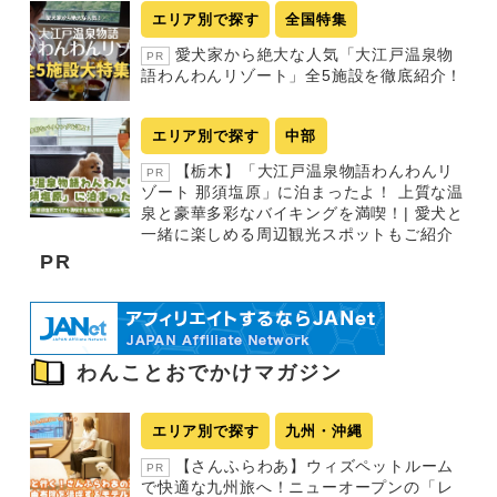
エリア別で探す
全国特集
愛犬家から絶大な人気「大江戸温泉物
PR
語わんわんリゾート」全5施設を徹底紹介！
エリア別で探す
中部
【栃木】「大江戸温泉物語わんわんリ
PR
ゾート 那須塩原」に泊まったよ！ 上質な温
泉と豪華多彩なバイキングを満喫！| 愛犬と
一緒に楽しめる周辺観光スポットもご紹介
PR
わんことおでかけマガジン
エリア別で探す
九州・沖縄
【さんふらわあ】ウィズペットルーム
PR
で快適な九州旅へ！ニューオープンの「レ