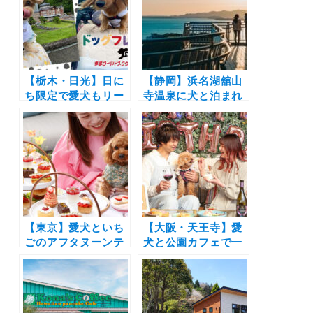
オープン（中型犬2
Dogs」でイルミネ
頭まで）
ーション「杜の灯」
スタート！宿泊者以
外も入場無料
【栃木・日光】日に
【静岡】浜名湖舘山
ち限定で愛犬もリー
寺温泉に犬と泊まれ
ドでOK「東武ワー
るリゾートホテル
ルドスクウェア」で
「KAREN 浜名湖
「わんちゃんフリー
with Dog」誕生｜屋
DAY」スタート！11
内ドッグラン、愛犬
月11日には初となる
用のお食事＆お風呂
ドッグマルシェも開
も
催決定！
【東京】愛犬といち
【大阪・天王寺】愛
ごのアフタヌーンテ
犬と公園カフェで一
ィーを楽しめる！北
緒に食事できる！
青山の「IL LUPINO
「ソライロキッチン
PRIME」で初の
天王寺inてんしば」
「Strawberry
ドッグメニュー開始