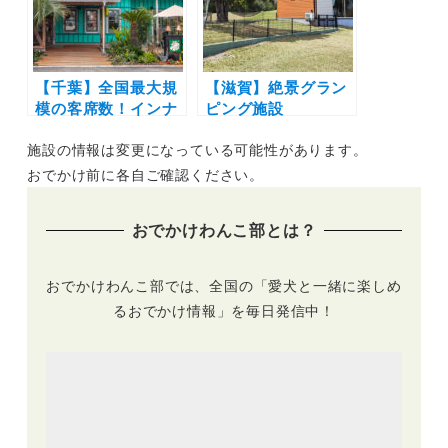
Afternoon Tea」が
| 記念日プランも
スタート | 50席のテ
ラス席はわんこ同伴
OK
【千葉】全国最大規
【滋賀】絶景グラン
模の客席数！インナ
ピング施設
ーテラスは愛犬同伴
「GLAMP
施設の情報は変更になっている可能性があります。
OKで一緒にハワイ
ELEMENT」に待望
気分♪「コナズ珈琲
の愛犬OKキャビン
おでかけ前に各自ご確認ください。
八千代緑が丘店」12
がオープン！プライ
月14日グランドオー
ベートドッグラン付
おでかけわんこ部とは？
プン
き（小型犬2頭まで
OK）
おでかけわんこ部では、全国の「愛犬と一緒に楽しめ
るおでかけ情報」を毎日発信中！