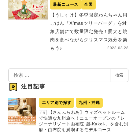
最新ニュース
全国
【うしすけ】冬季限定わんちゃん用
ごはん「X’masツリーバーグ」を対
象店舗にて数量限定発売！愛犬と焼
肉を食べながらクリスマス気分を楽
2023.08.28
もう♪
検
検索
索
注目記事
エリア別で探す
九州・沖縄
【さんふらわあ】ウィズペットルーム
PR
で快適な九州旅へ！ニューオープンの「レ
ジーナリゾート由布院 圍-Kakoi-」を含む別
府・由布院を満喫するモデルコース