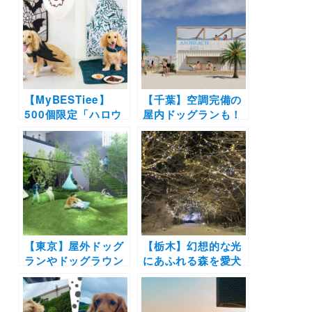
【MyBESTiee】
【千葉】空調完備の
500個限定「ハロウ
屋内ドッグランも！
ィンBOX」＆「クリ
愛犬と過ごす海の家
スマスBOX」販売開
「ASOBEACH -ア
始！可愛い装飾品か
ソビーチ-」が九十九
らわんこ用グッズま
里浜にオープン
で盛りだくさん
【東京】屋外ドッグ
【栃木】幻想的な光
ランやドッグラウン
にあふれる森を愛犬
ジも「OMO5東京五
とお散歩♪犬と泊ま
反田by 星野リゾー
れる「ホテルフォレ
ト」2024年4月11日
ストヒルズ那須 with