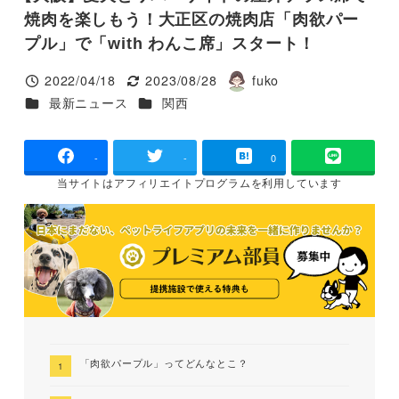
焼肉を楽しもう！大正区の焼肉店「肉欲パー
プル」で「with わんこ席」スタート！
2022/04/18
2023/08/28
fuko
投稿日
更新日
著
カテゴリー
カテゴリー
最新ニュース
関西
者
-
-
0
当サイトは
アフィリエイトプログラムを
利用しています
「肉欲パープル」ってどんなとこ？