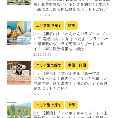
泉と豪華多彩なバイキングを満喫！| 愛犬と
一緒に楽しめる周辺観光スポットもご紹介
2026.07.30
エリア別で探す
関西
【和歌山】「わんわんパラダイス プレ
PR
ミア 南紀白浜」に泊まったよ！プライベー
ト感満載のヴィラで充実のリゾートステ
イ！ | 周辺観光情報もご紹介
2026.07.30
エリア別で探す
中国・四国
【香川】「アパホテル〈高松空港〉」
PR
に泊まったよ！屋内ドッグランも完備した
空間で香川旅を満喫！ | 周辺のおすすめ観
光スポットもご紹介
2026.07.30
エリア別で探す
中部
【新潟】「アパホテル＆リゾート〈上
PR