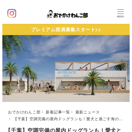
メ
イ
MENU
ン
プレミアム部員募集スタート>>
コ
ン
テ
ン
ツ
へ
移
動
おでかけわんこ部
新着記事一覧
最新ニュース
【千葉】空調完備の屋内ドッグランも！愛犬と過ごす海の家「ASOBEACH -アソビーチ-」が九十九里浜にオープン
【千葉】空調完備の屋内ドッグランも！愛犬と