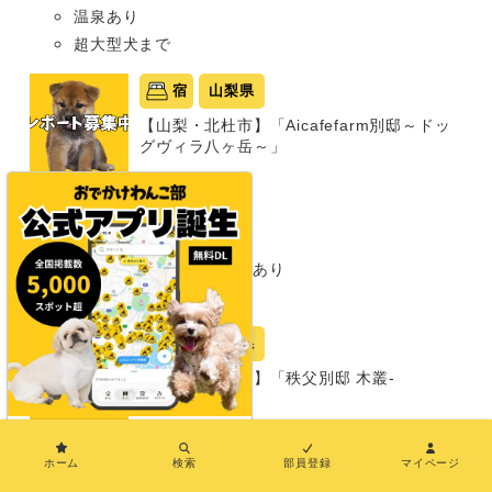
温泉あり
超大型犬まで
宿
山梨県
【山梨・北杜市】「Aicafefarm別邸～ドッ
グヴィラ八ヶ岳～」
グランピング
同室宿泊OK
部屋食プランあり
プライベートドッグランあり
超大型犬まで
宿
埼玉県
【埼玉・秩父市】「秩父別邸 木叢-
komura-」
×
グランピング
同室宿泊OK
ホーム
検索
部員登録
マイページ