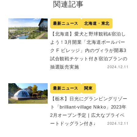
関連記事
最新ニュース
北海道・東北
【北海道】愛犬と野球観戦&宿泊し
よう！3月開業「北海道ボールパー
ク F ビレッジ」内のヴィラが開幕3
試合観戦チケット付き宿泊プランの
2024.12.11
抽選販売実施
最新ニュース
関東
【栃木】日光にグランピングリゾー
ト「brilliant-village Nikko」2023年
2月オープン予定 | 広大なプライベ
2024.12.11
ートドッグラン付き♩