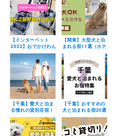
【インターペット
【関東】大型犬と泊
2022】おでかけわん
まれる宿11選（ホテ
こ部が取材したブー
ル・旅館・グランピ
ス9選！｜おすすめ
ング別）実際のおで
したいグッズや新オ
かけ写真レポ付き！
ープンの宿など画像
多めでご紹介します
【千葉】愛犬と泊ま
【千葉】おすすめの
る憧れの貸別荘宿！
犬と泊まれる宿20選
九十九里に天然芝ド
（実際のおでかけレ
ッグラン付き
ポあり）露天風呂や
「Asovillage」開
プライベートドッグ
業！全棟100坪以上
ラン付きなどを厳選