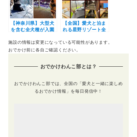
も
【神奈川県】大型犬
【全国】愛犬と泊ま
を含む全犬種が入園
れる星野リゾート全
可能に「さがみ湖
42施設大特集！実際
施設の情報は変更になっている可能性があります。
MORI MORI（旧・
のお泊まり写真レポ
さがみ湖リゾート プ
や口コミも | 大切な
おでかけ前に各自ご確認ください。
レジャーフォレス
ペットと特別な旅行
ト）」 全9種のアト
を楽しもう♪
おでかけわんこ部とは？
ラクションやドッグ
ランも
おでかけわんこ部では、全国の「愛犬と一緒に楽しめ
るおでかけ情報」を毎日発信中！