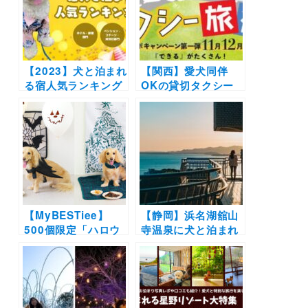
のドッグラン付き
（2021年8月11日オ
ープン）
【2023】犬と泊まれ
【関西】愛犬同伴
る宿人気ランキング
OKの貸切タクシー
【第2回おでわんア
で関西を巡る「わん
ワード結果発表】み
こと貸切り！タクシ
んなの推薦コメント
ー旅行」の販売がス
もご紹介
タート！
【MyBESTiee】
【静岡】浜名湖舘山
500個限定「ハロウ
寺温泉に犬と泊まれ
ィンBOX」＆「クリ
るリゾートホテル
スマスBOX」販売開
「KAREN 浜名湖
始！可愛い装飾品か
with Dog」誕生｜屋
らわんこ用グッズま
内ドッグラン、愛犬
で盛りだくさん
用のお食事＆お風呂