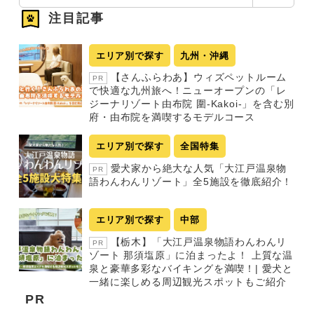
索
注目記事
エリア別で探す
九州・沖縄
【さんふらわあ】ウィズペットルーム
PR
で快適な九州旅へ！ニューオープンの「レ
ジーナリゾート由布院 圍-Kakoi-」を含む別
府・由布院を満喫するモデルコース
エリア別で探す
全国特集
愛犬家から絶大な人気「大江戸温泉物
PR
語わんわんリゾート」全5施設を徹底紹介！
エリア別で探す
中部
【栃木】「大江戸温泉物語わんわんリ
PR
ゾート 那須塩原」に泊まったよ！ 上質な温
泉と豪華多彩なバイキングを満喫！| 愛犬と
一緒に楽しめる周辺観光スポットもご紹介
PR