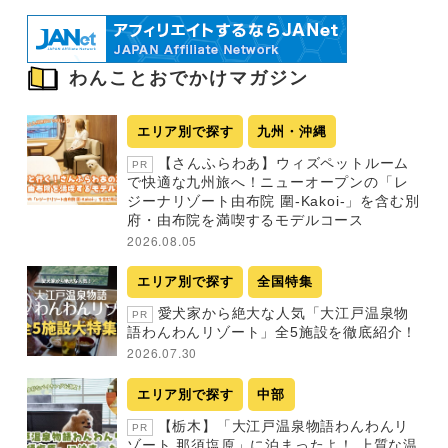
わんことおでかけマガジン
エリア別で探す
九州・沖縄
【さんふらわあ】ウィズペットルーム
PR
で快適な九州旅へ！ニューオープンの「レ
ジーナリゾート由布院 圍-Kakoi-」を含む別
府・由布院を満喫するモデルコース
2026.08.05
エリア別で探す
全国特集
愛犬家から絶大な人気「大江戸温泉物
PR
語わんわんリゾート」全5施設を徹底紹介！
2026.07.30
エリア別で探す
中部
【栃木】「大江戸温泉物語わんわんリ
PR
ゾート 那須塩原」に泊まったよ！ 上質な温