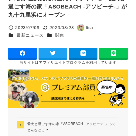
過ごす海の家「ASOBEACH -アソビーチ-」が
九十九里浜にオープン
2023/07/06
2023/08/28
lisa
投稿日
更新日
著
カテゴリー
カテゴリー
最新ニュース
関東
者
-
-
-
当サイトは
アフィリエイトプログラムを
利用しています
愛犬と過ごす海の家「ASOBEACH -アソビーチ-」って
どんなとこ？