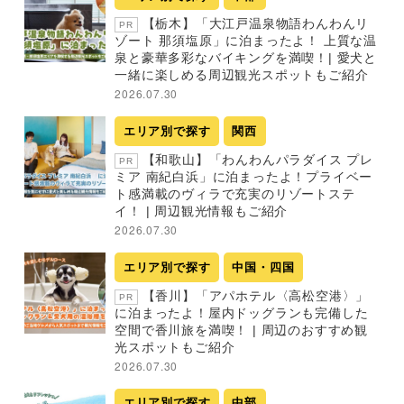
【栃木】「大江戸温泉物語わんわんリ
PR
ゾート 那須塩原」に泊まったよ！ 上質な温
泉と豪華多彩なバイキングを満喫！| 愛犬と
一緒に楽しめる周辺観光スポットもご紹介
2026.07.30
エリア別で探す
関西
【和歌山】「わんわんパラダイス プレ
PR
ミア 南紀白浜」に泊まったよ！プライベー
ト感満載のヴィラで充実のリゾートステ
イ！ | 周辺観光情報もご紹介
2026.07.30
エリア別で探す
中国・四国
【香川】「アパホテル〈高松空港〉」
PR
に泊まったよ！屋内ドッグランも完備した
空間で香川旅を満喫！ | 周辺のおすすめ観
光スポットもご紹介
2026.07.30
エリア別で探す
中部