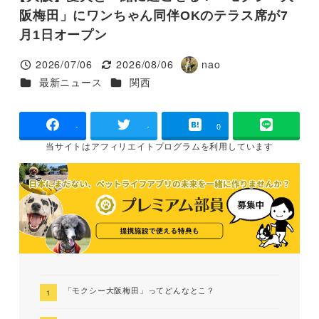
阪梅田」にワンちゃん同伴OKのテラス席が7
月1日オープン
2026/07/06
2026/08/06
nao
投稿日
更新日
著
カテゴリー
カテゴリー
最新ニュース
関西
者
-
-
0
当サイトは
アフィリエイトプログラムを
利用しています
「モクシー大阪梅田」ってどんなとこ？