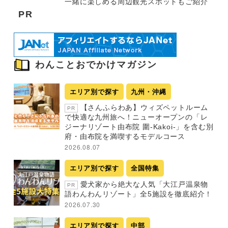
一緒に楽しめる周辺観光スポットもご紹介
PR
わんことおでかけマガジン
エリア別で探す
九州・沖縄
【さんふらわあ】ウィズペットルーム
PR
で快適な九州旅へ！ニューオープンの「レ
ジーナリゾート由布院 圍-Kakoi-」を含む別
府・由布院を満喫するモデルコース
2026.08.07
エリア別で探す
全国特集
愛犬家から絶大な人気「大江戸温泉物
PR
語わんわんリゾート」全5施設を徹底紹介！
2026.07.30
エリア別で探す
中部