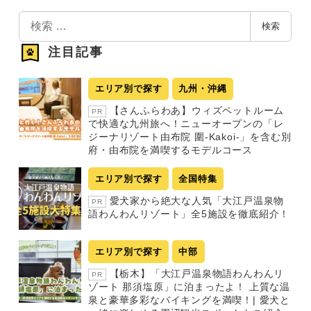
検
検索
索
注目記事
エリア別で探す
九州・沖縄
【さんふらわあ】ウィズペットルーム
PR
で快適な九州旅へ！ニューオープンの「レ
ジーナリゾート由布院 圍-Kakoi-」を含む別
府・由布院を満喫するモデルコース
エリア別で探す
全国特集
愛犬家から絶大な人気「大江戸温泉物
PR
語わんわんリゾート」全5施設を徹底紹介！
エリア別で探す
中部
【栃木】「大江戸温泉物語わんわんリ
PR
ゾート 那須塩原」に泊まったよ！ 上質な温
泉と豪華多彩なバイキングを満喫！| 愛犬と