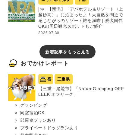
【新潟】「アパホテル＆リゾート〈上
PR
越妙高〉」に泊まったよ！大自然を間近で
感じながらのリゾート旅を満喫 | 愛犬同伴
OKの周辺観光スポットもご紹介
2026.07.30
新着記事をもっと見る
おでかけレポート
宿
三重県
【三重・尾鷲市】「NatureGlamping OFF
LEEK オフリーク」
グランピング
同室宿泊OK
部屋食プランあり
プライベートドッグランあり