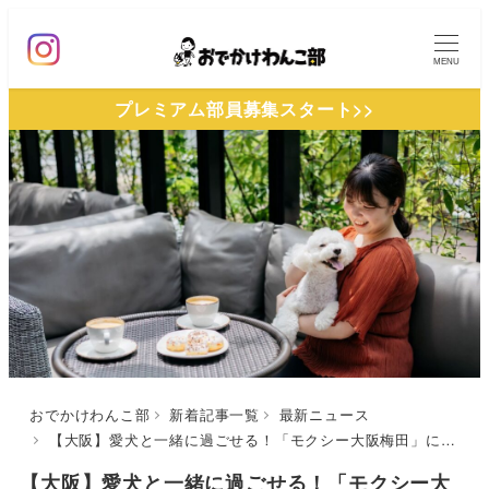
メ
イ
MENU
ン
プレミアム部員募集スタート>>
コ
ン
テ
ン
ツ
へ
移
動
おでかけわんこ部
新着記事一覧
最新ニュース
【大阪】愛犬と一緒に過ごせる！「モクシー大阪梅田」にワンちゃん同伴OKのテラス席が7月1日オープン
【大阪】愛犬と一緒に過ごせる！「モクシー大