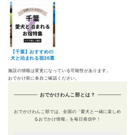
まれる人気の宿ラン
24隻＞北海道から沖
キング結果発表（4
縄までウィズペット
部門別）〜飼い主さ
ルーム・ペットルー
んからの推薦コメン
ムで愛犬と非日常の
トも〜
旅へ
【千葉】おすすめの
犬と泊まれる宿20選
（実際のおでかけレ
施設の情報は変更になっている可能性があります。
ポあり）露天風呂や
プライベートドッグ
おでかけ前に各自ご確認ください。
ラン付きなどを厳選
おでかけわんこ部とは？
おでかけわんこ部では、全国の「愛犬と一緒に楽しめ
るおでかけ情報」を毎日発信中！