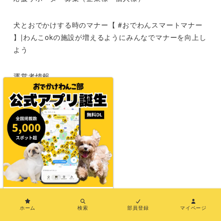
犬とおでかけする時のマナー【 #おでわんスマートマナー
】|わんこokの施設が増えるようにみんなでマナーを向上し
よう
運営者情報
お問い合わせ
メディア紹介
特定商取引法に基づく表示
利用規約
×
プライバシーポリシー
ホーム
検索
部員登録
マイページ