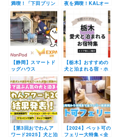
満喫！「下田プリン
夜を満喫！KALオー
スホテル」にシーカ
トガーデンで「サマ
ヤック＆ドッグマッ
ーナイトキャンプ」
サージ付きプランが
を7月1日より開催
登場！ワンちゃんと
過ごす贅沢ステイ
【静岡】スマートド
【栃木】おすすめの
ッグハウス
犬と泊まれる宿・ホ
「WanPod」が高速
テル・ヴィラ20選 |
道路初*となる
人気の那須や日光へ
「EXPASA足柄（下
愛犬と旅しよう♪
り）」に設置！最大
60分まで無料利用で
きる実証実験を開始
【第3回おでわんア
【2024】ペット可の
ワード2025】犬と泊
フェリー大特集＜全