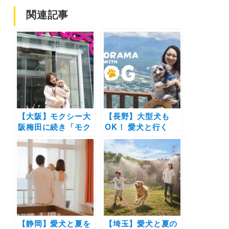
関連記事
【大阪】モクシー大
【長野】大型犬も
阪梅田に続き「モク
OK！ 愛犬と行く
シー大阪本町」もペ
「涼風の入笠花暦
ット同伴OKに！ 愛
2026」7/1〜8/16｜
犬とスタイリッシュ
ゴンドラで平均22℃
な都市型ステイを楽
の花の避暑地へ！ 富
しもう♪
士見パノラマリゾー
ト
【静岡】愛犬と夏を
【埼玉】愛犬と夏の