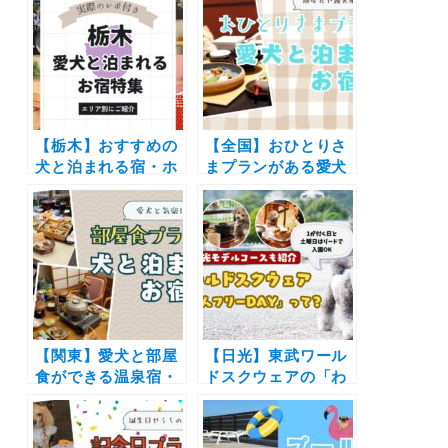
【栃木】おすすめの
【全国】おひとりさ
犬と泊まれる宿・ホ
まプランがある愛犬
テル・ヴィラ20選 |
同伴OKの宿10選！
人気の那須や日光へ
部屋食や客室露天風
愛犬と旅しよう♪
呂など一人旅歓迎の
施設を厳選（実際の
おでかけレポートあ
り）
【関東】愛犬と部屋
【日光】東武ワール
食ができる温泉宿・
ドスクウェアの「わ
ホテル10選！実際の
んちゃんフリー
おでかけレポ付き |
DAY」を愛犬と満喫
ペット用露天風呂付
してきたよ！ペット