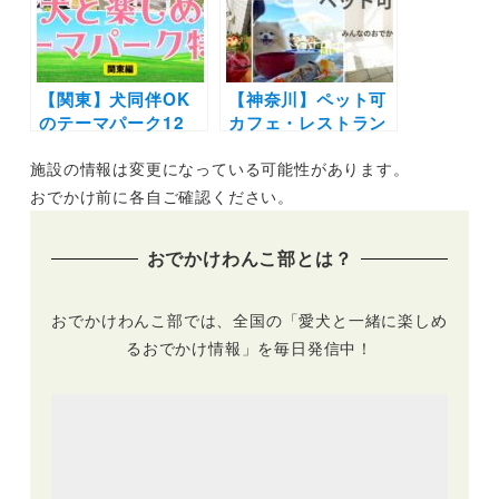
ート付き
を楽しもう♪
【関東】犬同伴OK
【神奈川】ペット可
のテーマパーク12
カフェ・レストラン
選！ドッグラン併設
30選 | 愛犬と一緒に
施設の情報は変更になっている可能性があります。
や愛犬もアトラクシ
中華街の食べ放題や
ョン乗車OKの施設
アフタヌーンティー
おでかけ前に各自ご確認ください。
をご紹介♪（実際の
を楽しもう♪
おでかけレポートあ
おでかけわんこ部とは？
り）
おでかけわんこ部では、全国の「愛犬と一緒に楽しめ
るおでかけ情報」を毎日発信中！