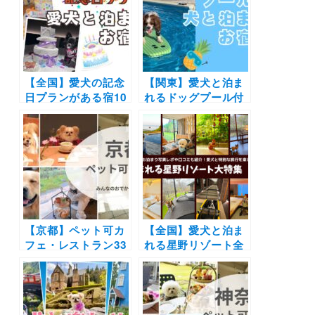
きやドッグラン付き
可の周辺観光施設も
などドッグフレンド
たっぷり紹介
リーな宿を厳選
【全国】愛犬の記念
【関東】愛犬と泊ま
日プランがある宿10
れるドッグプール付
選！お誕生日からう
きの宿10選！ドッグ
ちの子記念日までに
フレンドリーなリゾ
おすすめの施設をご
ートホテルやペンシ
紹介（実際のおでか
ョンをご紹介（おで
けレポートあり）
かけレポートあり）
【京都】ペット可カ
【全国】愛犬と泊ま
フェ・レストラン33
れる星野リゾート全
選！店内OKの和菓
42施設大特集！実際
子店やドッグラン付
のお泊まり写真レポ
きのカフェまとめ｜
や口コミも | 大切な
実際のおでかけレポ
ペットと特別な旅行