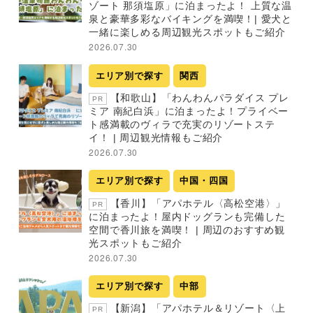
ゾート 那須塩原」に泊まったよ！ 上質な温
泉と豪華多彩なバイキングを満喫！| 愛犬と
一緒に楽しめる周辺観光スポットもご紹介
2026.07.30
エリア別で探す
関西
【和歌山】「わんわんパラダイス プレ
PR
ミア 南紀白浜」に泊まったよ！プライベー
ト感満載のヴィラで充実のリゾートステ
イ！ | 周辺観光情報もご紹介
2026.07.30
エリア別で探す
中国・四国
【香川】「アパホテル〈高松空港〉」
PR
に泊まったよ！屋内ドッグランも完備した
空間で香川旅を満喫！ | 周辺のおすすめ観
光スポットもご紹介
2026.07.30
エリア別で探す
中部
【新潟】「アパホテル＆リゾート〈上
PR