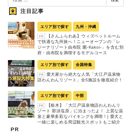
検索
索
注目記事
エリア別で探す
九州・沖縄
【さんふらわあ】ウィズペットルーム
PR
で快適な九州旅へ！ニューオープンの「レ
ジーナリゾート由布院 圍-Kakoi-」を含む別
府・由布院を満喫するモデルコース
エリア別で探す
全国特集
愛犬家から絶大な人気「大江戸温泉物
PR
語わんわんリゾート」全5施設を徹底紹介！
エリア別で探す
中部
【栃木】「大江戸温泉物語わんわんリ
PR
ゾート 那須塩原」に泊まったよ！ 上質な温
泉と豪華多彩なバイキングを満喫！| 愛犬と
一緒に楽しめる周辺観光スポットもご紹介
PR