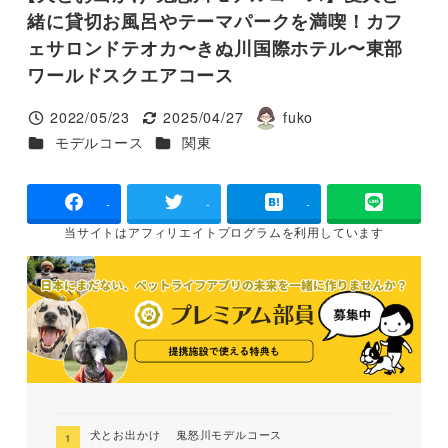
緒に貸切お風呂やテーマパークを満喫！カフ
ェサロンドテオカ〜きぬ川国際ホテル〜東部
ワールドスクエアコース
2022/05/23
2025/04/27
fuko
投稿日
更新日
著
カテゴリー
カテゴリー
モデルコース
関東
者
-
-
-
当サイトは
アフィリエイトプログラムを
利用しています
犬とお出かけ 鬼怒川モデルコース