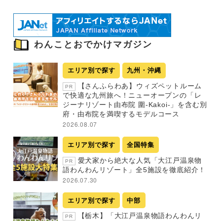
わんことおでかけマガジン
エリア別で探す
九州・沖縄
【さんふらわあ】ウィズペットルーム
PR
で快適な九州旅へ！ニューオープンの「レ
ジーナリゾート由布院 圍-Kakoi-」を含む別
府・由布院を満喫するモデルコース
2026.08.07
エリア別で探す
全国特集
愛犬家から絶大な人気「大江戸温泉物
PR
語わんわんリゾート」全5施設を徹底紹介！
2026.07.30
エリア別で探す
中部
【栃木】「大江戸温泉物語わんわんリ
PR