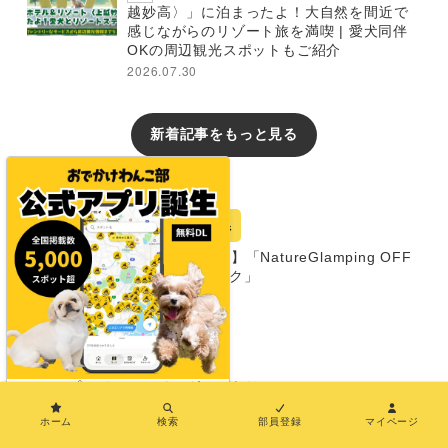
越妙高〉」に泊まったよ！大自然を間近で
感じながらのリゾート旅を満喫 | 愛犬同伴
OKの周辺観光スポットもご紹介
2026.07.30
新着記事をもっと見る
おでかけレポート
宿
三重県
【三重・尾鷲市】「NatureGlamping OFF
LEEK オフリーク」
グランピング
同室宿泊OK
部屋食プランあり
プライベートドッグランあり
×
超大型犬まで
ホーム
検索
部員登録
マイページ