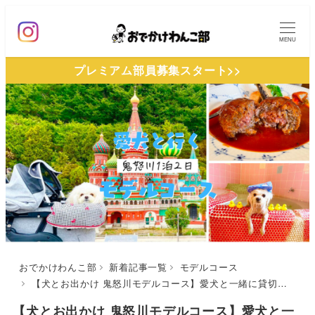
メ
イ
MENU
ン
プレミアム部員募集スタート>>
コ
ン
テ
ン
ツ
へ
移
動
おでかけわんこ部
新着記事一覧
モデルコース
【犬とお出かけ 鬼怒川モデルコース】愛犬と一緒に貸切お風呂やテーマパークを満喫！カフェサロンドテオカ〜きぬ川国際ホテル〜東部ワールドスクエアコース
【犬とお出かけ 鬼怒川モデルコース】愛犬と一