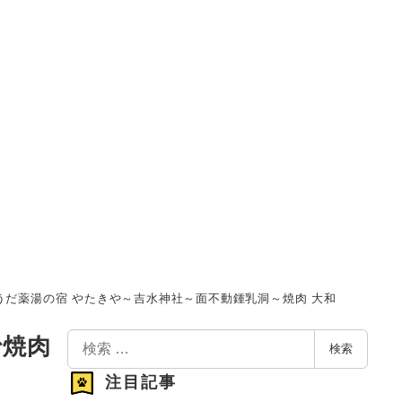
うだ薬湯の宿 やたきや～吉水神社～面不動鍾乳洞～焼肉 大和
検
で焼肉
検索
索
注目記事