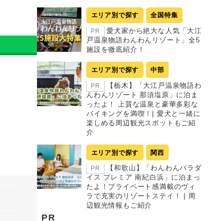
エリア別で探す
全国特集
愛犬家から絶大な人気「大江
PR
戸温泉物語わんわんリゾート」全5
施設を徹底紹介！
エリア別で探す
中部
【栃木】「大江戸温泉物語わ
PR
んわんリゾート 那須塩原」に泊ま
ったよ！ 上質な温泉と豪華多彩な
バイキングを満喫！| 愛犬と一緒に
楽しめる周辺観光スポットもご紹
介
エリア別で探す
関西
【和歌山】「わんわんパラダ
PR
イス プレミア 南紀白浜」に泊まっ
たよ！プライベート感満載のヴィ
ラで充実のリゾートステイ！ | 周
辺観光情報もご紹介
PR