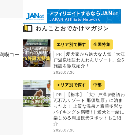
わんことおでかけマガジン
エリア別で探す
全国特集
満喫コー
愛犬家から絶大な人気「大江
PR
戸温泉物語わんわんリゾート」全5
施設を徹底紹介！
2026.07.30
エリア別で探す
中部
【栃木】「大江戸温泉物語わ
PR
んわんリゾート 那須塩原」に泊ま
ったよ！ 上質な温泉と豪華多彩な
バイキングを満喫！| 愛犬と一緒に
楽しめる周辺観光スポットもご紹
介
2026.07.30