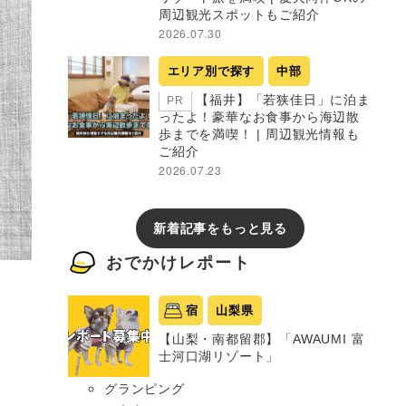
周辺観光スポットもご紹介
2026.07.30
エリア別で探す
中部
【福井】「若狭佳日」に泊ま
PR
ったよ！豪華なお食事から海辺散
歩までを満喫！ | 周辺観光情報も
ご紹介
2026.07.23
新着記事をもっと見る
おでかけレポート
宿
山梨県
【山梨・南都留郡】「AWAUMI 富
士河口湖リゾート」
グランピング