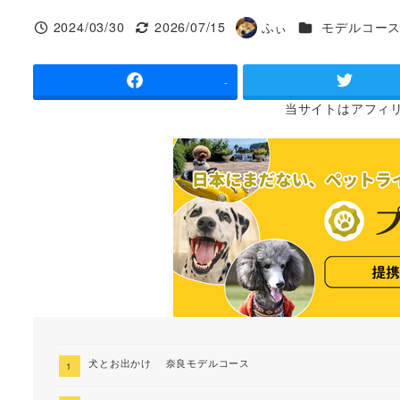
カテゴリー
2024/03/30
2026/07/15
ふぃ
モデルコー
投稿日
更新日
著
者
-
当サイトは
アフィ
犬とお出かけ 奈良モデルコース