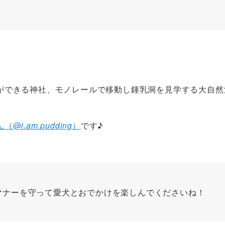
ができる神社、モノレールで移動し鍾乳洞を見学する大自然
ん（@
i.am.pudding
）
です♪
マナーを守って愛犬とおでかけを楽しんでくださいね！