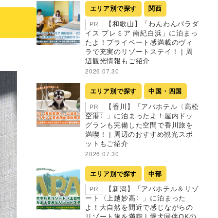
エリア別で探す
関西
【和歌山】「わんわんパラダ
PR
イス プレミア 南紀白浜」に泊まっ
たよ！プライベート感満載のヴィ
ラで充実のリゾートステイ！ | 周
辺観光情報もご紹介
2026.07.30
エリア別で探す
中国・四国
【香川】「アパホテル〈高松
PR
空港〉」に泊まったよ！屋内ドッ
グランも完備した空間で香川旅を
満喫！ | 周辺のおすすめ観光スポ
ットもご紹介
2026.07.30
エリア別で探す
中部
【新潟】「アパホテル＆リゾ
PR
ート〈上越妙高〉」に泊まった
よ！大自然を間近で感じながらの
リゾート旅を満喫 | 愛犬同伴OKの