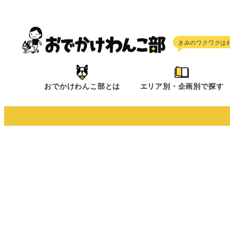
メ
イ
ン
コ
ン
テ
おでかけわんこ部とは
エリア別・企画別で探す
ン
ツ
へ
移
動