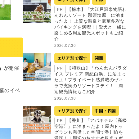
【栃木】「大江戸温泉物語わ
PR
んわんリゾート 那須塩原」に泊ま
ったよ！ 上質な温泉と豪華多彩な
バイキングを満喫！| 愛犬と一緒に
楽しめる周辺観光スポットもご紹
介
2026.07.30
エリア別で探す
関西
」
が開催
【和歌山】「わんわんパラダ
PR
イス プレミア 南紀白浜」に泊まっ
たよ！プライベート感満載のヴィ
ラで充実のリゾートステイ！ | 周
催のイベ
辺観光情報もご紹介
2026.07.30
エリア別で探す
中国・四国
【香川】「アパホテル〈高松
PR
空港〉」に泊まったよ！屋内ドッ
グランも完備した空間で香川旅を
満喫！ | 周辺のおすすめ観光スポ