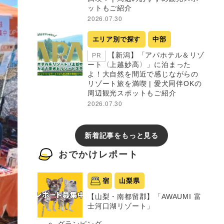
ットもご紹介
2026.07.30
エリア別で探す
中部
【新潟】「アパホテル＆リゾ
PR
ート〈上越妙高〉」に泊まった
よ！大自然を間近で感じながらの
リゾート旅を満喫 | 愛犬同伴OKの
周辺観光スポットもご紹介
2026.07.30
新着記事をもっと見る
おでかけレポート
宿
山梨県
【山梨・南都留郡】「AWAUMI 富
士河口湖リゾート」
グランピング