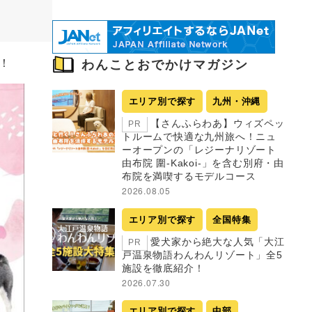
！
わんことおでかけマガジン
エリア別で探す
九州・沖縄
【さんふらわあ】ウィズペッ
PR
トルームで快適な九州旅へ！ニュ
ーオープンの「レジーナリゾート
由布院 圍-Kakoi-」を含む別府・由
布院を満喫するモデルコース
2026.08.05
エリア別で探す
全国特集
愛犬家から絶大な人気「大江
PR
戸温泉物語わんわんリゾート」全5
施設を徹底紹介！
2026.07.30
エリア別で探す
中部