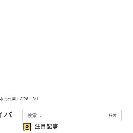
公園）2/28～3/1
検
ィバ
検索
索
注目記事