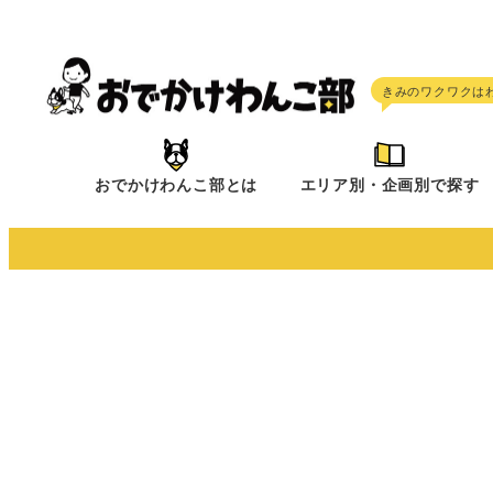
メ
イ
ン
コ
ン
テ
おでかけわんこ部とは
エリア別・企画別で探す
ン
ツ
へ
移
動