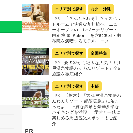
エリア別で探す
九州・沖縄
【さんふらわあ】ウィズペッ
PR
トルームで快適な九州旅へ！ニュ
ーオープンの「レジーナリゾート
由布院 圍-Kakoi-」を含む別府・由
布院を満喫するモデルコース
エリア別で探す
全国特集
愛犬家から絶大な人気「大江
PR
戸温泉物語わんわんリゾート」全5
施設を徹底紹介！
エリア別で探す
中部
【栃木】「大江戸温泉物語わ
PR
んわんリゾート 那須塩原」に泊ま
ったよ！ 上質な温泉と豪華多彩な
バイキングを満喫！| 愛犬と一緒に
楽しめる周辺観光スポットもご紹
介
PR