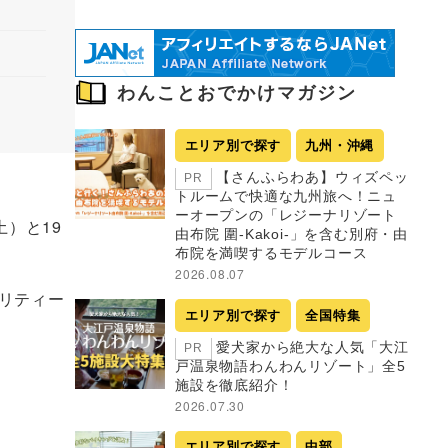
わんことおでかけマガジン
エリア別で探す
九州・沖縄
【さんふらわあ】ウィズペッ
PR
トルームで快適な九州旅へ！ニュ
ーオープンの「レジーナリゾート
）と19
由布院 圍-Kakoi-」を含む別府・由
布院を満喫するモデルコース
2026.08.07
リティー
エリア別で探す
全国特集
愛犬家から絶大な人気「大江
PR
戸温泉物語わんわんリゾート」全5
施設を徹底紹介！
2026.07.30
エリア別で探す
中部