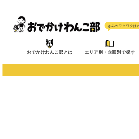
メ
イ
ン
コ
ン
テ
おでかけわんこ部とは
エリア別・企画別で探す
ン
ツ
へ
移
動