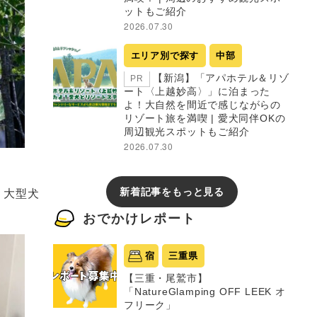
ットもご紹介
2026.07.30
エリア別で探す
中部
【新潟】「アパホテル＆リゾ
PR
ート〈上越妙高〉」に泊まった
よ！大自然を間近で感じながらの
リゾート旅を満喫 | 愛犬同伴OKの
周辺観光スポットもご紹介
2026.07.30
。大型犬
新着記事をもっと見る
おでかけレポート
宿
三重県
【三重・尾鷲市】
「NatureGlamping OFF LEEK オ
フリーク」