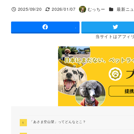
カテゴリー
2025/09/20
2026/01/07
むっちー
最新ニ
投稿日
更新日
著
者
-
当サイトは
アフィ
「あさま空山望」ってどんなとこ？