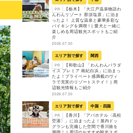
【栃木】「大江戸温泉物語わ
PR
んわんリゾート 那須塩原」に泊ま
ったよ！ 上質な温泉と豪華多彩な
バイキングを満喫！| 愛犬と一緒に
楽しめる周辺観光スポットもご紹
介
2026.07.30
エリア別で探す
関西
【和歌山】「わんわんパラダ
PR
イス プレミア 南紀白浜」に泊まっ
たよ！プライベート感満載のヴィ
ラで充実のリゾートステイ！ | 周
辺観光情報もご紹介
2026.07.30
エリア別で探す
中国・四国
【香川】「アパホテル〈高松
PR
空港〉」に泊まったよ！屋内ドッ
グランも完備した空間で香川旅を
満喫！ | 周辺のおすすめ観光スポ