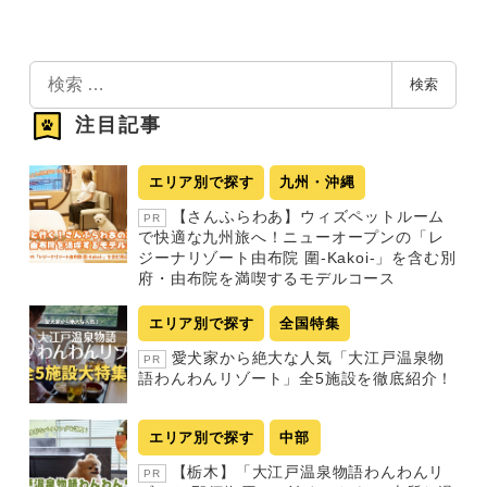
検
検索
索
注目記事
エリア別で探す
九州・沖縄
【さんふらわあ】ウィズペットルーム
PR
で快適な九州旅へ！ニューオープンの「レ
ジーナリゾート由布院 圍-Kakoi-」を含む別
府・由布院を満喫するモデルコース
エリア別で探す
全国特集
愛犬家から絶大な人気「大江戸温泉物
PR
語わんわんリゾート」全5施設を徹底紹介！
エリア別で探す
中部
【栃木】「大江戸温泉物語わんわんリ
PR