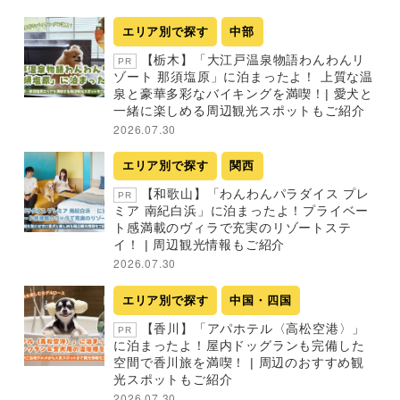
エリア別で探す
中部
【栃木】「大江戸温泉物語わんわんリ
PR
ゾート 那須塩原」に泊まったよ！ 上質な温
泉と豪華多彩なバイキングを満喫！| 愛犬と
一緒に楽しめる周辺観光スポットもご紹介
2026.07.30
エリア別で探す
関西
【和歌山】「わんわんパラダイス プレ
PR
ミア 南紀白浜」に泊まったよ！プライベー
ト感満載のヴィラで充実のリゾートステ
イ！ | 周辺観光情報もご紹介
2026.07.30
エリア別で探す
中国・四国
【香川】「アパホテル〈高松空港〉」
PR
に泊まったよ！屋内ドッグランも完備した
空間で香川旅を満喫！ | 周辺のおすすめ観
光スポットもご紹介
2026.07.30