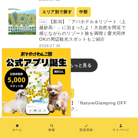
エリア別で探す
中部
【新潟】「アパホテル＆リゾート〈上
PR
越妙高〉」に泊まったよ！大自然を間近で
感じながらのリゾート旅を満喫 | 愛犬同伴
OKの周辺観光スポットもご紹介
2026.07.30
新着記事をもっと見る
おでかけレポート
宿
三重県
【三重・尾鷲市】「NatureGlamping OFF
LEEK オフリーク」
グランピング
×
同室宿泊OK
ホーム
検索
部員登録
マイページ
部屋食プランあり