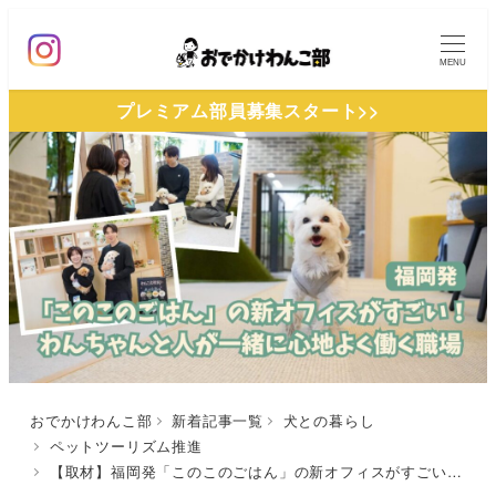
メ
イ
MENU
ン
プレミアム部員募集スタート>>
コ
ン
テ
ン
ツ
へ
移
動
おでかけわんこ部
新着記事一覧
犬との暮らし
ペットツーリズム推進
【取材】福岡発「このこのごはん」の新オフィスがすごい！わんちゃんと人が一緒に心地よく働くペットフレンドリー職場を大公開