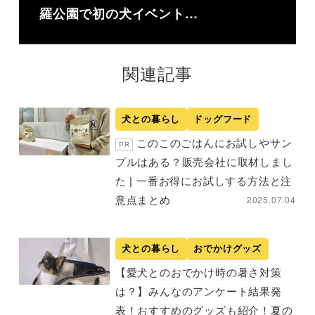
羅公園で初の犬イベント…
関連記事
犬との暮らし
ドッグフード
このこのごはんにお試しやサン
PR
プルはある？販売会社に取材しまし
た | 一番お得にお試しする方法と注
2025.07.04
意点まとめ
犬との暮らし
おでかけグッズ
【愛犬とのおでかけ時の暑さ対策
は？】みんなのアンケート結果発
表！おすすめのグッズも紹介！夏の