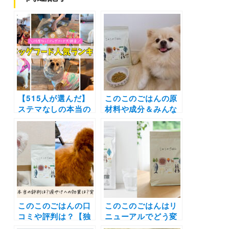
【515人が選んだ】
このこのごはんの原
ステマなしの本当の
材料や成分＆みんな
ドッグフード人気ラ
の口コミまとめて紹
ンキング＜9部門＞ |
介！ 涙やけ・体臭・
愛犬の気になる悩み
毛並みの悩みをもつ
ケアで飼い主さんの
飼い主さんに評判の
満足度が本当に高い
人気国産ドッグフー
のはこれ！
ドを調べてみたよ
このこのごはんの口
このこのごはんはリ
コミや評判は？【独
ニューアルでどう変
自アンケート実施】
わった？値段や原材