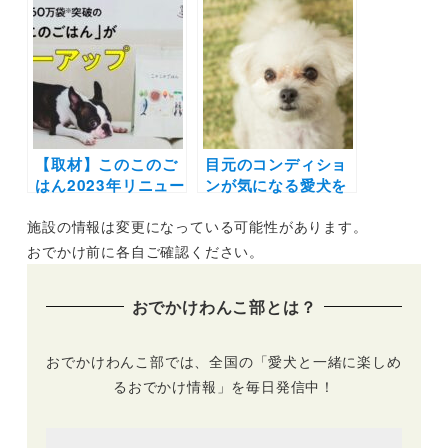
涙やけなど目元が気
料や栄養成分・パワ
になる愛犬の健康維
ーアップのポイント
持に。悪評はほん
は？実際に愛犬に与
と？ 開発会社へ独占
えてみました
取材しました！
【取材】このこのご
目元のコンディショ
はん2023年リニュー
ンが気になる愛犬を
アルでどう変わっ
内側からサポートす
施設の情報は変更になっている可能性があります。
た？価格やカロリー
るドッグフードの選
は？取材で感じた5
び方 | アンケート満
おでかけ前に各自ご確認ください。
周年に込められた想
足度人気No. 1はこ
い
のこのごはん
おでかけわんこ部とは？
おでかけわんこ部では、全国の「愛犬と一緒に楽しめ
るおでかけ情報」を毎日発信中！