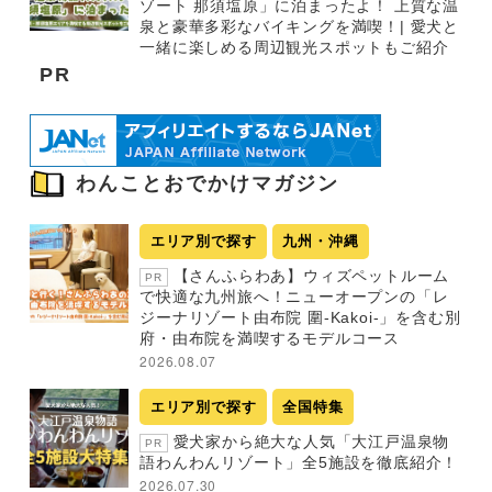
ゾート 那須塩原」に泊まったよ！ 上質な温
泉と豪華多彩なバイキングを満喫！| 愛犬と
一緒に楽しめる周辺観光スポットもご紹介
PR
わんことおでかけマガジン
エリア別で探す
九州・沖縄
【さんふらわあ】ウィズペットルーム
PR
で快適な九州旅へ！ニューオープンの「レ
ジーナリゾート由布院 圍-Kakoi-」を含む別
府・由布院を満喫するモデルコース
2026.08.07
エリア別で探す
全国特集
愛犬家から絶大な人気「大江戸温泉物
PR
語わんわんリゾート」全5施設を徹底紹介！
2026.07.30