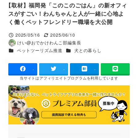
【取材】福岡発「このこのごはん」の新オフィ
スがすごい！わんちゃんと人が一緒に心地よ
く働くペットフレンドリー職場を大公開
2025/05/16
2025/06/10
投稿日
更新日
けい@おでかけわんこ部編集長
著
カテゴリー
カテゴリー
ペットツーリズム推進
犬との暮らし
者
-
-
-
当サイトは
アフィリエイトプログラムを
利用しています