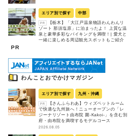
エリア別で探す
中部
【栃木】「大江戸温泉物語わんわんリ
PR
ゾート 那須塩原」に泊まったよ！ 上質な温
泉と豪華多彩なバイキングを満喫！| 愛犬と
一緒に楽しめる周辺観光スポットもご紹介
PR
わんことおでかけマガジン
エリア別で探す
九州・沖縄
【さんふらわあ】ウィズペットルーム
PR
で快適な九州旅へ！ニューオープンの「レ
ジーナリゾート由布院 圍-Kakoi-」を含む別
府・由布院を満喫するモデルコース
2026.08.05