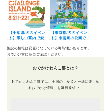
き | 豪華なペットア
メニティ、愛犬用メ
ニューやわんちゃん
リフレ付きプラン
も！
【千葉県/犬のイベン
【東京都/犬のイベン
ト】涼しい室内で愛
ト】未開園の公園で
犬オリジナルグッズ
愛犬と一緒に楽しめ
施設の情報は変更になっている可能性があります。
のオーダーや犬服ハ
る！野外音楽フェス
ンドメイドのワーク
「トーキョー・アイ
おでかけ前に各自ご確認ください。
ショップ企画も！
ランド(TOKYO
「ドギーズチャレン
ISLAND)」（海の森
おでかけわんこ部とは？
ジアイランド」（千
公園）ペットランド
葉県 ドギーズアイラ
や同伴OKエリアを
ンド）
豊富に用意
おでかけわんこ部では、全国の「愛犬と一緒に楽しめ
るおでかけ情報」を毎日発信中！