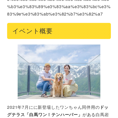
%b3%e3%83%89%e3%83%aa%e3%83%bc%e3%
83%9e%e3%83%ab%e3%82%b7%e3%82%a7
イベント概要
2021年7月にに新登場したワンちゃん同伴用の
ドッ
グテラス「白馬ワン！テンハーバー」
がある白馬岩