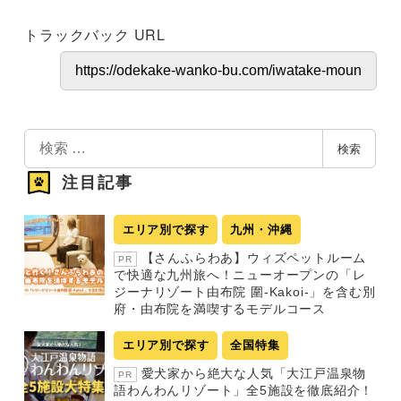
トラックバック URL
検
検索
索
注目記事
エリア別で探す
九州・沖縄
【さんふらわあ】ウィズペットルーム
PR
で快適な九州旅へ！ニューオープンの「レ
ジーナリゾート由布院 圍-Kakoi-」を含む別
府・由布院を満喫するモデルコース
エリア別で探す
全国特集
愛犬家から絶大な人気「大江戸温泉物
PR
語わんわんリゾート」全5施設を徹底紹介！