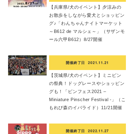
【兵庫県/犬のイベント】夕涼みの
お散歩をしながら愛犬とショッピン
グ♪「わんちゃんナイトマーケット
～B612 de マルシェ～」（サザンモ
ール六甲B612）8/27開催
開催終了日
2021.11.21
【茨城県/犬のイベント】ミニピン
の祭典！ドッグレースやショッピン
グも！「ピンフェス2021 –
Miniature Pinscher Festival -」（こ
もれび森のイバライド）11/21開催
開催終了日
2022.11.27