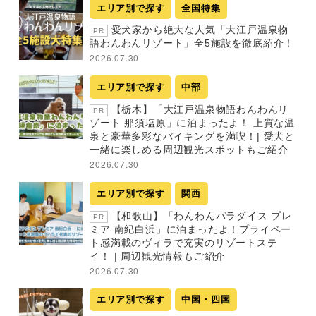
エリア別で探す
全国特集
愛犬家から絶大な人気「大江戸温泉物
PR
語わんわんリゾート」全5施設を徹底紹介！
2026.07.30
エリア別で探す
中部
【栃木】「大江戸温泉物語わんわんリ
PR
ゾート 那須塩原」に泊まったよ！ 上質な温
泉と豪華多彩なバイキングを満喫！| 愛犬と
一緒に楽しめる周辺観光スポットもご紹介
2026.07.30
エリア別で探す
関西
【和歌山】「わんわんパラダイス プレ
PR
ミア 南紀白浜」に泊まったよ！プライベー
ト感満載のヴィラで充実のリゾートステ
イ！ | 周辺観光情報もご紹介
2026.07.30
エリア別で探す
中国・四国