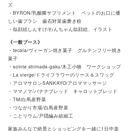
ズ
・BYRON/乳酸菌サプリメント ペットのお口に優
しい歯ブラシ 歯石対策歯磨き粉
・似顔絵しんすけ/わんちゃん似顔絵、イラスト
《一般ブース》
・tecala/ヴィーガン焼き菓子 グルテンフリー焼き
菓子
・solnte shimada-gaku/木工小物 ワークショップ
・La vierge/ドライフラワーのリース＆スワッグ
・アロマサロンSANKAYO/アロママッサージ
・ママノマ/バナナブレッド キャロットブレッド
・TM/白馬産野菜
・つながり市場/白馬産野菜
・ことリウム/戸隠編み組細工
家族みんなで絶景とショッピングを一緒に1日中楽