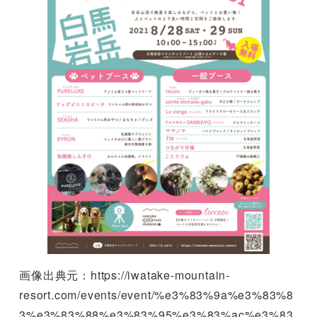
画像出典元：https://iwatake-mountain-
resort.com/events/event/%e3%83%9a%e3%83%8
3%e3%83%88%e3%83%95%e3%83%ac%e3%83