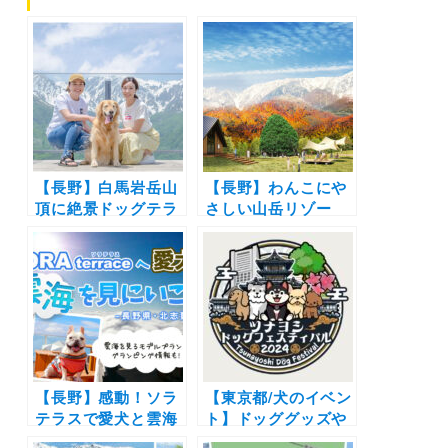
【長野】白馬岩岳山
【長野】わんこにや
頂に絶景ドッグテラ
さしい山岳リゾー
ス「白馬ワン！テン
ト・白馬岩岳に新展
ハーバー」誕生！ド
望エリア「白馬ヒト
ッグラン＆カフェで
トキノモリ」誕生！
わんこ用メニューも
愛犬同乗OKゴンド
【2021年7月17日オ
ラリフト＆人気のカ
ープン】
フェ出店も！（2021
年10月下旬開業）
【長野】感動！ソラ
【東京都/犬のイベン
テラスで愛犬と雲海
ト】ドッググッズや
を見るモデルプラン
体験ブースも「ツナ