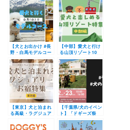
♪涼しいドッグラン
ヨシドッグフェステ
やカフェにグランピ
ィバル」（中野四季
ングも！大型犬OK
の森公園）5/3-5/5
の避暑地のおでかけ
スポット紹介
【犬とお出かけ #長
【中部】愛犬と行け
野・白馬モデルコー
る山頂リゾート10
ス】温泉付きドッグ
選！ドッグラン併設
フレンドリールーム
からペットもカフェ
に宿泊や絶景のお蕎
OKスポットまでを
麦ランチも♪白馬マ
厳選（おでかけレポ
ウンテンハーバー〜
ートあり）
手打蕎麦 和味亭〜コ
ートヤード・バイ・
マリオット 白馬コー
ス
【東京】犬と泊まれ
【千葉県/犬のイベン
る高級・ラグジュア
ト】「ドギーズ祭
リーホテル7選！実
り」（小谷流の里 ド
際のおでかけ写真付
ギーズアイランド）