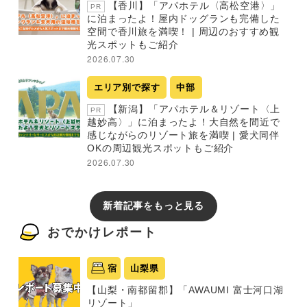
【香川】「アパホテル〈高松空港〉」
PR
に泊まったよ！屋内ドッグランも完備した
空間で香川旅を満喫！ | 周辺のおすすめ観
光スポットもご紹介
2026.07.30
エリア別で探す
中部
【新潟】「アパホテル＆リゾート〈上
PR
越妙高〉」に泊まったよ！大自然を間近で
感じながらのリゾート旅を満喫 | 愛犬同伴
OKの周辺観光スポットもご紹介
2026.07.30
新着記事をもっと見る
おでかけレポート
宿
山梨県
【山梨・南都留郡】「AWAUMI 富士河口湖
リゾート」