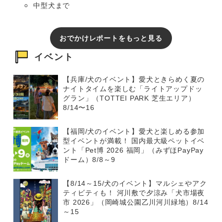
中型犬まで
おでかけレポートをもっと見る
イベント
【兵庫/犬のイベント】愛犬ときらめく夏の
ナイトタイムを楽しむ「ライトアップドッ
グラン」（TOTTEI PARK 芝生エリア）
8/14〜16
【福岡/犬のイベント】愛犬と楽しめる参加
型イベントが満載！ 国内最大級ペットイベ
ント「Pet博 2026 福岡」（みずほPayPay
ドーム）8/8～9
【8/14～15/犬のイベント】マルシェやアク
ティビティも！ 河川敷で夕涼み「犬市場夜
市 2026」（岡崎城公園乙川河川緑地）8/14
～15