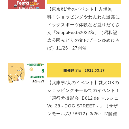
【東京都/犬のイベント】入場無
料！ショッピングやわんわん迷路に
ドッグスポーツ体験など盛りだくさ
ん「SippoFesta2022秋」（昭和記
念公園みどりの文化ゾーンゆめひろ
ば）11/26・27開催
開催終了日
2022.03.27
【兵庫県/犬のイベント】愛犬OKの
ショッピングモールでのイベント！
「飛行犬撮影会+B612 de マルシェ
Vol.38～DOG STREET～」（サザ
ンモール六甲B612）3/26・27開催