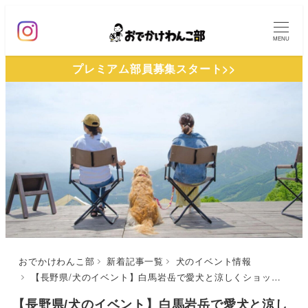
メ
イ
MENU
ン
プレミアム部員募集スタート>>
コ
ン
テ
ン
ツ
へ
移
動
おでかけわんこ部
新着記事一覧
犬のイベント情報
【長野県/犬のイベント】白馬岩岳で愛犬と涼しくショッピング＆絶景ドッグラン！「ペットフレンドリーマルシェ」（白馬岩岳マウンテンリゾート）8/28-8/29
【長野県/犬のイベント】白馬岩岳で愛犬と涼し