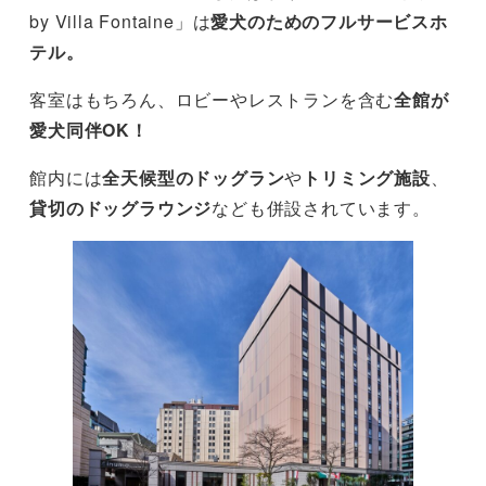
by Villa Fontaine」は
愛犬のためのフルサービスホ
テル。
客室はもちろん、ロビーやレストランを含む
全館が
愛犬同伴OK！
館内には
全天候型のドッグラン
や
トリミング施設
、
貸切のドッグラウンジ
なども併設されています。