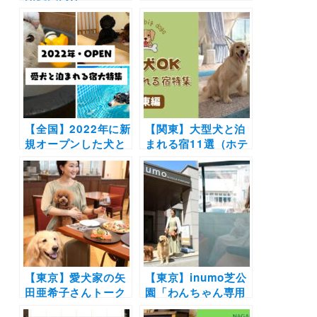
「inumo芝公園 by
TRANSPORT」より
Villa Fontaine」開
期間限定の
業 | わんこ用メニュ
「WANWANじゃナ
ーのあるレストラン
イト」の運行がスタ
やドッグランも併設
ート！大型犬も乗車
のホテル
OK！
【全国】2022年に新
【関東】大型犬と泊
規オープンした犬と
まれる宿11選（ホテ
泊まれる宿・ホテ
ル・旅館・グランピ
ル・グランピング・
ング別）実際のおで
ヴィラ大特集！わん
かけ写真レポ付き！
こ用お風呂やドッグ
ラン併設のドッグフ
レンドリー施設を紹
介
【東京】愛犬家の矢
【東京】inumo芝公
田亜希子さんトーク
園「わんちゃん専用
ショー付き特別プラ
バスで行くお花見ツ