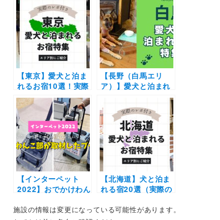
ン予約開始！
アー」開催〜新倉山
「inumo芝公園」開
浅間公園・忍野八海
業1周年記念｜5月12
散策＆桜まつりを楽
日（金）開催
しもう〜
【東京】愛犬と泊ま
【長野（白馬エリ
れるお宿10選！実際
ア）】愛犬と泊まれ
のおでかけレポート
る宿11選！温泉付き
あり | 高級ホテルや
のリゾートホテルか
大型犬・多頭OKの
らペットフレンドリ
宿も
ーなペンションまで
を厳選（実際のおで
かけレポートあり）
【インターペット
【北海道】犬と泊ま
2022】おでかけわん
れる宿20選（実際の
こ部が取材したブー
おでかけレポあり）|
施設の情報は変更になっている可能性があります。
ス9選！｜おすすめ
コテージやリゾート
したいグッズや新オ
ホテルなどエリア別