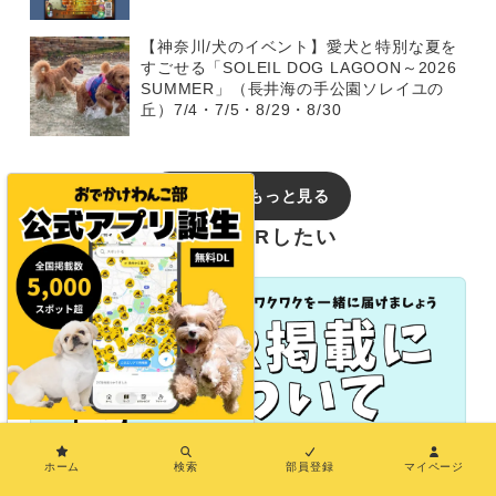
【神奈川/犬のイベント】愛犬と特別な夏を
すごせる「SOLEIL DOG LAGOON～2026
SUMMER」（長井海の手公園ソレイユの
丘）7/4・7/5・8/29・8/30
イベントをもっと見る
おでかけわんこ部でPRしたい
×
ホーム
検索
部員登録
マイページ