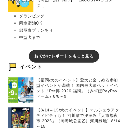
【岡山・瀬戸内市】「LACOSTA-ラコス
タ-」
グランピング
同室宿泊OK
部屋食プランあり
中型犬まで
おでかけレポートをもっと見る
イベント
【福岡/犬のイベント】愛犬と楽しめる参加
型イベントが満載！ 国内最大級ペットイベ
ント「Pet博 2026 福岡」（みずほPayPay
ドーム）8/8～9
【8/14～15/犬のイベント】マルシェやアク
ティビティも！ 河川敷で夕涼み「犬市場夜
市 2026」（岡崎城公園乙川河川緑地）8/14
～15