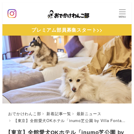
メ
イ
MENU
ン
プレミアム部員募集スタート>>
コ
ン
テ
ン
ツ
へ
移
動
おでかけわんこ部
新着記事一覧
最新ニュース
【東京】全館愛犬OKホテル「inumo芝公園 by Villa Fontaine」にて犬の日（11月1日）限定の「Wan11プラン」販売！毎月11日限定の「inumoDay」の特別プランも同時販売開始
【東京】全館愛犬OKホテル「inumo芝公園 by