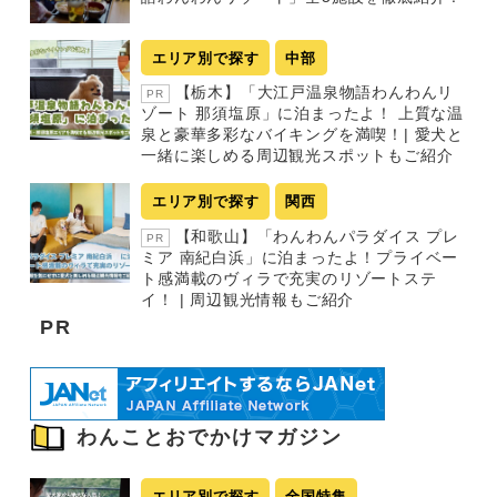
エリア別で探す
中部
【栃木】「大江戸温泉物語わんわんリ
PR
ゾート 那須塩原」に泊まったよ！ 上質な温
泉と豪華多彩なバイキングを満喫！| 愛犬と
一緒に楽しめる周辺観光スポットもご紹介
エリア別で探す
関西
【和歌山】「わんわんパラダイス プレ
PR
ミア 南紀白浜」に泊まったよ！プライベー
ト感満載のヴィラで充実のリゾートステ
イ！ | 周辺観光情報もご紹介
PR
わんことおでかけマガジン
エリア別で探す
全国特集