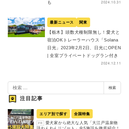
2024.10.31
も
最新ニュース
関東
【栃木】頭数犬種制限無し！愛犬と
宿泊OKトレーラーハウス「Solana
日光」2023年2月2日、日光にOPEN
| 全室プライベートドッグラン付き
2024.12.11
検
検索
索
注目記事
エリア別で探す
全国特集
愛犬家から絶大な人気「大江戸温泉物
PR
語わんわんリゾート」全5施設を徹底紹介！