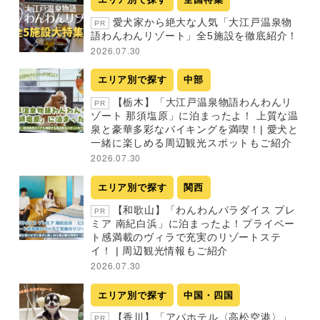
愛犬家から絶大な人気「大江戸温泉物
PR
語わんわんリゾート」全5施設を徹底紹介！
2026.07.30
エリア別で探す
中部
【栃木】「大江戸温泉物語わんわんリ
PR
ゾート 那須塩原」に泊まったよ！ 上質な温
泉と豪華多彩なバイキングを満喫！| 愛犬と
一緒に楽しめる周辺観光スポットもご紹介
2026.07.30
エリア別で探す
関西
【和歌山】「わんわんパラダイス プレ
PR
ミア 南紀白浜」に泊まったよ！プライベー
ト感満載のヴィラで充実のリゾートステ
イ！ | 周辺観光情報もご紹介
2026.07.30
エリア別で探す
中国・四国
【香川】「アパホテル〈高松空港〉」
PR