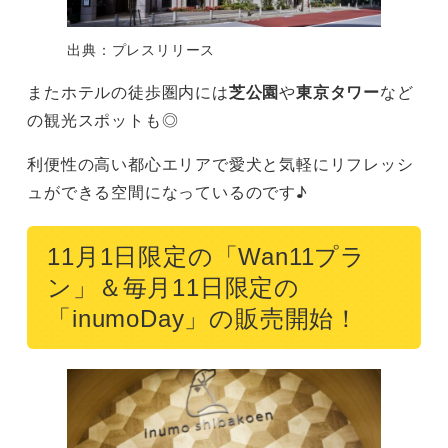
出典：プレスリリース
またホテルの徒歩圏内には
芝公園
や
東京タワー
など
の観光スポットも◎
利便性の高い都心エリアで愛犬と気軽にリフレッシ
ュができる空間になっているのです♪
11月1日限定の「Wan11プラ
ン」＆毎月11日限定の
「inumoDay」の販売開始！