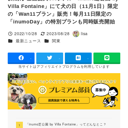
Villa Fontaine」にて犬の日（11月1日）限定
の「Wan11プラン」販売！毎月11日限定の
「inumoDay」の特別プランも同時販売開始
2022/10/28
2023/08/28
lisa
投稿日
更新日
著
カテゴリー
カテゴリー
最新ニュース
関東
者
-
-
-
当サイトは
アフィリエイトプログラムを
利用しています
「inumo芝公園 by Villa Fontaine」ってどんなとこ？