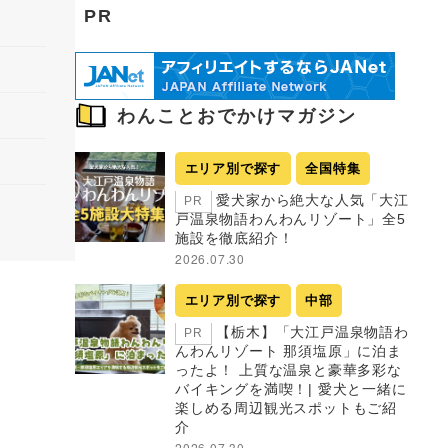
PR
わんことおでかけマガジン
エリア別で探す
全国特集
愛犬家から絶大な人気「大江
PR
戸温泉物語わんわんリゾート」全5
施設を徹底紹介！
2026.07.30
エリア別で探す
中部
【栃木】「大江戸温泉物語わ
PR
んわんリゾート 那須塩原」に泊ま
ったよ！ 上質な温泉と豪華多彩な
バイキングを満喫！| 愛犬と一緒に
楽しめる周辺観光スポットもご紹
介
2026.07.30