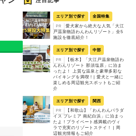
注目記事
エリア別で探す
全国特集
愛犬家から絶大な人気「大江
PR
戸温泉物語わんわんリゾート」全5
施設を徹底紹介！
エリア別で探す
中部
【栃木】「大江戸温泉物語わ
PR
んわんリゾート 那須塩原」に泊ま
ったよ！ 上質な温泉と豪華多彩な
バイキングを満喫！| 愛犬と一緒に
楽しめる周辺観光スポットもご紹
介
エリア別で探す
関西
【和歌山】「わんわんパラダ
PR
イス プレミア 南紀白浜」に泊まっ
たよ！プライベート感満載のヴィ
ラで充実のリゾートステイ！ | 周
辺観光情報もご紹介