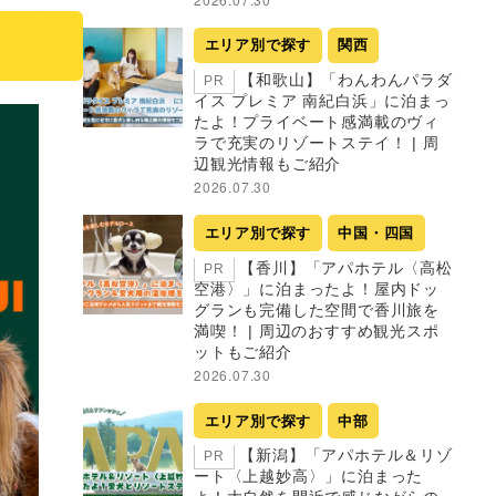
エリア別で探す
関西
【和歌山】「わんわんパラダ
PR
イス プレミア 南紀白浜」に泊まっ
たよ！プライベート感満載のヴィ
ラで充実のリゾートステイ！ | 周
辺観光情報もご紹介
2026.07.30
エリア別で探す
中国・四国
【香川】「アパホテル〈高松
PR
空港〉」に泊まったよ！屋内ドッ
グランも完備した空間で香川旅を
満喫！ | 周辺のおすすめ観光スポ
ットもご紹介
2026.07.30
エリア別で探す
中部
【新潟】「アパホテル＆リゾ
PR
ート〈上越妙高〉」に泊まった