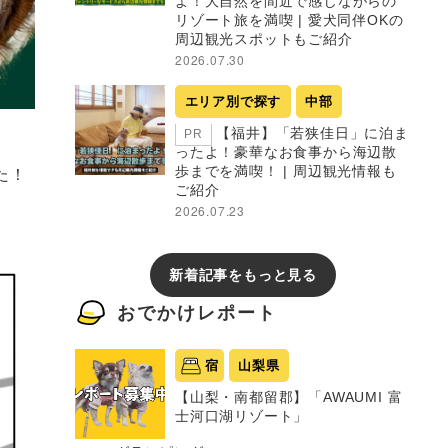
よ！大自然を間近で感じながらの
リゾート旅を満喫 | 愛犬同伴OKの
周辺観光スポットもご紹介
2026.07.30
エリア別で探す
中部
【福井】「若狭佳日」に泊ま
PR
ったよ！豪華なお食事から海辺散
た！
歩までを満喫！ | 周辺観光情報も
ご紹介
2026.07.23
新着記事をもっと見る
おでかけレポート
宿
山梨県
【山梨・南都留郡】「AWAUMI 富
士河口湖リゾート」