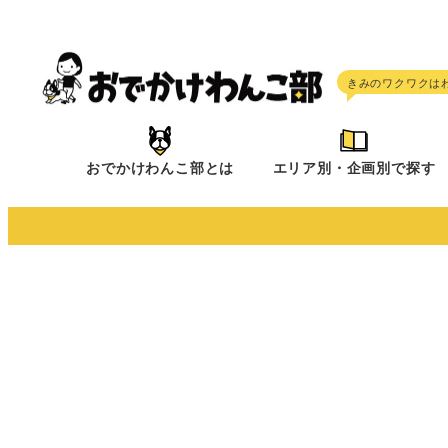
メ
イ
ン
コ
ン
テ
おでかけわんこ部とは
エリア別・企画別で探す
ン
ツ
へ
移
動