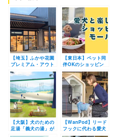
【埼玉】ふかや花園
【東日本】ペット同
プレミアム・アウト
伴OKのショッピン
レットに『PET
グモール12選！ドッ
PARADISE×上島珈
グラン併設や愛犬と
琲店』がグランドオ
食事を楽しめる施設
ープン｜愛犬と店内
も♪（おでかけレポ
飲食＆お買い物も一
ートあり）
緒に楽しめる！
【大阪】犬のための
【WanPod】リード
足湯「義犬の湯」が
フックに代わる愛犬
「りんくうプレミア
専用待機室が誕生！