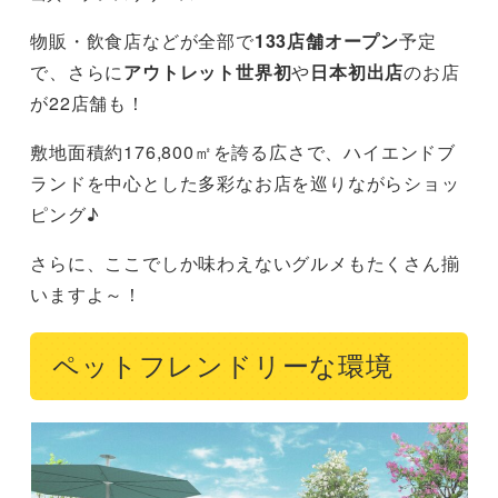
物販・飲食店などが全部で
133店舗オープン
予定
で、さらに
アウトレット世界初
や
日本初出店
のお店
が22店舗も！
敷地面積約176,800㎡を誇る広さで、ハイエンドブ
ランドを中心とした多彩なお店を巡りながらショッ
ピング♪
さらに、ここでしか味わえないグルメもたくさん揃
いますよ～！
ペットフレンドリーな環境