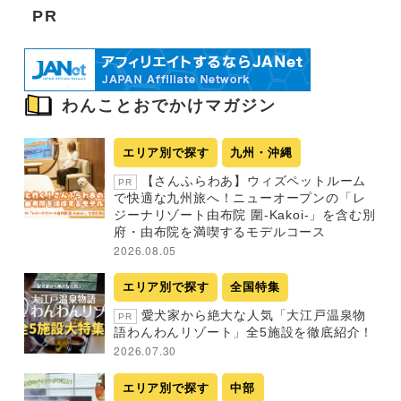
PR
わんことおでかけマガジン
エリア別で探す
九州・沖縄
【さんふらわあ】ウィズペットルーム
PR
で快適な九州旅へ！ニューオープンの「レ
ジーナリゾート由布院 圍-Kakoi-」を含む別
府・由布院を満喫するモデルコース
2026.08.05
エリア別で探す
全国特集
愛犬家から絶大な人気「大江戸温泉物
PR
語わんわんリゾート」全5施設を徹底紹介！
2026.07.30
エリア別で探す
中部