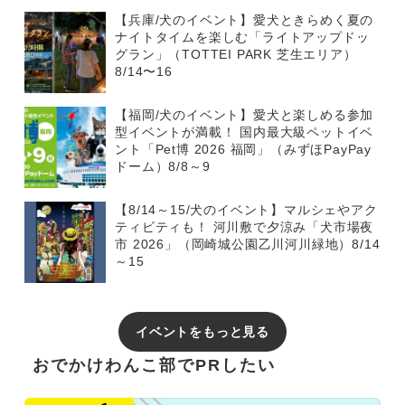
【兵庫/犬のイベント】愛犬ときらめく夏の
ナイトタイムを楽しむ「ライトアップドッ
グラン」（TOTTEI PARK 芝生エリア）
8/14〜16
【福岡/犬のイベント】愛犬と楽しめる参加
型イベントが満載！ 国内最大級ペットイベ
ント「Pet博 2026 福岡」（みずほPayPay
ドーム）8/8～9
【8/14～15/犬のイベント】マルシェやアク
ティビティも！ 河川敷で夕涼み「犬市場夜
市 2026」（岡崎城公園乙川河川緑地）8/14
～15
イベントをもっと見る
おでかけわんこ部でPRしたい