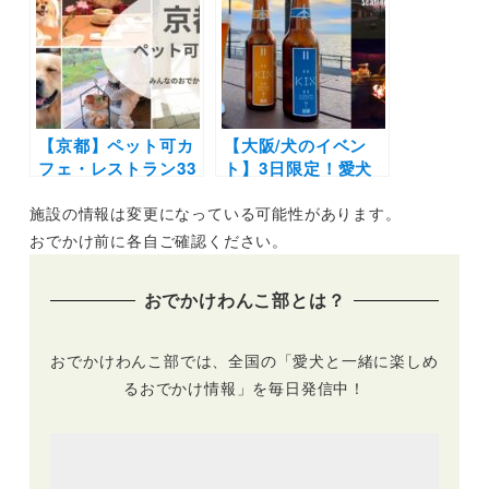
ソ天”バルーン出現
ミアム・アウトレッ
＆限定クーポンプレ
ト ドッグフェスティ
ゼントも（りんくう
バル」（御殿場プレ
プレミアム・アウト
ミアム・アウトレッ
レット）3/21開催
ト）10/28-29
【京都】ペット可カ
【大阪/犬のイベン
フェ・レストラン33
ト】3日限定！愛犬
選！店内OKの和菓
も一緒に楽しめるビ
施設の情報は変更になっている可能性があります。
子店やドッグラン付
アガーデンイベント
きのカフェまとめ｜
「Rinku Seaside
おでかけ前に各自ご確認ください。
実際のおでかけレポ
Beer Terrace」
ート付き
（りんくうプレミア
おでかけわんこ部とは？
ム・アウトレット）
9/16-9/18
おでかけわんこ部では、全国の「愛犬と一緒に楽しめ
るおでかけ情報」を毎日発信中！