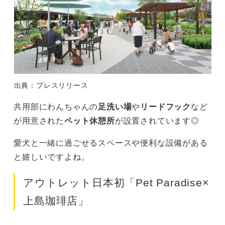
出典：プレスリリース
共用部にわんちゃんの
足洗い場
や
リードフック
など
が用意された
ペット休憩所
が設置されています◎
愛犬と一緒に過ごせるスペースや便利な設備がある
と嬉しいですよね。
アウトレット日本初「Pet Paradise×
上島珈琲店」