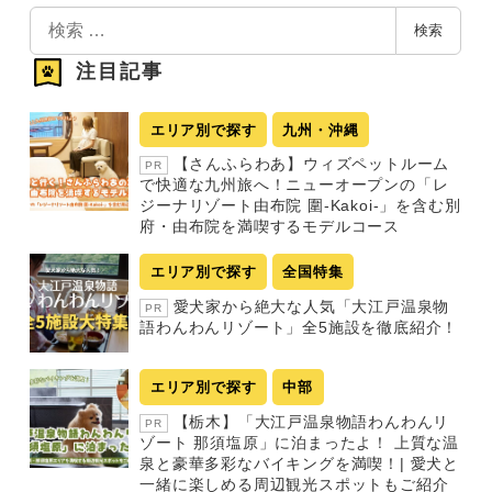
検
検索
索
注目記事
エリア別で探す
九州・沖縄
【さんふらわあ】ウィズペットルーム
PR
で快適な九州旅へ！ニューオープンの「レ
ジーナリゾート由布院 圍-Kakoi-」を含む別
府・由布院を満喫するモデルコース
エリア別で探す
全国特集
愛犬家から絶大な人気「大江戸温泉物
PR
語わんわんリゾート」全5施設を徹底紹介！
エリア別で探す
中部
【栃木】「大江戸温泉物語わんわんリ
PR
ゾート 那須塩原」に泊まったよ！ 上質な温
泉と豪華多彩なバイキングを満喫！| 愛犬と
一緒に楽しめる周辺観光スポットもご紹介