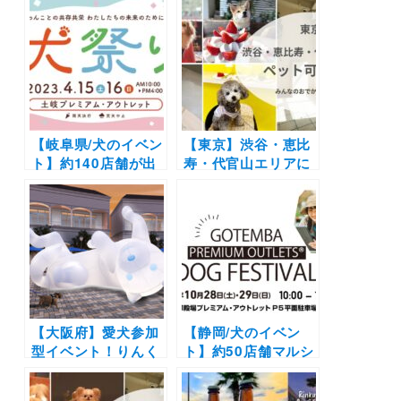
ム・アウトレット」
2024年3月20日より
内に期間限定オープ
5日間限定の実証実
ン！10/21〜22
験が「御殿場プレミ
アム・アウトレッ
ト」にて開催決定！
【岐阜県/犬のイベン
【東京】渋谷・恵比
ト】約140店舗が出
寿・代官山エリアに
店！ペットフレンド
あるペット可カフ
リーアウトレットに
ェ・レストラン19
て開催「犬祭り@土
選！実際のおでかけ
岐プレミアム・アウ
レポ付き
トレット2023」（土
岐プレミアム・アウ
トレット）4/15-
4/16
【大阪府】愛犬参加
【静岡/犬のイベン
型イベント！りんく
ト】約50店舗マルシ
うプレミアム・アウ
ェ&特設ドッグラン
トレットに巨大“ヘ
が登場「御殿場プレ