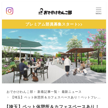
メ
イ
MENU
ン
プレミアム部員募集スタート>>
コ
ン
テ
ン
ツ
へ
移
動
おでかけわんこ部
新着記事一覧
最新ニュース
【埼玉】ペット休憩所＆カフェスペースあり！ペットフレンドリーな施設「ふかや花園プレミアム・アウトレット」が2022年10月20日オープン
【埼玉】ペット休憩所＆カフェスペースあり！