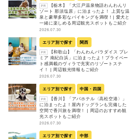
【栃木】「大江戸温泉物語わんわんリ
PR
ゾート 那須塩原」に泊まったよ！ 上質な温
泉と豪華多彩なバイキングを満喫！| 愛犬と
一緒に楽しめる周辺観光スポットもご紹介
2026.07.30
エリア別で探す
関西
【和歌山】「わんわんパラダイス プレ
PR
ミア 南紀白浜」に泊まったよ！プライベー
ト感満載のヴィラで充実のリゾートステ
イ！ | 周辺観光情報もご紹介
2026.07.30
エリア別で探す
中国・四国
【香川】「アパホテル〈高松空港〉」
PR
に泊まったよ！屋内ドッグランも完備した
空間で香川旅を満喫！ | 周辺のおすすめ観
光スポットもご紹介
2026.07.30
エリア別で探す
中部