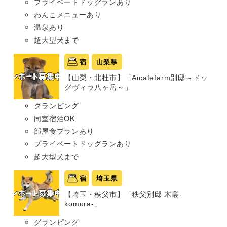
プライベートドッグランあり
わんこメニューあり
温泉あり
超大型犬まで
宿
山梨県
【山梨・北杜市】「Aicafefarm別邸～ドッ
グヴィラ八ヶ岳～」
グランピング
同室宿泊OK
部屋食プランあり
プライベートドッグランあり
超大型犬まで
宿
埼玉県
【埼玉・秩父市】「秩父別邸 木叢-
komura-」
グランピング