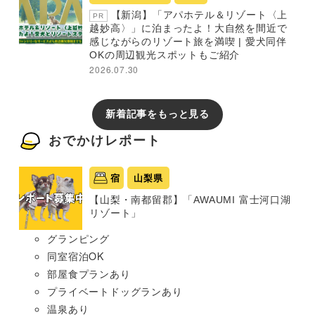
【新潟】「アパホテル＆リゾート〈上
PR
越妙高〉」に泊まったよ！大自然を間近で
感じながらのリゾート旅を満喫 | 愛犬同伴
OKの周辺観光スポットもご紹介
2026.07.30
新着記事をもっと見る
おでかけレポート
宿
山梨県
【山梨・南都留郡】「AWAUMI 富士河口湖
リゾート」
グランピング
同室宿泊OK
部屋食プランあり
プライベートドッグランあり
温泉あり