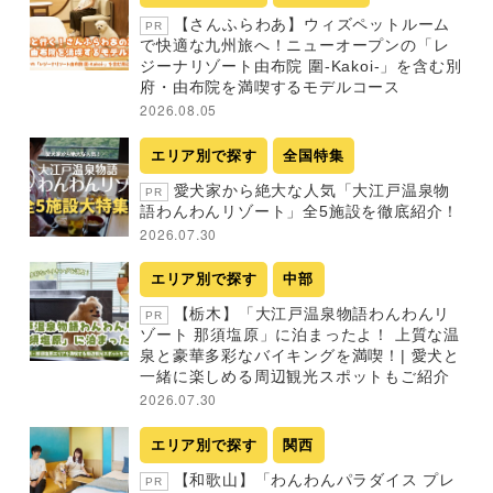
【さんふらわあ】ウィズペットルーム
PR
で快適な九州旅へ！ニューオープンの「レ
ジーナリゾート由布院 圍-Kakoi-」を含む別
府・由布院を満喫するモデルコース
2026.08.05
エリア別で探す
全国特集
愛犬家から絶大な人気「大江戸温泉物
PR
語わんわんリゾート」全5施設を徹底紹介！
2026.07.30
エリア別で探す
中部
【栃木】「大江戸温泉物語わんわんリ
PR
ゾート 那須塩原」に泊まったよ！ 上質な温
泉と豪華多彩なバイキングを満喫！| 愛犬と
一緒に楽しめる周辺観光スポットもご紹介
2026.07.30
エリア別で探す
関西
【和歌山】「わんわんパラダイス プレ
PR