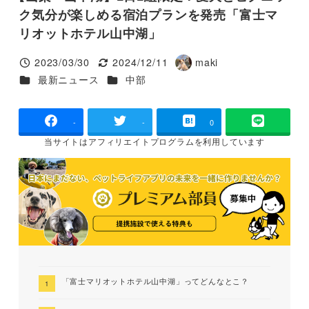
ク気分が楽しめる宿泊プランを発売「富士マ
リオットホテル山中湖」
2023/03/30
2024/12/11
maki
投稿日
更新日
著
カテゴリー
カテゴリー
最新ニュース
中部
者
-
-
0
当サイトは
アフィリエイトプログラムを
利用しています
「富士マリオットホテル山中湖」ってどんなとこ？