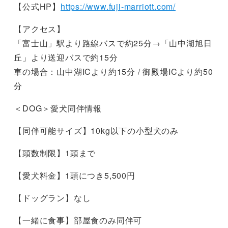
【公式HP】
https://www.fuji-marriott.com/
【アクセス】
「富士山」駅より路線バスで約25分→「山中湖旭日
丘」より送迎バスで約15分
車の場合：山中湖ICより約15分 / 御殿場ICより約50
分
＜DOG＞愛犬同伴情報
【同伴可能サイズ】10kg以下の小型犬のみ
【頭数制限】1頭まで
【愛犬料金】1頭につき5,500円
【ドッグラン】なし
【一緒に食事】部屋食のみ同伴可