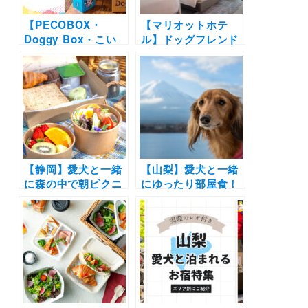
【PECOBOX・
【マリオットホテ
Doggy Box・こい
ル】ドッグフレンド
ぬすてっぷ比較】愛
リールーム1周年記
犬に毎月届くプレゼ
念！期間限定
ントボックス大特
「Autumn Stay
集！利用者アンケー
with Dog」プランが
トでわかったそれぞ
3ホテルに登場 | ロ
れのおすすめのポイ
ゴ入りお散歩グッズ
ントとは？
の特典も！愛犬と紅
葉を楽しもう♪
【静岡】愛犬と一緒
【山梨】愛犬と一緒
に森の中で朝ピクニ
にゆったり部屋食！
ックが楽しめる！
富士マリオットホテ
「伊豆マリオットホ
ル山中湖にドッグフ
テル修善寺」で新宿
レンドリールームが
泊プラン
誕生！（2021年9月
「HARUIRO
4日宿泊開始）
MORNING PICNIC
2022」開始！