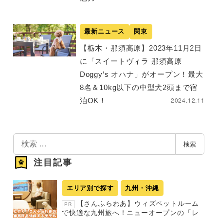
最新ニュース
関東
【栃木・那須高原】2023年11月2日
に「スイートヴィラ 那須高原
Doggy’s オハナ」がオープン！最大
8名＆10kg以下の中型犬2頭まで宿
2024.12.11
泊OK！
検
検索
索
注目記事
エリア別で探す
九州・沖縄
【さんふらわあ】ウィズペットルーム
PR
で快適な九州旅へ！ニューオープンの「レ