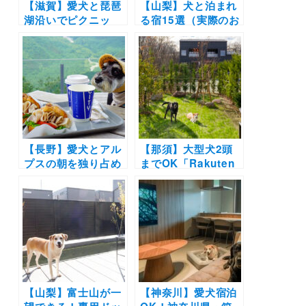
【滋賀】愛犬と琵琶
【山梨】犬と泊まれ
湖沿いでピクニッ
る宿15選（実際のお
ク！「琵琶湖マリオ
でかけレポあり）コ
ットホテル」からテ
テージや温泉などエ
イクアウト朝食付き
リア別に紹介
プラン登場！バスケ
ットの貸出＆愛犬用
鹿肉ジャーキーのプ
レゼントも！
【長野】愛犬とアル
【那須】大型犬2頭
プスの朝を独り占め
までOK「Rakuten
「コートヤード・バ
STAY VILLA 那須」
イ・マリオット白
新オープン！ペット
馬」山頂絶景テラス
フレンドリールーム
やドッグランを貸切
はプライベートドッ
できるプランが登
グラン付き！
場！夜は温泉付プレ
ミアルームで宿泊
♪（2021年9月18日
〜11月13日）
【山梨】富士山が一
【神奈川】愛犬宿泊