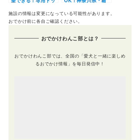
望できる！専用ドッ
OK！神奈川県・箱
グラン付きの一棟貸
根町に3施設目とな
施設の情報は変更になっている可能性があります。
し切り宿「Rakuten
る「Rakuten STAY
STAY 富士 河口湖
TERRACE 箱根小涌
おでかけ前に各自ご確認ください。
駅」が11月11日オー
谷」がグランドオー
プン！
プン
おでかけわんこ部とは？
おでかけわんこ部では、全国の「愛犬と一緒に楽しめ
るおでかけ情報」を毎日発信中！