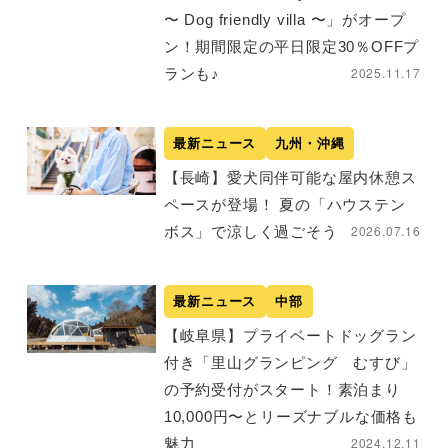
〜 Dog friendly villa 〜」がオープ
ン！期間限定の平日限定30％OFFプ
2025.11.17
ランも♪
最新ニュース
九州・沖縄
【長崎】愛犬同伴可能な屋内休憩ス
ペースが登場！ 夏の「ハウステン
2026.07.16
ボス」で涼しく過ごそう
最新ニュース
中部
【岐阜県】プライベートドッグラン
付き「里山グランピング むすび」
の予約受付がスタート！素泊まり
10,000円〜とリーズナブルな価格も
2024.12.11
魅力