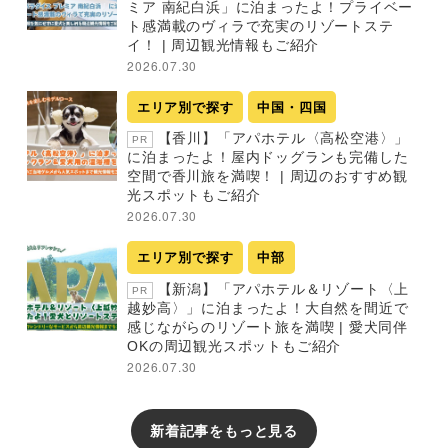
ミア 南紀白浜」に泊まったよ！プライベー
ト感満載のヴィラで充実のリゾートステ
イ！ | 周辺観光情報もご紹介
2026.07.30
エリア別で探す
中国・四国
【香川】「アパホテル〈高松空港〉」
PR
に泊まったよ！屋内ドッグランも完備した
空間で香川旅を満喫！ | 周辺のおすすめ観
光スポットもご紹介
2026.07.30
エリア別で探す
中部
【新潟】「アパホテル＆リゾート〈上
PR
越妙高〉」に泊まったよ！大自然を間近で
感じながらのリゾート旅を満喫 | 愛犬同伴
OKの周辺観光スポットもご紹介
2026.07.30
新着記事をもっと見る