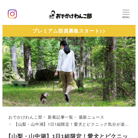
メ
イ
MENU
ン
プレミアム部員募集スタート>>
コ
ン
テ
ン
ツ
へ
移
動
おでかけわんこ部
新着記事一覧
最新ニュース
【山梨・山中湖】1日1組限定！愛犬とピクニック気分が楽しめる宿泊プランを発売「富士マリオットホテル山中湖」
【山梨・山中湖】1日1組限定！愛犬とピクニッ