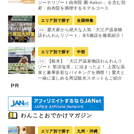
ジーナリゾート由布院 圍-Kakoi-」を含む別
府・由布院を満喫するモデルコース
エリア別で探す
全国特集
愛犬家から絶大な人気「大江戸温泉物
PR
語わんわんリゾート」全5施設を徹底紹介！
エリア別で探す
中部
【栃木】「大江戸温泉物語わんわんリ
PR
ゾート 那須塩原」に泊まったよ！ 上質な温
泉と豪華多彩なバイキングを満喫！| 愛犬と
一緒に楽しめる周辺観光スポットもご紹介
PR
わんことおでかけマガジン
エリア別で探す
九州・沖縄