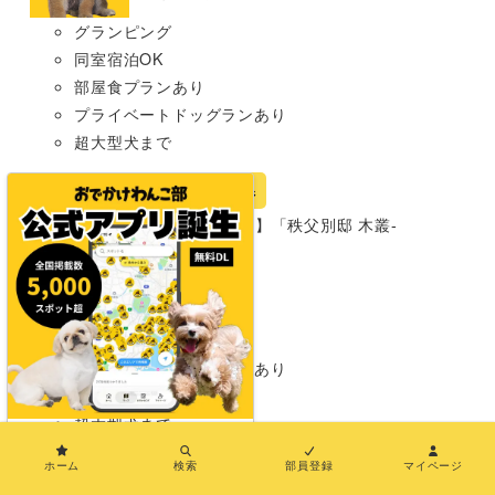
グランピング
同室宿泊OK
部屋食プランあり
プライベートドッグランあり
超大型犬まで
宿
埼玉県
【埼玉・秩父市】「秩父別邸 木叢-
komura-」
グランピング
同室宿泊OK
部屋食プランあり
プライベートドッグランあり
わんこメニューあり
超大型犬まで
×
ホーム
検索
部員登録
マイページ
岡山県
宿