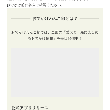
4月28日オープン！
プライベートドッグ
おでかけ前に各自ご確認ください。
300坪のドッグラン
ラン付きなどを厳選
や専用プールも
おでかけわんこ部とは？
おでかけわんこ部では、全国の「愛犬と一緒に楽しめ
るおでかけ情報」を毎日発信中！
公式アプリリリース