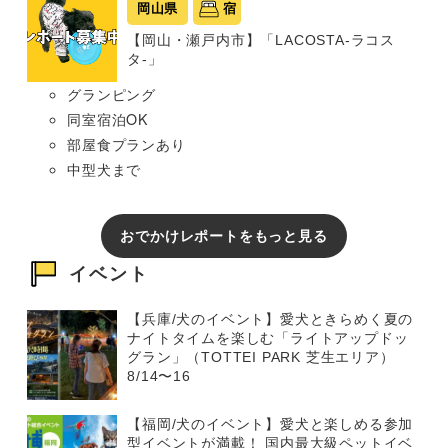
岡山県
宿
【岡山・瀬戸内市】「LACOSTA-ラコス
タ-」
グランピング
同室宿泊OK
部屋食プランあり
中型犬まで
おでかけレポートをもっと見る
イベント
【兵庫/犬のイベント】愛犬ときらめく夏の
ナイトタイムを楽しむ「ライトアップドッ
グラン」（TOTTEI PARK 芝生エリア）
8/14〜16
【福岡/犬のイベント】愛犬と楽しめる参加
型イベントが満載！ 国内最大級ペットイベ