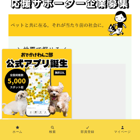
＼地図で探せる／
×
ホーム
検索
部員登録
マイページ
地図アプリ（おでわんMAP）誕生