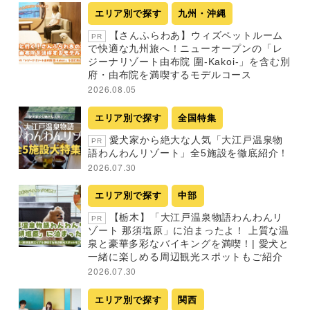
エリア別で探す
九州・沖縄
【さんふらわあ】ウィズペットルーム
PR
で快適な九州旅へ！ニューオープンの「レ
ジーナリゾート由布院 圍-Kakoi-」を含む別
府・由布院を満喫するモデルコース
2026.08.05
エリア別で探す
全国特集
愛犬家から絶大な人気「大江戸温泉物
PR
語わんわんリゾート」全5施設を徹底紹介！
2026.07.30
エリア別で探す
中部
【栃木】「大江戸温泉物語わんわんリ
PR
ゾート 那須塩原」に泊まったよ！ 上質な温
泉と豪華多彩なバイキングを満喫！| 愛犬と
一緒に楽しめる周辺観光スポットもご紹介
2026.07.30
エリア別で探す
関西