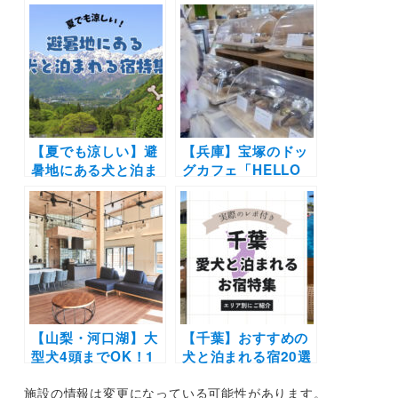
出を作ろう！有馬グ
泊まれる宿・ホテ
ランドホテル「DOG
ル・グランピング・
UP VILLA」で今年
ヴィラ大特集！わん
も「愛犬流しそうめ
こ用お風呂やドッグ
ん」イベント開催！
ラン併設のドッグフ
レンドリー施設を紹
介
【夏でも涼しい】避
【兵庫】宝塚のドッ
暑地にある犬と泊ま
グカフェ「HELLO
れる宿特集！那須高
CAFE 」を現地取
原や軽井沢・奥日光
材！（阪急ハロード
や勝浦など8エリア
ック内）| ランチが
を厳選
美味しい＆犬と遊べ
る新スポットが誕
生！
【山梨・河口湖】大
【千葉】おすすめの
型犬4頭までOK！1
犬と泊まれる宿20選
日1組限定「ヴィ
（実際のおでかけレ
施設の情報は変更になっている可能性があります。
ラ・セゾン・フジ」
ポあり）露天風呂や