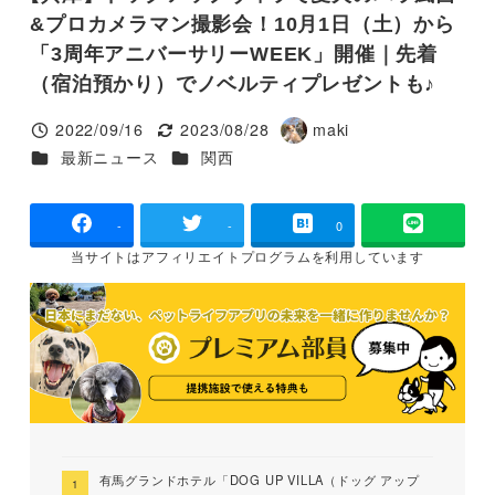
&プロカメラマン撮影会！10⽉1⽇（土）から
「3周年アニバーサリーWEEK」開催｜先着
（宿泊預かり）でノベルティプレゼントも♪
2022/09/16
2023/08/28
maki
投稿日
更新日
著
カテゴリー
カテゴリー
最新ニュース
関西
者
-
-
0
当サイトは
アフィリエイトプログラムを
利用しています
有馬グランドホテル「DOG UP VILLA（ドッグ アップ