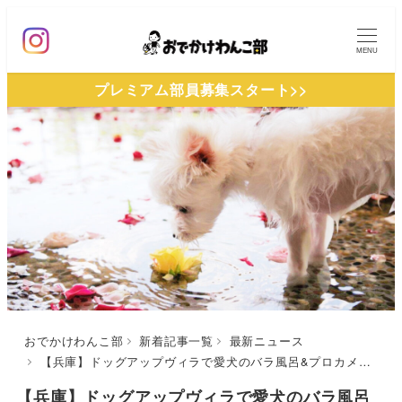
メ
イ
MENU
ン
プレミアム部員募集スタート>>
コ
ン
テ
ン
ツ
へ
移
動
おでかけわんこ部
新着記事一覧
最新ニュース
【兵庫】ドッグアップヴィラで愛⽝のバラ⾵呂&プロカメラマン撮影会！10⽉1⽇（土）から「3周年アニバーサリーWEEK」開催｜先着（宿泊預かり）でノベルティプレゼントも♪
【兵庫】ドッグアップヴィラで愛⽝のバラ⾵呂