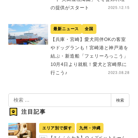
2025.12.15
の提供がスタート
最新ニュース
全国
【兵庫・宮崎】愛犬同伴OKの客室
やドッグランも！宮崎港と神戸港を
結ぶ・新造船「フェリーろっこう」
10月4日より就航！愛犬と宮崎県に
2023.08.28
行こう♪
検
検索
索
注目記事
エリア別で探す
九州・沖縄
【さんふらわあ】ウィズペットルーム