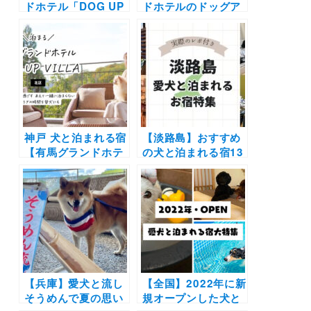
ドホテル「DOG UP
ドホテルのドッグア
VILLA」で期間限定
ップヴィラの魅力ポ
の愛犬りんご風呂&
イントや滞在方法を
りんごフォトスポッ
紹介！ | 日帰りプラ
トも登場！2023年1
ンやキャンペーンも
月16日スタート
あるよ！現地取材
神戸 犬と泊まれる宿
【淡路島】おすすめ
【有馬グランドホテ
の犬と泊まれる宿13
ル DOG UP
選（実際のおでかけ
VILLA】愛犬用の足
レポ付き）コテージ
湯やラウンジも〜
やグランピング・露
「離れ」で過ごす あ
天風呂付きなど厳選
えて一緒に泊まらな
いくつろぎ〜
【兵庫】愛犬と流し
【全国】2022年に新
そうめんで夏の思い
規オープンした犬と