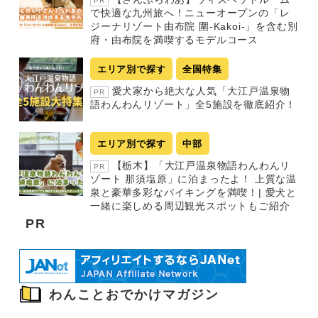
PR
で快適な九州旅へ！ニューオープンの「レ
ジーナリゾート由布院 圍-Kakoi-」を含む別
府・由布院を満喫するモデルコース
エリア別で探す
全国特集
愛犬家から絶大な人気「大江戸温泉物
PR
語わんわんリゾート」全5施設を徹底紹介！
エリア別で探す
中部
【栃木】「大江戸温泉物語わんわんリ
PR
ゾート 那須塩原」に泊まったよ！ 上質な温
泉と豪華多彩なバイキングを満喫！| 愛犬と
一緒に楽しめる周辺観光スポットもご紹介
PR
わんことおでかけマガジン