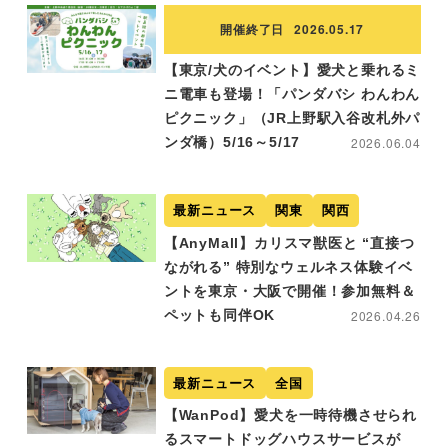
開催終了日
2026.05.17
【東京/犬のイベント】愛犬と乗れるミ
ニ電車も登場！「パンダバシ わんわん
ピクニック」（JR上野駅入谷改札外パ
ンダ橋）5/16～5/17
2026.06.04
最新ニュース
関東
関西
【AnyMall】カリスマ獣医と “直接つ
ながれる” 特別なウェルネス体験イベ
ントを東京・大阪で開催！参加無料＆
ペットも同伴OK
2026.04.26
最新ニュース
全国
【WanPod】愛犬を一時待機させられ
るスマートドッグハウスサービスが