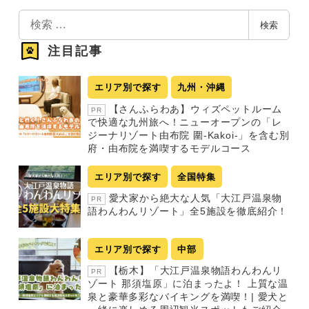
の
検
検索
索
ペ
注目記事
ー
ジ
エリア別で探す
九州・沖縄
送
【さんふらわあ】ウィズペットルーム
PR
り
で快適な九州旅へ！ニューオープンの「レ
ジーナリゾート由布院 圍-Kakoi-」を含む別
府・由布院を満喫するモデルコース
エリア別で探す
全国特集
愛犬家から絶大な人気「大江戸温泉物
PR
語わんわんリゾート」全5施設を徹底紹介！
エリア別で探す
中部
【栃木】「大江戸温泉物語わんわんリ
PR
ゾート 那須塩原」に泊まったよ！ 上質な温
泉と豪華多彩なバイキングを満喫！| 愛犬と