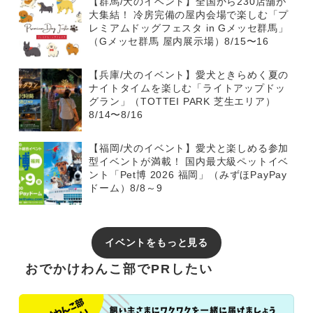
【群馬/犬のイベント】全国から230店舗が
大集結！ 冷房完備の屋内会場で楽しむ「プ
レミアムドッグフェスタ in Gメッセ群馬」
（Gメッセ群馬 屋内展示場）8/15〜16
【兵庫/犬のイベント】愛犬ときらめく夏の
ナイトタイムを楽しむ「ライトアップドッ
グラン」（TOTTEI PARK 芝生エリア）
8/14〜8/16
【福岡/犬のイベント】愛犬と楽しめる参加
型イベントが満載！ 国内最大級ペットイベ
ント「Pet博 2026 福岡」（みずほPayPay
ドーム）8/8～9
イベントをもっと見る
おでかけわんこ部でPRしたい