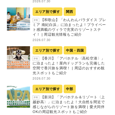
2026.07.30
エリア別で探す
関西
【和歌山】「わんわんパラダイス プレ
PR
ミア 南紀白浜」に泊まったよ！プライベー
ト感満載のヴィラで充実のリゾートステ
イ！ | 周辺観光情報もご紹介
2026.07.30
エリア別で探す
中国・四国
【香川】「アパホテル〈高松空港〉」
PR
に泊まったよ！屋内ドッグランも完備した
空間で香川旅を満喫！ | 周辺のおすすめ観
光スポットもご紹介
2026.07.30
エリア別で探す
中部
【新潟】「アパホテル＆リゾート〈上
PR
越妙高〉」に泊まったよ！大自然を間近で
感じながらのリゾート旅を満喫 | 愛犬同伴
OKの周辺観光スポットもご紹介