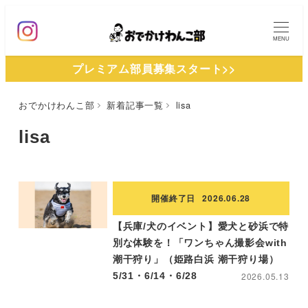
メ
イ
MENU
ン
プレミアム部員募集スタート>>
コ
ン
おでかけわんこ部
新着記事一覧
lisa
テ
ン
lisa
ツ
へ
移
開催終了日
2026.06.28
動
【兵庫/犬のイベント】愛犬と砂浜で特
別な体験を！「ワンちゃん撮影会with
潮干狩り」（姫路白浜 潮干狩り場）
5/31・6/14・6/28
2026.05.13