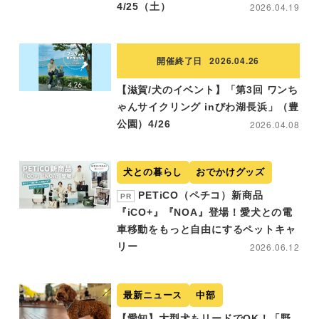
4/25（土）
2026.04.19
開催終了日
2026.04.26
【滋賀/犬のイベント】「第3回 ワンち
ゃんサイクリング inびわ湖長浜」（豊
公園）4/26
2026.04.08
犬との暮らし
おでかけグッズ
PETiCO（ペチコ）新商品
PR
『iCO+』『NOA』登場！愛犬との電
車移動をもっと自由にするペットキャ
リー
2026.06.12
最新ニュース
中部
【愛知】大型犬もリードでOK！「野