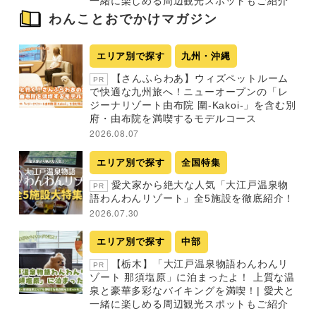
一緒に楽しめる周辺観光スポットもご紹介
わんことおでかけマガジン
エリア別で探す
九州・沖縄
【さんふらわあ】ウィズペットルーム
PR
で快適な九州旅へ！ニューオープンの「レ
ジーナリゾート由布院 圍-Kakoi-」を含む別
府・由布院を満喫するモデルコース
2026.08.07
エリア別で探す
全国特集
愛犬家から絶大な人気「大江戸温泉物
PR
語わんわんリゾート」全5施設を徹底紹介！
2026.07.30
エリア別で探す
中部
【栃木】「大江戸温泉物語わんわんリ
PR
ゾート 那須塩原」に泊まったよ！ 上質な温
泉と豪華多彩なバイキングを満喫！| 愛犬と
一緒に楽しめる周辺観光スポットもご紹介