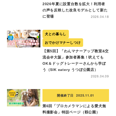
2026年夏に設置台数を拡大！利用者
の声を反映した改良モデルとして新た
に登場
2026.04.18
犬との暮らし
おでかけマナーしつけ
【第5回】「わんマナーアップ教室&交
流会＠大阪」参加者募集！吠えても
OK＆ドッグトレーナーさんから学ぼ
う（SIK eatery うつぼ公園店）
2026.04.09
開催終了日
2025.11.01
第6回「プロカメラマンによる愛犬無
料撮影会」特設ページ（靱公園）