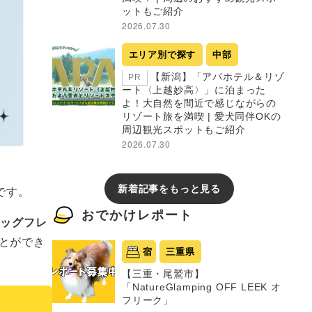
ットもご紹介
2026.07.30
エリア別で探す
中部
【新潟】「アパホテル＆リゾ
PR
ート〈上越妙高〉」に泊まった
よ！大自然を間近で感じながらの
リゾート旅を満喫 | 愛犬同伴OKの
周辺観光スポットもご紹介
2026.07.30
です。
新着記事をもっと見る
おでかけレポート
ドッグフレ
とができ
宿
三重県
【三重・尾鷲市】
「NatureGlamping OFF LEEK オ
フリーク」