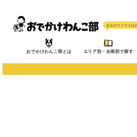
メ
イ
ン
コ
ン
テ
おでかけわんこ部とは
エリア別・企画別で探す
ン
ツ
へ
移
動