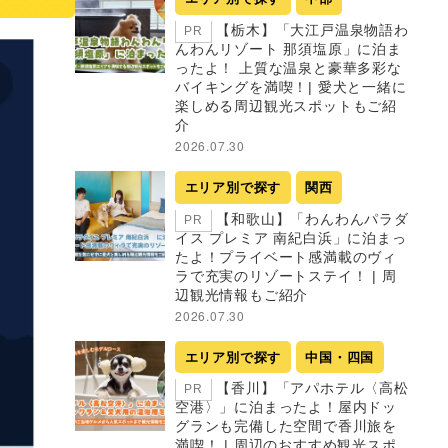
【栃木】「大江戸温泉物語わ
PR
んわんリゾート 那須塩原」に泊ま
ったよ！ 上質な温泉と豪華多彩な
バイキングを満喫！| 愛犬と一緒に
楽しめる周辺観光スポットもご紹
介
2026.07.30
エリア別で探す
関西
【和歌山】「わんわんパラダ
PR
イス プレミア 南紀白浜」に泊まっ
たよ！プライベート感満載のヴィ
ラで充実のリゾートステイ！ | 周
辺観光情報もご紹介
2026.07.30
エリア別で探す
中国・四国
【香川】「アパホテル〈高松
PR
空港〉」に泊まったよ！屋内ドッ
グランも完備した空間で香川旅を
満喫！ | 周辺のおすすめ観光スポ