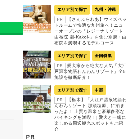
エリア別で探す
九州・沖縄
【さんふらわあ】ウィズペッ
PR
トルームで快適な九州旅へ！ニュ
ーオープンの「レジーナリゾート
由布院 圍-Kakoi-」を含む別府・由
布院を満喫するモデルコース
エリア別で探す
全国特集
愛犬家から絶大な人気「大江
PR
戸温泉物語わんわんリゾート」全5
施設を徹底紹介！
エリア別で探す
中部
【栃木】「大江戸温泉物語わ
PR
んわんリゾート 那須塩原」に泊ま
ったよ！ 上質な温泉と豪華多彩な
バイキングを満喫！| 愛犬と一緒に
楽しめる周辺観光スポットもご紹
介
PR