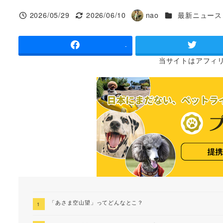
カテゴリー
2026/05/29
2026/06/10
nao
最新ニュース
投稿日
更新日
著
者
-
当サイトは
アフィ
「あさま空山望」ってどんなとこ？