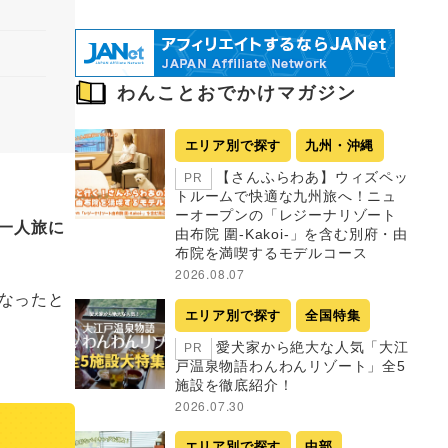
わんことおでかけマガジン
エリア別で探す
九州・沖縄
【さんふらわあ】ウィズペッ
PR
トルームで快適な九州旅へ！ニュ
ーオープンの「レジーナリゾート
一人旅に
由布院 圍-Kakoi-」を含む別府・由
布院を満喫するモデルコース
2026.08.07
なったと
エリア別で探す
全国特集
愛犬家から絶大な人気「大江
PR
戸温泉物語わんわんリゾート」全5
施設を徹底紹介！
2026.07.30
エリア別で探す
中部