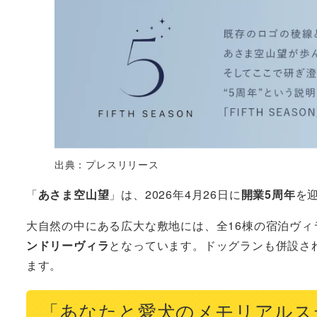
出典：プレスリリース
「
あさま空山望
」は、2026年4月26日に
開業5周年
を
大自然の中にある広大な敷地には、全16棟の宿泊ヴ
ンドリーヴィラ
となっています。ドッグランも併設さ
ます。
「あなたと愛犬のメモリアルス