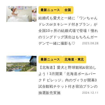
最新ニュース
全国
結婚式も愛犬と一緒に「ワンちゃん
ドレスorタキシード付きプラン」が
全国10ヶ所の結婚式場で登場！憧れ
のリングドッグ演出はもちろんガー
2023.08.28
デンで一緒に撮影も♡
最新ニュース
北海道・東北
【北海道】愛犬と野球観戦&宿泊し
よう！3月開業「北海道ボールパー
ク F ビレッジ」内のヴィラが開幕3
試合観戦チケット付き宿泊プランの
2024.12.11
抽選販売実施