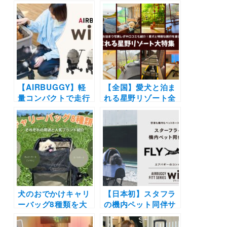
「AIRBUGGY
現地取材】カスタム
PET」のショップ・
など直営店限定のサ
イン・コーナーが
ービス6つを紹介！
2023年2月23日オー
レンタルでお試し＆
プン！オープン記念
愛犬だけのエアバギ
の特典も♩
ーを作ろう♪
【AIRBUGGY】軽
【全国】愛犬と泊ま
量コンパクトで走行
れる星野リゾート全
性能アップ
42施設大特集！実際
「AIRBUGGY WIZ
のお泊まり写真レポ
X」2/16販売開始！
や口コミも | 大切な
ペットカートデビュ
ペットと特別な旅行
ーする飼い主さんに
を楽しもう♪
もおすすめ
犬のおでかけキャリ
【日本初】スタフラ
ーバッグ8種類を大
の機内ペット同伴サ
解剖！人気のブラン
ービスでエアバギー
ドは？おしゃれなト
のコンパクトペット