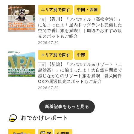
エリア別で探す
中国・四国
【香川】「アパホテル〈高松空港〉」
PR
に泊まったよ！屋内ドッグランも完備した
空間で香川旅を満喫！ | 周辺のおすすめ観
光スポットもご紹介
2026.07.30
エリア別で探す
中部
【新潟】「アパホテル＆リゾート〈上
PR
越妙高〉」に泊まったよ！大自然を間近で
感じながらのリゾート旅を満喫 | 愛犬同伴
OKの周辺観光スポットもご紹介
2026.07.30
新着記事をもっと見る
おでかけレポート
宿
山梨県