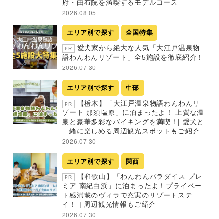
府・由布院を満喫するモデルコース
2026.08.05
エリア別で探す
全国特集
愛犬家から絶大な人気「大江戸温泉物
PR
語わんわんリゾート」全5施設を徹底紹介！
2026.07.30
エリア別で探す
中部
【栃木】「大江戸温泉物語わんわんリ
PR
ゾート 那須塩原」に泊まったよ！ 上質な温
泉と豪華多彩なバイキングを満喫！| 愛犬と
一緒に楽しめる周辺観光スポットもご紹介
2026.07.30
エリア別で探す
関西
【和歌山】「わんわんパラダイス プレ
PR
ミア 南紀白浜」に泊まったよ！プライベー
ト感満載のヴィラで充実のリゾートステ
イ！ | 周辺観光情報もご紹介
2026.07.30