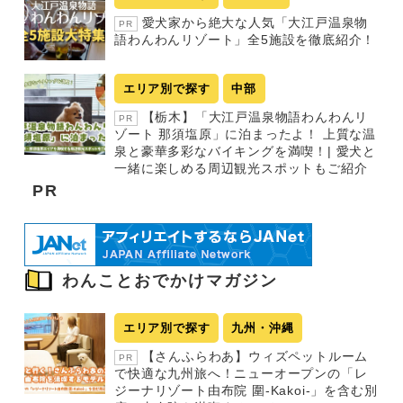
愛犬家から絶大な人気「大江戸温泉物
PR
語わんわんリゾート」全5施設を徹底紹介！
エリア別で探す
中部
【栃木】「大江戸温泉物語わんわんリ
PR
ゾート 那須塩原」に泊まったよ！ 上質な温
泉と豪華多彩なバイキングを満喫！| 愛犬と
一緒に楽しめる周辺観光スポットもご紹介
PR
わんことおでかけマガジン
エリア別で探す
九州・沖縄
【さんふらわあ】ウィズペットルーム
PR
で快適な九州旅へ！ニューオープンの「レ
ジーナリゾート由布院 圍-Kakoi-」を含む別