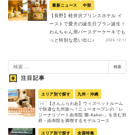
最新ニュース
中部
【長野】軽井沢プリンスホテル イ
ーストで愛犬の誕生日プラン誕生！
わんちゃん用バースデーケーキでも
2024.12.11
っと特別な思い出に♪
検
検索
索
注目記事
エリア別で探す
九州・沖縄
【さんふらわあ】ウィズペットルーム
PR
で快適な九州旅へ！ニューオープンの「レ
ジーナリゾート由布院 圍-Kakoi-」を含む別
府・由布院を満喫するモデルコース
エリア別で探す
全国特集