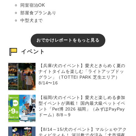
同室宿泊OK
部屋食プランあり
中型犬まで
おでかけレポートをもっと見る
イベント
【兵庫/犬のイベント】愛犬ときらめく夏の
ナイトタイムを楽しむ「ライトアップドッ
グラン」（TOTTEI PARK 芝生エリア）
8/14〜16
【福岡/犬のイベント】愛犬と楽しめる参加
型イベントが満載！ 国内最大級ペットイベ
ント「Pet博 2026 福岡」（みずほPayPay
ドーム）8/8～9
【8/14～15/犬のイベント】マルシェやアク
ティビティも！ 河川敷で夕涼み「犬市場夜