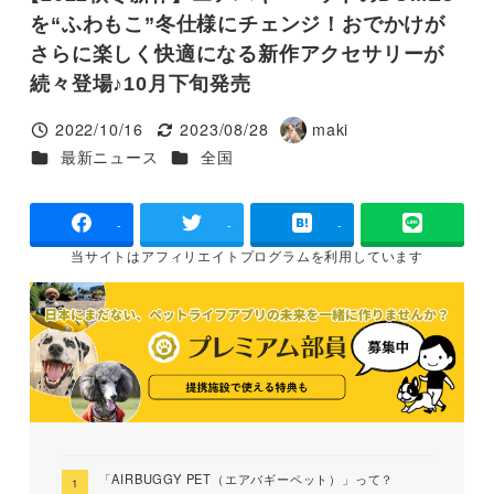
を“ふわもこ”冬仕様にチェンジ！おでかけが
さらに楽しく快適になる新作アクセサリーが
続々登場♪10月下旬発売
2022/10/16
2023/08/28
maki
投稿日
更新日
著
カテゴリー
カテゴリー
最新ニュース
全国
者
-
-
-
当サイトは
アフィリエイトプログラムを
利用しています
「AIRBUGGY PET（エアバギーペット）」って？