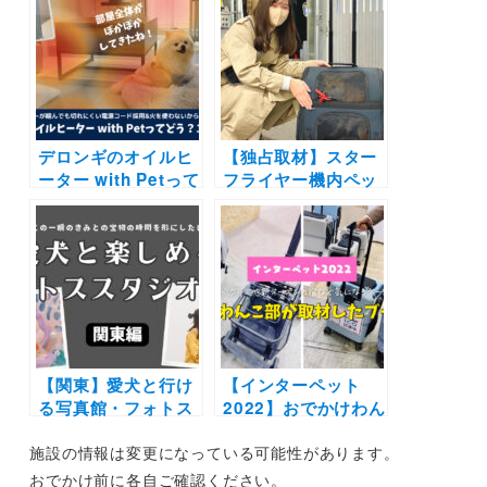
ートから機能性の高
カート
いリュックなど上手
「AIRBUGGY FITT
に使い分けよう◎
SERIES WIZ(ウィ
ズ)」の貸出しがスタ
ート
デロンギのオイルヒ
【独占取材】スター
ーター with Petって
フライヤー機内ペッ
どう？1ヶ月レビュ
ト同伴検証フライト
ー | 愛犬との暮らし
二回目に密着！手続
が安心＆快適に冬の
きの流れは？「まず
乾燥も怖くない！
はうちから始めて航
空業界が変われば」
担当者インタビュー
も
【関東】愛犬と行け
【インターペット
る写真館・フォトス
2022】おでかけわん
タジオ11選｜貸切り
こ部が取材したブー
施設の情報は変更になっている可能性があります。
やセルフ撮影など特
ス9選！｜おすすめ
徴の違う施設を厳選
したいグッズや新オ
おでかけ前に各自ご確認ください。