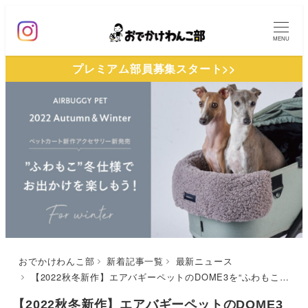
メ
イ
MENU
ン
プレミアム部員募集スタート>>
コ
ン
テ
ン
ツ
へ
移
動
おでかけわんこ部
新着記事一覧
最新ニュース
【2022秋冬新作】エアバギーペットのDOME3を“ふわもこ”冬仕様にチェンジ！おでかけがさらに楽しく快適になる新作アクセサリーが続々登場♪10月下旬発売
【2022秋冬新作】エアバギーペットのDOME3