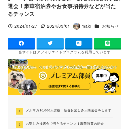
選会！豪華宿泊券やお食事招待券などが当た
るチャンス
カテゴリー
2024/01/27
2024/03/01
maki
お知らせ
投稿日
更新日
著
者
-
-
-
当サイトは
アフィリエイトプログラムを
利用しています
メルマガ10,000人突破！新春お楽しみ大抽選会をします
お楽しみ抽選会で当たるチャンス！豪華特賞の紹介