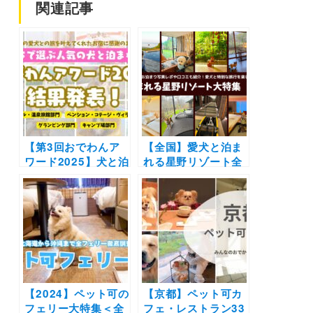
関連記事
【第3回おでわんア
【全国】愛犬と泊ま
ワード2025】犬と泊
れる星野リゾート全
まれる人気の宿ラン
42施設大特集！実際
キング結果発表（4
のお泊まり写真レポ
部門別）〜飼い主さ
や口コミも | 大切な
んからの推薦コメン
ペットと特別な旅行
トも〜
を楽しもう♪
【2024】ペット可の
【京都】ペット可カ
フェリー大特集＜全
フェ・レストラン33