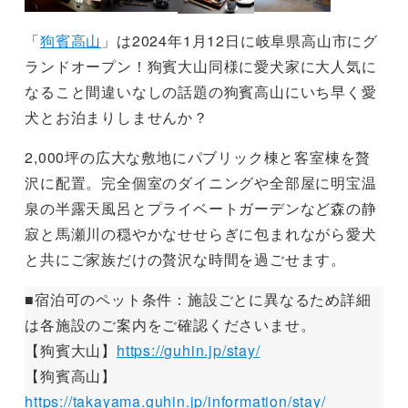
「
狗賓高山
」は2024年1月12日に岐阜県高山市にグ
ランドオープン！狗賓大山同様に愛犬家に大人気に
なること間違いなしの話題の狗賓高山にいち早く愛
犬とお泊まりしませんか？
2,000坪の広大な敷地にパブリック棟と客室棟を贅
沢に配置。完全個室のダイニングや全部屋に明宝温
泉の半露天風呂とプライベートガーデンなど森の静
寂と馬瀬川の穏やかなせせらぎに包まれながら愛犬
と共にご家族だけの贅沢な時間を過ごせます。
■宿泊可のペット条件：施設ごとに異なるため詳細
は各施設のご案内をご確認くださいませ。
【狗賓大山】
https://guhin.jp/stay/
【狗賓高山】
https://takayama.guhin.jp/information/stay/