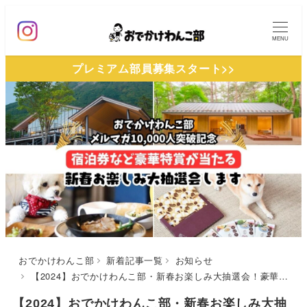
メ
イ
MENU
ン
プレミアム部員募集スタート>>
コ
ン
テ
ン
ツ
へ
移
動
おでかけわんこ部
新着記事一覧
お知らせ
【2024】おでかけわんこ部・新春お楽しみ大抽選会！豪華宿泊券やお食事招待券などが当たるチャンス
【2024】おでかけわんこ部・新春お楽しみ大抽