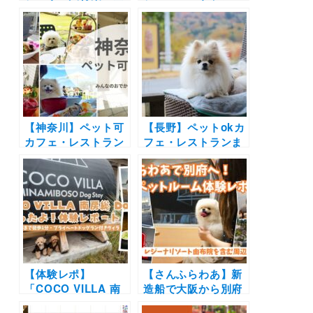
24隻＞北海道から沖
選！店内OKの和菓
縄までウィズペット
子店やドッグラン付
ルーム・ペットルー
きのカフェまとめ｜
ムで愛犬と非日常の
実際のおでかけレポ
旅へ
ート付き
【神奈川】ペット可
【長野】ペットokカ
カフェ・レストラン
フェ・レストランま
30選 | 愛犬と一緒に
とめ30選！| 自然豊
中華街の食べ放題や
かな景色に包まれて
アフタヌーンティー
お蕎麦やピザを愛犬
を楽しもう♪
と楽しもう♪
【体験レポ】
【さんふらわあ】新
「COCO VILLA 南
造船で大阪から別府
房総 Dog Stay」に
へ！ウィズペットル