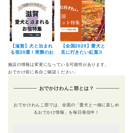
泊まったよ！ 無人チ
ーム体験レポート |
ェックイン＆完全プ
レジーナリゾート由
ライベート空間での
布院に泊まるモデル
んびり贅沢な旅を満
コース
喫
【滋賀】犬と泊まれ
【全国2025】愛犬と
る宿20選！実際のお
見に行きたい紅葉ス
でかけレポート口コ
ポット28選！ライト
施設の情報は変更になっている可能性があります。
ミ付き | 人気の温泉
アップなどのイベン
宿からホテル・コテ
ト情報も | ドッグラ
おでかけ前に各自ご確認ください。
ージを紹介します
ン併設施設や吊り
橋・ケーブルカーな
おでかけわんこ部とは？
ど非日常スポット満
載
おでかけわんこ部では、全国の「愛犬と一緒に楽しめ
るおでかけ情報」を毎日発信中！