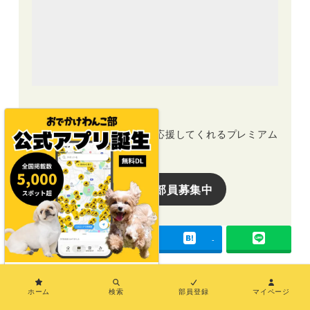
プレミアム部員募集中
おでかけわんこ部の活動を応援してくれるプレミアム
部員募集中！
プレミアム部員募集中
-
-
-
×
この記事を書いた人
ホーム
検索
部員登録
マイページ