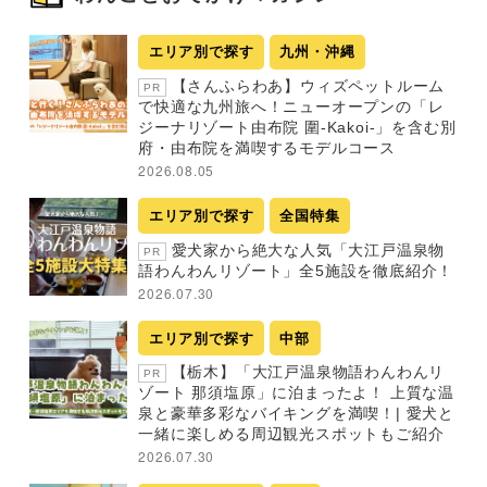
エリア別で探す
九州・沖縄
【さんふらわあ】ウィズペットルーム
PR
で快適な九州旅へ！ニューオープンの「レ
ジーナリゾート由布院 圍-Kakoi-」を含む別
府・由布院を満喫するモデルコース
2026.08.05
エリア別で探す
全国特集
愛犬家から絶大な人気「大江戸温泉物
PR
語わんわんリゾート」全5施設を徹底紹介！
2026.07.30
エリア別で探す
中部
【栃木】「大江戸温泉物語わんわんリ
PR
ゾート 那須塩原」に泊まったよ！ 上質な温
泉と豪華多彩なバイキングを満喫！| 愛犬と
一緒に楽しめる周辺観光スポットもご紹介
2026.07.30