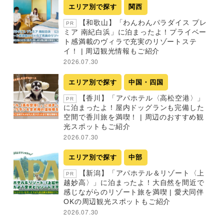
エリア別で探す
関西
【和歌山】「わんわんパラダイス プレ
PR
ミア 南紀白浜」に泊まったよ！プライベー
ト感満載のヴィラで充実のリゾートステ
イ！ | 周辺観光情報もご紹介
2026.07.30
エリア別で探す
中国・四国
【香川】「アパホテル〈高松空港〉」
PR
に泊まったよ！屋内ドッグランも完備した
空間で香川旅を満喫！ | 周辺のおすすめ観
光スポットもご紹介
2026.07.30
エリア別で探す
中部
【新潟】「アパホテル＆リゾート〈上
PR
越妙高〉」に泊まったよ！大自然を間近で
感じながらのリゾート旅を満喫 | 愛犬同伴
OKの周辺観光スポットもご紹介
2026.07.30