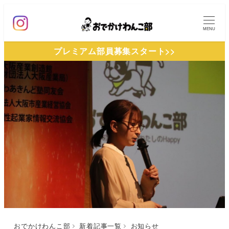
メ
イ
MENU
ン
プレミアム部員募集スタート>>
コ
ン
テ
ン
ツ
へ
移
動
おでかけわんこ部
新着記事一覧
お知らせ