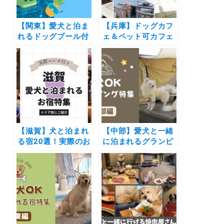
【関東】愛犬と泊ま
【兵庫】ドッグカフ
れるドッグプール付
ェ＆ペット可カフェ
きの宿10選！ドッグ
20選（実際のおでか
フレンドリーなリゾ
けレポ付き）｜神
ートホテルやペンシ
戸・芦屋・姫路など
ョンをご紹介（おで
エリア別にまとめま
かけレポートあり）
した！
【滋賀】犬と泊まれ
【中部】愛犬と一緒
る宿20選！実際のお
に泊まれるグランピ
でかけレポート口コ
ング18選！富士山や
ミ付き | 人気の温泉
雲海の絶景や極上の
宿からホテル・コテ
バーベキューで愛犬
ージを紹介します
と特別な体験を♪