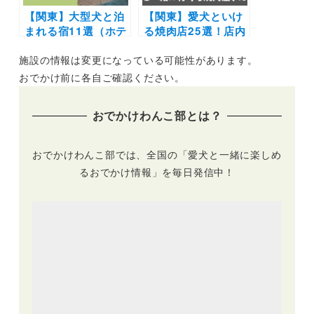
【関東】大型犬と泊
【関東】愛犬といけ
まれる宿11選（ホテ
る焼肉店25選！店内
ル・旅館・グランピ
や個室OK＆ワンち
施設の情報は変更になっている可能性があります。
ング別）実際のおで
ゃん用メニューがあ
かけ写真レポ付き！
るお店もご紹介（実
おでかけ前に各自ご確認ください。
際のおでかけレポー
ト付き）
おでかけわんこ部とは？
おでかけわんこ部では、全国の「愛犬と一緒に楽しめ
るおでかけ情報」を毎日発信中！