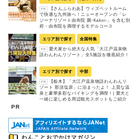
【さんふらわあ】ウィズペットルーム
PR
で快適な九州旅へ！ニューオープンの「レ
ジーナリゾート由布院 圍-Kakoi-」を含む別
府・由布院を満喫するモデルコース
エリア別で探す
全国特集
愛犬家から絶大な人気「大江戸温泉物
PR
語わんわんリゾート」全5施設を徹底紹介！
エリア別で探す
中部
【栃木】「大江戸温泉物語わんわんリ
PR
ゾート 那須塩原」に泊まったよ！ 上質な温
泉と豪華多彩なバイキングを満喫！| 愛犬と
一緒に楽しめる周辺観光スポットもご紹介
PR
わんことおでかけマガジン