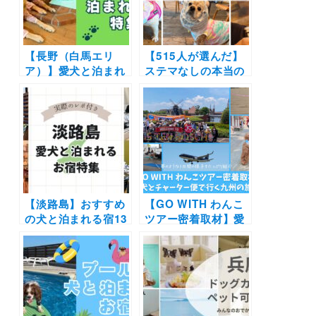
【長野（白馬エリ
【515人が選んだ】
ア）】愛犬と泊まれ
ステマなしの本当の
る宿11選！温泉付き
ドッグフード人気ラ
のリゾートホテルか
ンキング＜9部門＞ |
らペットフレンドリ
愛犬の気になる悩み
ーなペンションまで
ケアで飼い主さんの
を厳選（実際のおで
満足度が本当に高い
かけレポートあり）
のはこれ！
【淡路島】おすすめ
【GO WITH わんこ
の犬と泊まれる宿13
ツアー密着取材】愛
選（実際のおでかけ
犬とチャーター便で
レポ付き）コテージ
行く九州の旅！夢の
やグランピング・露
ような3日間の様子
天風呂付きなど厳選
をたっぷり紹介