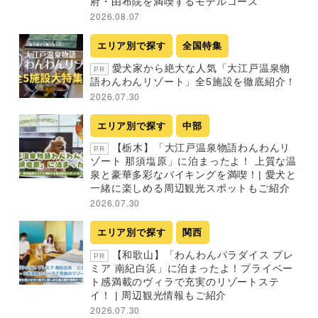
府・由布院を満喫するモデルコース
2026.08.07
エリア別で探す
全国特集
愛犬家から絶大な人気「大江戸温泉物
PR
語わんわんリゾート」全5施設を徹底紹介！
2026.07.30
エリア別で探す
中部
【栃木】「大江戸温泉物語わんわんリ
PR
ゾート 那須塩原」に泊まったよ！ 上質な温
泉と豪華多彩なバイキングを満喫！| 愛犬と
一緒に楽しめる周辺観光スポットもご紹介
2026.07.30
エリア別で探す
関西
【和歌山】「わんわんパラダイス プレ
PR
ミア 南紀白浜」に泊まったよ！プライベー
ト感満載のヴィラで充実のリゾートステ
イ！ | 周辺観光情報もご紹介
2026.07.30