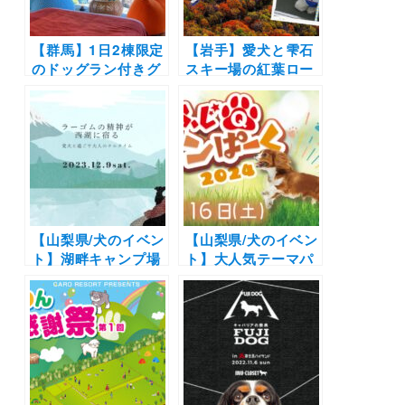
【群馬】1日2棟限定
【岩手】愛犬と雫石
のドッグラン付きグ
スキー場の紅葉ロー
ランピング！川遊び
プウェー＆山頂ドッ
も楽しめるキャンプ
グランを楽しもう
場「THE FIVE
♪「雫石紅葉ロープ
RIVERS FINE
ウェー」秋の運行ス
GLAMPING群馬白
タート！（2021年
沢」にグランピング
10月31日まで）
棟2022年7月15日オ
ープン！
【山梨県/犬のイベン
【山梨県/犬のイベン
ト】湖畔キャンプ場
ト】大人気テーマパ
にて開催！愛犬と一
ークで愛犬と一緒に
緒に楽しめるドッグ
楽しめるイベント
イベント「2216（富
「ふじQワンぱーく
士Wan麓）in
2024」ドッグタイム
SAIKO」12/9
レース・撮影会も
（富士急ハイラン
ド）3/16