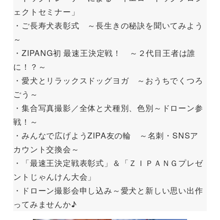
ェクトセミナー」
・ご長寿犬表彰式 ～長生きの秘訣を聞いてみよう
～
・ZIPANG初 最速王決定戦！ ～２代目王者は誰
に！？～
・愛犬とリラックスドッグヨガ ～おうちでくつろ
ごう～
・集合写真撮影／全体と犬種別、色別～ドローン参
戦！～
・みんなで広げようZIPA友の輪 ～名刺・SNSア
カウント交換会～
・「最速王決定戦表彰式」＆「ＺＩＰＡＮＧプレゼ
ントじゃんけん大会」
・ドローン撮影会申し込み～愛犬と新しい思い出作
ってみませんか♪