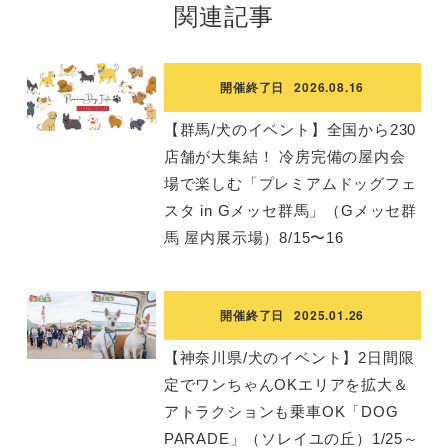
関連記事
開催終了日
2026.08.16
【群馬/犬のイベント】全国から230
店舗が大集結！ 冷房完備の屋内会
場で楽しむ「プレミアムドッグフェ
スタ in Gメッセ群馬」（Gメッセ群
馬 屋内展示場）8/15〜16
開催終了日
2025.01.26
【神奈川県/犬のイベント】2日間限
定でワンちゃんOKエリアを拡大＆
アトラクションも乗車OK「DOG
PARADE」（ソレイユの丘）1/25～