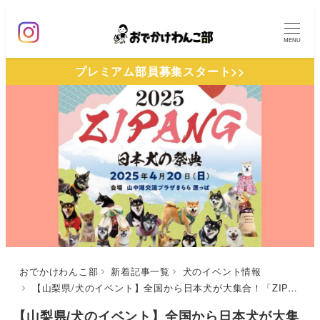
メ
イ
MENU
ン
プレミアム部員募集スタート>>
コ
ン
テ
ン
ツ
へ
移
動
おでかけわんこ部
新着記事一覧
犬のイベント情報
【山梨県/犬のイベント】全国から日本犬が大集合！「ZIPANG2025〜日本犬の祭典〜」（山中湖交流プラザきらら 原っぱ）4/20
【山梨県/犬のイベント】全国から日本犬が大集