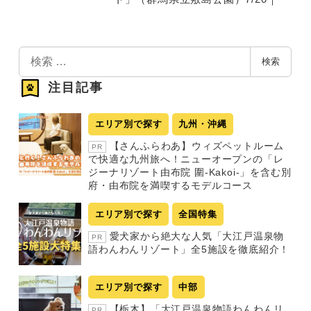
検
検索
索
注目記事
エリア別で探す
九州・沖縄
【さんふらわあ】ウィズペットルーム
PR
で快適な九州旅へ！ニューオープンの「レ
ジーナリゾート由布院 圍-Kakoi-」を含む別
府・由布院を満喫するモデルコース
エリア別で探す
全国特集
愛犬家から絶大な人気「大江戸温泉物
PR
語わんわんリゾート」全5施設を徹底紹介！
エリア別で探す
中部
【栃木】「大江戸温泉物語わんわんリ
PR