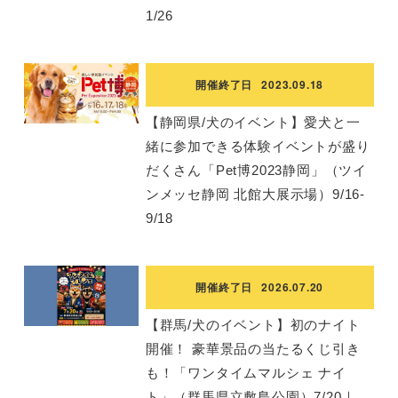
1/26
開催終了日
2023.09.18
【静岡県/犬のイベント】愛犬と一
緒に参加できる体験イベントが盛り
だくさん「Pet博2023静岡」（ツイ
ンメッセ静岡 北館大展示場）9/16-
9/18
開催終了日
2026.07.20
【群馬/犬のイベント】初のナイト
開催！ 豪華景品の当たるくじ引き
も！「ワンタイムマルシェ ナイ
ト」（群馬県立敷島公園）7/20｜