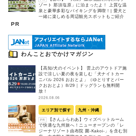
ゾート 那須塩原」に泊まったよ！ 上質な温
泉と豪華多彩なバイキングを満喫！| 愛犬と
一緒に楽しめる周辺観光スポットもご紹介
PR
わんことおでかけマガジン
【高知/犬のイベント】 雲上のアウトドア施
設で涼しい夏の夜を楽しむ「犬ナイトカー
ニバル 2026 おおとよ」（ゆとりすとパー
クおおとよ）8/29｜ドッグランも無料開
放！
2026.08.06
エリア別で探す
九州・沖縄
【さんふらわあ】ウィズペットルーム
PR
で快適な九州旅へ！ニューオープンの「レ
ジーナリゾート由布院 圍-Kakoi-」を含む別