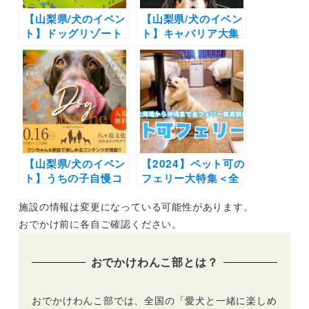
【山梨県/犬のイベン
【山梨県/犬のイベン
ト】ドッグリゾート
ト】キャバリア大集
Woofの11周年記念
合！「キャバリアの
イベント「わんわん
祭典 FUJI-DOG」
大感謝祭」
（富士急ハイラン
3/6（日）開催 | 30
ド）マルシェ、ファ
店以上のショップブ
ッションショーから
ースやミニ運動会
プチオフ会まで！楽
も！
しいコンテンツが盛
りだくさん♪
【山梨県/犬のイベン
【2024】ペット可の
ト】うちの子自慢コ
フェリー大特集＜全
ンテストも開催♪愛
24隻＞北海道から沖
施設の情報は変更になっている可能性があります。
犬とマルシェやキッ
縄までウィズペット
チンカーグルメを堪
ルーム・ペットルー
おでかけ前に各自ご確認ください。
能！「八ヶ岳ドッグ
ムで愛犬と非日常の
マルシェ」（八ヶ岳
旅へ
おでかけわんこ部とは？
文化村）10/16
おでかけわんこ部では、全国の「愛犬と一緒に楽しめ