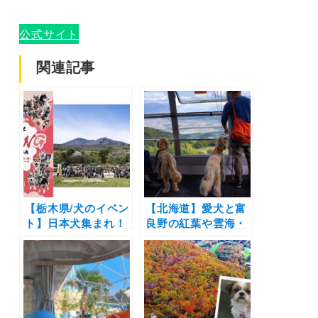
公式サイト
関連記事
【栃木県/犬のイベン
【北海道】愛犬と富
ト】日本犬集まれ！
良野の紅葉や雲海・
「ZIPANG2024～日
ドッグランを楽しも
本犬の祭典～」ショ
う！「富良野ロープ
ピングや集合写真な
ウェー」が今年から
ど（那須ハイランド
ワンちゃん専用便の
パーク）4/14
運行開始（2021年
10月1日～17日）