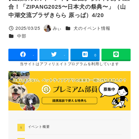
合！「ZIPANG2025〜日本犬の祭典〜」（山
中湖交流プラザきらら 原っぱ）4/20
カテゴリー
2025/03/25
みぃ
犬のイベント情報
投稿日
著
カテゴリー
中部
者
-
-
0
当サイトは
アフィリエイトプログラムを
利用しています
イベント概要