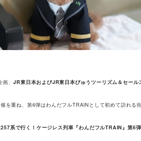
企画、
JR東日本およびJR東日本びゅうツーリズム＆セール
催を重ね、第6弾はわんだフルTRAINとして初めて訪れる
257系で行く！ケージレス列車『わんだフルTRAIN』第6
。