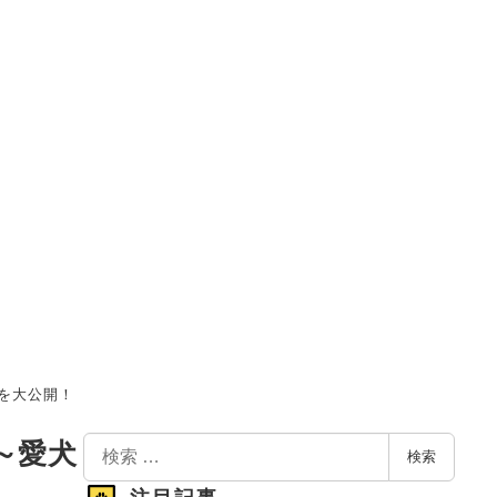
力を大公開！
検
～愛犬
検索
索