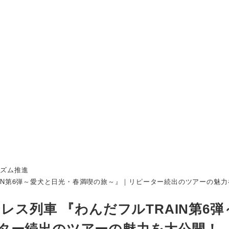
リズム推進
AIN第6弾～愛犬と日光・春満喫の旅～』｜リピーター続出のツアーの魅
レス列車 『わんだフルTRAIN第6弾
ター続出のツアーの魅力を大公開！