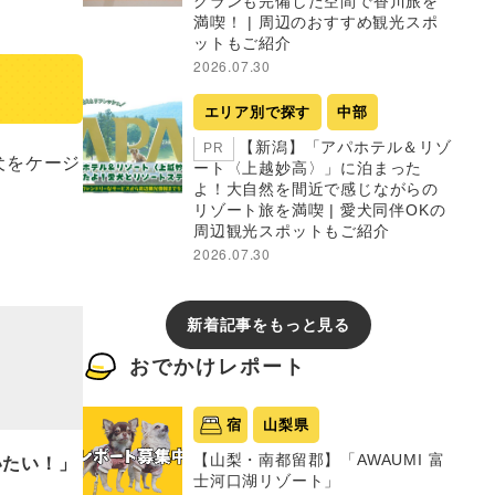
グランも完備した空間で香川旅を
満喫！ | 周辺のおすすめ観光スポ
ットもご紹介
2026.07.30
エリア別で探す
中部
【新潟】「アパホテル＆リゾ
PR
犬をケージ
ート〈上越妙高〉」に泊まった
よ！大自然を間近で感じながらの
リゾート旅を満喫 | 愛犬同伴OKの
周辺観光スポットもご紹介
2026.07.30
新着記事をもっと見る
おでかけレポート
宿
山梨県
いたい！」
【山梨・南都留郡】「AWAUMI 富
士河口湖リゾート」