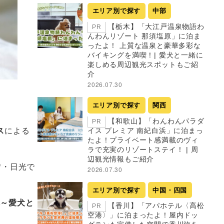
エリア別で探す
中部
【栃木】「大江戸温泉物語わ
PR
んわんリゾート 那須塩原」に泊ま
ったよ！ 上質な温泉と豪華多彩な
バイキングを満喫！| 愛犬と一緒に
楽しめる周辺観光スポットもご紹
介
2026.07.30
エリア別で探す
関西
【和歌山】「わんわんパラダ
PR
ス
による
イス プレミア 南紀白浜」に泊まっ
たよ！プライベート感満載のヴィ
ラで充実のリゾートステイ！ | 周
辺観光情報もご紹介
街・日光で
2026.07.30
エリア別で探す
中国・四国
弾～愛犬と
【香川】「アパホテル〈高松
PR
空港〉」に泊まったよ！屋内ドッ