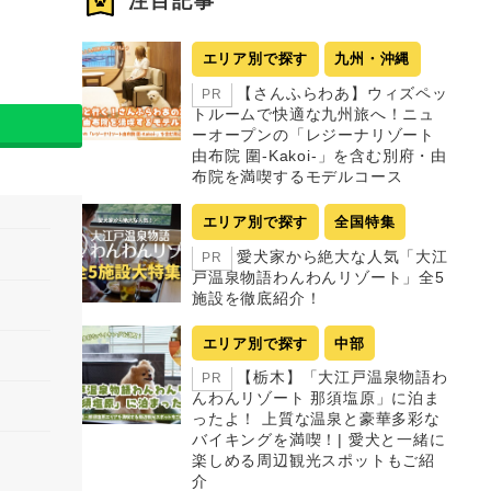
注目記事
エリア別で探す
九州・沖縄
【さんふらわあ】ウィズペッ
PR
トルームで快適な九州旅へ！ニュ
ーオープンの「レジーナリゾート
由布院 圍-Kakoi-」を含む別府・由
布院を満喫するモデルコース
エリア別で探す
全国特集
愛犬家から絶大な人気「大江
PR
戸温泉物語わんわんリゾート」全5
施設を徹底紹介！
エリア別で探す
中部
【栃木】「大江戸温泉物語わ
PR
んわんリゾート 那須塩原」に泊ま
ったよ！ 上質な温泉と豪華多彩な
バイキングを満喫！| 愛犬と一緒に
楽しめる周辺観光スポットもご紹
介