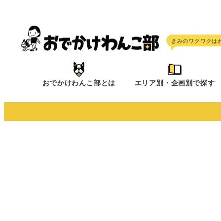
メ
イ
ン
コ
ン
テ
おでかけわんこ部とは
エリア別・企画別で探す
ン
ツ
へ
移
動