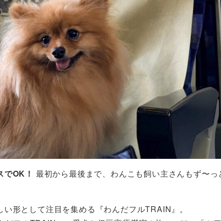
スでOK！
最初から最後まで、わんこも飼い主さんもず〜っ
い形として注目を集める『わんだフルTRAIN』。