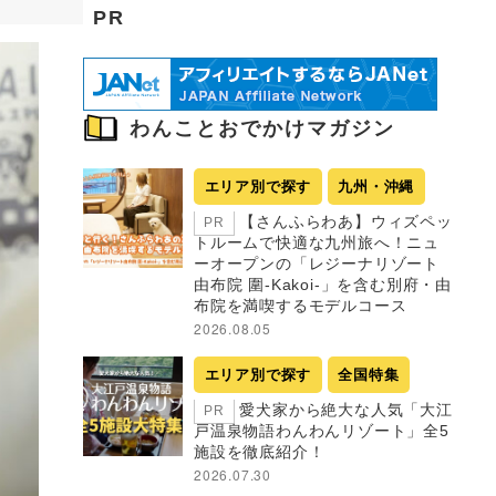
PR
わんことおでかけマガジン
エリア別で探す
九州・沖縄
【さんふらわあ】ウィズペッ
PR
トルームで快適な九州旅へ！ニュ
ーオープンの「レジーナリゾート
由布院 圍-Kakoi-」を含む別府・由
布院を満喫するモデルコース
2026.08.05
エリア別で探す
全国特集
愛犬家から絶大な人気「大江
PR
戸温泉物語わんわんリゾート」全5
施設を徹底紹介！
2026.07.30