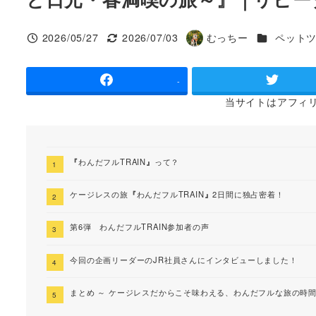
カテゴリー
2026/05/27
2026/07/03
むっちー
ペット
投稿日
更新日
著
者
-
当サイトは
アフィ
『
わんだフルTRAIN
』
って？
ケージレスの旅
『
わんだフルTRAIN
』
2日間に独占密着！
第6弾 わんだフルTRAIN参加者の声
今回の企画リーダーのJR社員さんにインタビューしました！
まとめ ～ ケージレスだからこそ味わえる、わんだフルな旅の時間