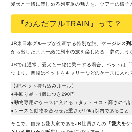
愛犬と一緒に楽しめる列車旅の魅力を、ツアーの様子
『
わんだフルTRAIN
』
って？
JR東日本グループが企画する特別な旅、
ケージレス列
から出したまま一緒に列車の旅を楽しめる、夢のよう
JRでは通常、愛犬と一緒に乗車する場合、ペットは
つまり、普段はペットをキャリーなどのケースに入れ
【JRペット持ち込みルール】
●手回り品・1個につき290円
●動物専用のケースに入れる（タテ・ヨコ・高さの合計が
●ケースと動物を合わせた重さが10kg以内であること
そこで、自身も愛犬家であるJR社員さんの
「愛犬をケ
という想いから誕生
したのがこのツアー！