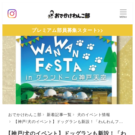
メ
イ
MENU
ン
プレミアム部員募集スタート>>
コ
ン
テ
ン
ツ
へ
移
動
おでかけわんこ部
新着記事一覧
犬のイベント情報
【神戸/犬のイベント】ドッグランも新設！「わんわんフェスタ in グランドーム神戸天空」（グランドーム神戸天空）10/19
【神戸/犬のイベント】ドッグランも新設！「わ