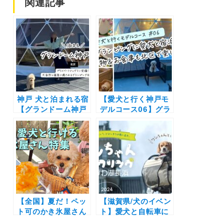
関連記事
神戸 犬と泊まれる宿
【愛犬と行く神戸モ
【グランドーム神戸
デルコース06】グラ
天空】プライベート
ンドーム神戸天空～
ドッグラン完備！大
神戸三田プレミア
自然と温泉に癒され
ム・アウトレット～
るグランピング体験
ファームサーカス食
を愛犬と
堂
【全国】夏だ！ペッ
【滋賀県/犬のイベン
ト可のかき氷屋さん
ト】愛犬と自転車に