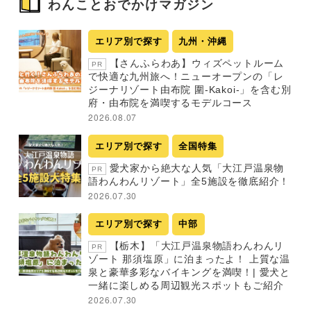
わんことおでかけマガジン
エリア別で探す
九州・沖縄
【さんふらわあ】ウィズペットルーム
PR
で快適な九州旅へ！ニューオープンの「レ
ジーナリゾート由布院 圍-Kakoi-」を含む別
府・由布院を満喫するモデルコース
2026.08.07
エリア別で探す
全国特集
愛犬家から絶大な人気「大江戸温泉物
PR
語わんわんリゾート」全5施設を徹底紹介！
2026.07.30
エリア別で探す
中部
【栃木】「大江戸温泉物語わんわんリ
PR
ゾート 那須塩原」に泊まったよ！ 上質な温
泉と豪華多彩なバイキングを満喫！| 愛犬と
一緒に楽しめる周辺観光スポットもご紹介
2026.07.30