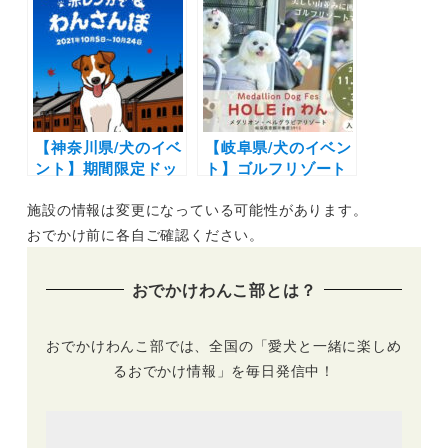
ダフルフェスタ」
2025」（霞ヶ浦総合
（再度公園 Re cafe
公園 文化体育会館
横広場）10/1（日）
前広場）10/18
【神奈川県/犬のイベ
【岐阜県/犬のイベン
ント】期間限定ドッ
ト】ゴルフリゾート
グランやハロウィン
で愛犬と遊ぼう
施設の情報は変更になっている可能性があります。
写真スポットも！
「Medallion DOG
「赤レンガでわんさ
FES – HOLE in わ
おでかけ前に各自ご確認ください。
んぽ」（横浜赤レン
ん-」（メダリオンベ
ガ倉庫2号館、イベ
ルグラビアリゾー
おでかけわんこ部とは？
ント広場、赤レンガ
ト）11/29〜11/30
パーク）10/5～
10/24開催
おでかけわんこ部では、全国の「愛犬と一緒に楽しめ
るおでかけ情報」を毎日発信中！