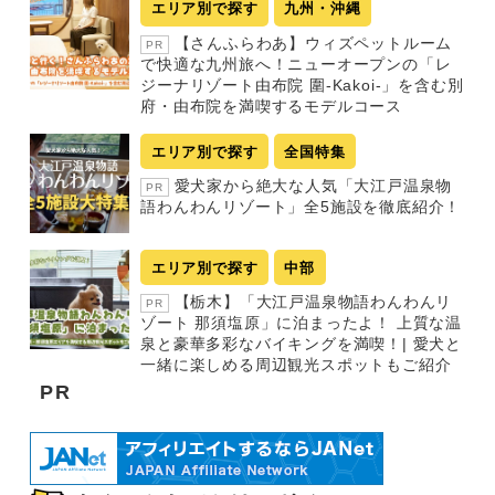
エリア別で探す
九州・沖縄
【さんふらわあ】ウィズペットルーム
PR
で快適な九州旅へ！ニューオープンの「レ
ジーナリゾート由布院 圍-Kakoi-」を含む別
府・由布院を満喫するモデルコース
エリア別で探す
全国特集
愛犬家から絶大な人気「大江戸温泉物
PR
語わんわんリゾート」全5施設を徹底紹介！
エリア別で探す
中部
【栃木】「大江戸温泉物語わんわんリ
PR
ゾート 那須塩原」に泊まったよ！ 上質な温
泉と豪華多彩なバイキングを満喫！| 愛犬と
一緒に楽しめる周辺観光スポットもご紹介
PR