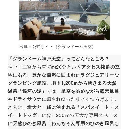
出典：公式サイト（グランドーム天空）
「グランドーム神戸天空」ってどんなところ？
神戸・三宮から車で約20分という
アクセス抜群の立
地
にある、
豊かな自然に囲まれたラグジュアリーな
グランピング施設
。
地下1,200mから湧き出る天然
温泉「銀河の湯」
では、
星空を眺めながら露天風呂
やドライサウナ
に癒されゆったりとくつろげます。
さらに、
愛犬と一緒に泊まれる「スパスイート・ス
イートドッグ」
には、250㎡の広大な専用スペース
に
天然ひのき風呂
（
わんちゃん専用のひのき風呂
も