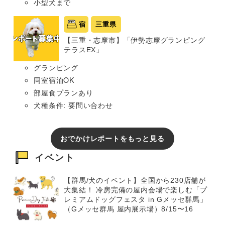
小型犬まで
宿
三重県
【三重・志摩市】「伊勢志摩グランピング
テラスEX」
グランピング
同室宿泊OK
部屋食プランあり
犬種条件: 要問い合わせ
おでかけレポートをもっと見る
イベント
【群馬/犬のイベント】全国から230店舗が
大集結！ 冷房完備の屋内会場で楽しむ「プ
レミアムドッグフェスタ in Gメッセ群馬」
（Gメッセ群馬 屋内展示場）8/15〜16