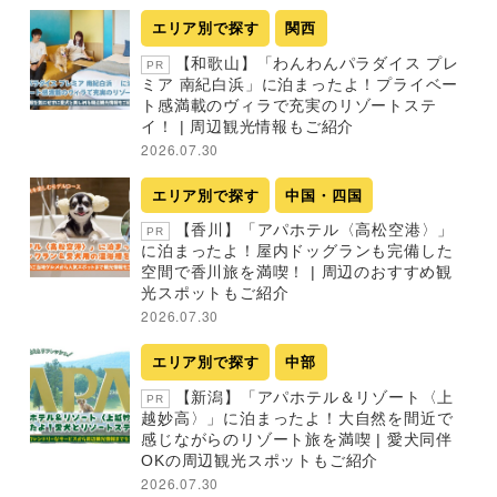
エリア別で探す
関西
【和歌山】「わんわんパラダイス プレ
PR
ミア 南紀白浜」に泊まったよ！プライベー
ト感満載のヴィラで充実のリゾートステ
イ！ | 周辺観光情報もご紹介
2026.07.30
エリア別で探す
中国・四国
【香川】「アパホテル〈高松空港〉」
PR
に泊まったよ！屋内ドッグランも完備した
空間で香川旅を満喫！ | 周辺のおすすめ観
光スポットもご紹介
2026.07.30
エリア別で探す
中部
【新潟】「アパホテル＆リゾート〈上
PR
越妙高〉」に泊まったよ！大自然を間近で
感じながらのリゾート旅を満喫 | 愛犬同伴
OKの周辺観光スポットもご紹介
2026.07.30