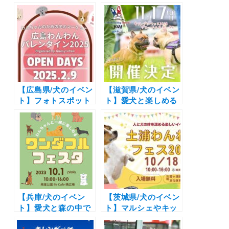
特集！新規オープン
乗って人気のカフェ
から超人気カフェま
へ「ワンちゃんサイ
で | 愛犬と夏を感じ
クリング in びわ湖
よう！
長浜」参加受付スタ
ート
【広島県/犬のイベン
【滋賀県/犬のイベン
ト】フォトスポット
ト】愛犬と楽しめる
から大抽選会まで
コンテンツから撮影
「広島わんわんバレ
会まで♪「フレブル
ンタイン2025」（広
フェス 2024 meets
島広域公園）2/9
滋賀農業公園ブルー
メの丘 Autumn」
（滋賀農業公園ブル
ーメの丘）11/17
【兵庫/犬のイベン
【茨城県/犬のイベン
ト】愛犬と森の中で
ト】マルシェやキッ
ライブ鑑賞やマルシ
チンカーも出店「土
ェを楽しもう「ワン
浦わんわんフェス