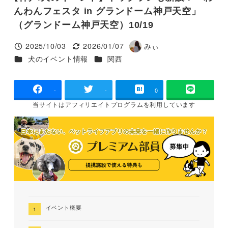
んわんフェスタ in グランドーム神戸天空」
（グランドーム神戸天空）10/19
2025/10/03
2026/01/07
みぃ
投稿日
更新日
著
カテゴリー
カテゴリー
犬のイベント情報
関西
者
-
-
0
当サイトは
アフィリエイトプログラムを
利用しています
イベント概要