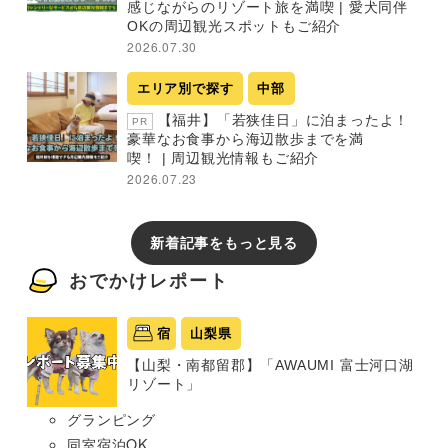
感じながらのリゾート旅を満喫 | 愛犬同伴
OKの周辺観光スポットもご紹介
2026.07.30
エリア別で探す
中部
【福井】「若狭佳日」に泊まったよ！
PR
豪華なお食事から海辺散歩までを満
喫！ | 周辺観光情報もご紹介
2026.07.23
新着記事をもっと見る
おでかけレポート
宿
山梨県
【山梨・南都留郡】「AWAUMI 富士河口湖
リゾート」
グランピング
同室宿泊OK