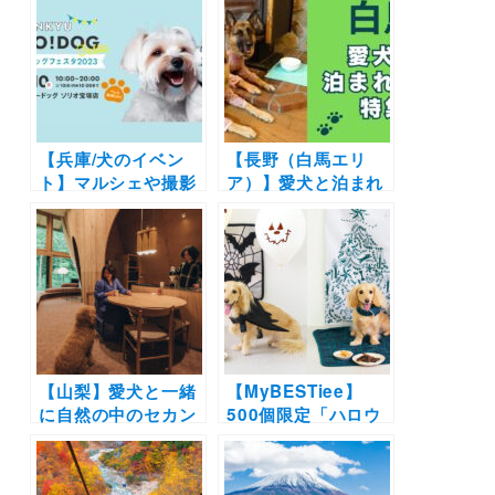
【兵庫/犬のイベン
【長野（白馬エリ
ト】マルシェや撮影
ア）】愛犬と泊まれ
会にワークショップ
る宿11選！温泉付き
など盛りだくさん
のリゾートホテルか
「阪急ハロードッグ
らペットフレンドリ
フェスタ 2023 秋」
ーなペンションまで
（阪急ハロードッグ
を厳選（実際のおで
ソリオ宝塚店）
かけレポートあり）
【山梨】愛犬と一緒
【MyBESTiee】
に自然の中のセカン
500個限定「ハロウ
ドホームで過ごせ
ィンBOX」＆「クリ
る！サブスクセカン
スマスBOX」販売開
ドホーム「SANU
始！可愛い装飾品か