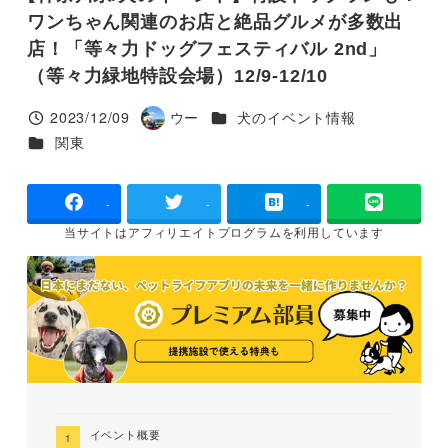
ワンちゃん関連のお店と絶品グルメが多数出
店！「等々力ドッグフェスティバル 2nd」
（等々力緑地特設会場）12/9-12/10
カテゴリー
2023/12/09
ウー
犬のイベント情報
投稿日
著
カテゴリー
関東
者
-
-
-
当サイトは
アフィリエイトプログラムを
利用しています
イベント概要