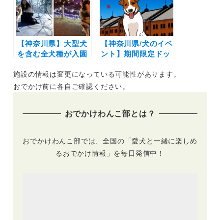
MARKET 2022」
は？
（横浜赤レンガ倉
庫）12/9～11日開催
【神奈川県】大型犬
【神奈川県/犬のイベ
を含む全犬種が入園
ント】期間限定ドッ
可能に「さがみ湖
グランやハロウィン
施設の情報は変更になっている可能性があります。
MORI MORI（旧・
写真スポットも！
さがみ湖リゾート プ
「赤レンガでわんさ
おでかけ前に各自ご確認ください。
レジャーフォレス
んぽ」（横浜赤レン
ト）」 全9種のアト
ガ倉庫2号館、イベ
おでかけわんこ部とは？
ラクションやドッグ
ント広場、赤レンガ
ランも
パーク）10/5～
10/24開催
おでかけわんこ部では、全国の「愛犬と一緒に楽しめ
るおでかけ情報」を毎日発信中！