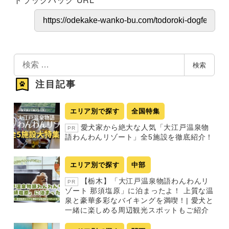
検
検索
索
注目記事
エリア別で探す
全国特集
愛犬家から絶大な人気「大江戸温泉物
PR
語わんわんリゾート」全5施設を徹底紹介！
エリア別で探す
中部
【栃木】「大江戸温泉物語わんわんリ
PR
ゾート 那須塩原」に泊まったよ！ 上質な温
泉と豪華多彩なバイキングを満喫！| 愛犬と
一緒に楽しめる周辺観光スポットもご紹介