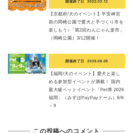
開催終了日
2022.03.12
【京都府/犬のイベント】平安神宮
前の岡崎公園で愛犬と手づくり市を
楽しもう♪「第2回わんにゃん楽市」
（岡崎公園）3/12開催！
開催終了日
2026.08.09
【福岡/犬のイベント】愛犬と楽し
める参加型イベントが満載！ 国内
最大級ペットイベント「Pet博 2026
福岡」（みずほPayPayドーム）8/8
～9
この投稿へのコメント