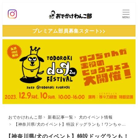
メ
イ
MENU
ン
プレミアム部員募集スタート>>
コ
ン
テ
ン
ツ
へ
移
動
おでかけわんこ部
新着記事一覧
犬のイベント情報
【神奈川県/犬のイベント】特設ドッグランも！ワンちゃん関連のお店と絶品グルメが多数出店！「等々力ドッグフェスティバル 2nd」（等々力緑地特設会場）12/9-12/10
【神奈川県/犬のイベント】特設ドッグランも！