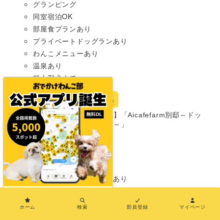
グランピング
同室宿泊OK
部屋食プランあり
プライベートドッグランあり
わんこメニューあり
温泉あり
超大型犬まで
宿
山梨県
【山梨・北杜市】「Aicafefarm別邸～ドッ
グヴィラ八ヶ岳～」
グランピング
同室宿泊OK
部屋食プランあり
プライベートドッグランあり
超大型犬まで
×
ホーム
検索
部員登録
マイページ
宿
埼玉県