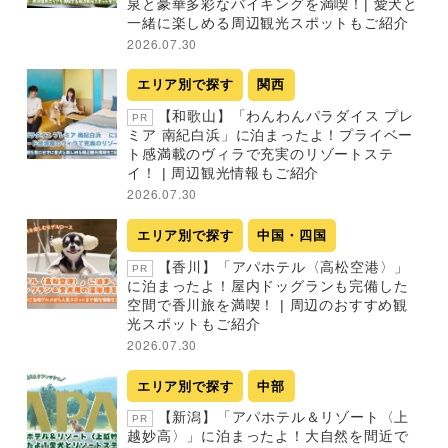
泉と豪華多彩なバイキングを満喫！| 愛犬と
一緒に楽しめる周辺観光スポットもご紹介
2026.07.30
エリア別で探す
関西
【和歌山】「わんわんパラダイス プレ
PR
ミア 南紀白浜」に泊まったよ！プライベー
ト感満載のヴィラで充実のリゾートステ
イ！ | 周辺観光情報もご紹介
2026.07.30
エリア別で探す
中国・四国
【香川】「アパホテル〈高松空港〉」
PR
に泊まったよ！屋内ドッグランも完備した
空間で香川旅を満喫！ | 周辺のおすすめ観
光スポットもご紹介
2026.07.30
エリア別で探す
中部
【新潟】「アパホテル＆リゾート〈上
PR
越妙高〉」に泊まったよ！大自然を間近で