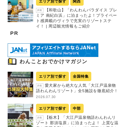
エリア別で探す
関西
【和歌山】「わんわんパラダイス プレ
PR
ミア 南紀白浜」に泊まったよ！プライベー
ト感満載のヴィラで充実のリゾートステ
イ！ | 周辺観光情報もご紹介
PR
わんことおでかけマガジン
エリア別で探す
全国特集
愛犬家から絶大な人気「大江戸温泉物
PR
語わんわんリゾート」全5施設を徹底紹介！
2026.07.30
エリア別で探す
中部
【栃木】「大江戸温泉物語わんわんリ
PR
ゾート 那須塩原」に泊まったよ！ 上質な温