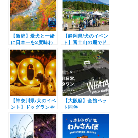
2nd Home – 河口湖
らわんこ用グッズま
1st」2022年6月6日
で盛りだくさん
オープン
【新潟】愛犬と一緒
【静岡県/犬のイベン
に日本一を2度味わ
ト】富士山の麓でド
える！日本最長の
ッグランや愛犬と熱
「苗場ドラゴンド
気球体験も！お買い
ラ」や地上高日本一
物も一緒に楽しもう
の「田代ロープウェ
♪「第7回 富士山わ
ー」周遊コースで紅
んわんマルシェ」
葉を満喫しよう
（あさぎりフードパ
（2021年10月9日～
ーク）
11月7日）
【神奈川県/犬のイベ
【大阪府】全館ペッ
ント】ドッグランや
ト同伴
ドギーマケットも！
OK「WHATAWON
愛犬と赤レンガ倉庫
」を徹底取材！フー
エリアで楽しもう
ドコートもOK？同
♪「BAY WALK
伴マナーやルール