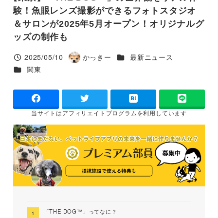
験！魚眼レンズ撮影ができるフォトスタジオ
＆サロンが2025年5月オープン！オリジナルグ
ッズの制作も
カテゴリー
2025/05/10
かっきー
最新ニュース
投稿日
著
カテゴリー
関東
者
-
-
-
当サイトは
アフィリエイトプログラムを
利用しています
「THE DOG™」ってなに？