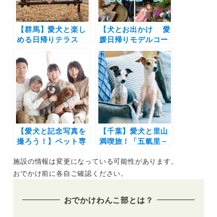
【群馬】愛犬と楽し
【犬とお出かけ 愛
める日帰りテラス
媛日帰りモデルコー
BBQ＆ドッグランを
ス】愛犬と自然やお
新設！「あさま空山
花を堪能！里山サロ
望」併設のレストラ
ン～le cocon（ル
ン「天空柁（ダ）イ
ココン）～C-Plants
ニング」がリニュー
Cafe～瓦のふるさと
アル！
公園
【愛犬と記念写真を
【千葉】愛犬と里山
撮ろう！】ペット専
満喫旅！「五氣里－
用ブランド「＆
itsukiri－」が天然
施設の情報は変更になっている可能性があります。
fam」が「フォトス
芝の屋外ドッグラン
タジオCocoa」より
を2025年4月オープ
おでかけ前に各自ご確認ください。
誕生！完全貸切で大
ン！よりペットフレ
型犬＆多頭撮影も
ンドリーな施設にリ
おでかけわんこ部とは？
OK♩
ニューアル