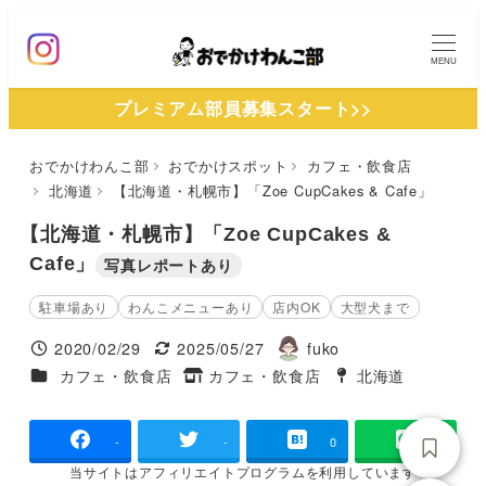
メ
イ
MENU
ン
プレミアム部員募集スタート>>
コ
ン
おでかけわんこ部
おでかけスポット
カフェ・飲食店
テ
北海道
【北海道・札幌市】「Zoe CupCakes & Cafe」
ン
ツ
【北海道・札幌市】「Zoe CupCakes &
へ
Cafe」
写真レポートあり
移
駐車場あり
わんこメニューあり
店内OK
大型犬まで
動
2020/02/29
2025/05/27
fuko
投稿日
更新日
著
施設ジャンル
カフェ・飲食店
カフェ・飲食店
北海道
タグ
者
タグ
-
-
0
当サイトは
アフィリエイトプログラムを
利用しています