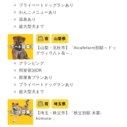
プライベートドッグランあり
わんこメニューあり
温泉あり
超大型犬まで
宿
山梨県
【山梨・北杜市】「Aicafefarm別邸～ドッ
グヴィラ八ヶ岳～」
グランピング
同室宿泊OK
部屋食プランあり
プライベートドッグランあり
超大型犬まで
宿
埼玉県
【埼玉・秩父市】「秩父別邸 木叢-
komura-」