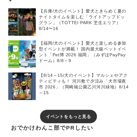
【兵庫/犬のイベント】愛犬ときらめく夏の
ナイトタイムを楽しむ「ライトアップドッ
グラン」（TOTTEI PARK 芝生エリア）
8/14〜16
【福岡/犬のイベント】愛犬と楽しめる参加
型イベントが満載！ 国内最大級ペットイベ
ント「Pet博 2026 福岡」（みずほPayPay
ドーム）8/8～9
【8/14～15/犬のイベント】マルシェやアク
ティビティも！ 河川敷で夕涼み「犬市場夜
市 2026」（岡崎城公園乙川河川緑地）8/14
～15
イベントをもっと見る
おでかけわんこ部でPRしたい