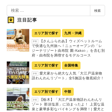
検
検索
索
注目記事
エリア別で探す
九州・沖縄
【さんふらわあ】ウィズペットルーム
PR
で快適な九州旅へ！ニューオープンの「レ
ジーナリゾート由布院 圍-Kakoi-」を含む別
府・由布院を満喫するモデルコース
エリア別で探す
全国特集
愛犬家から絶大な人気「大江戸温泉物
PR
語わんわんリゾート」全5施設を徹底紹介！
エリア別で探す
中部
【栃木】「大江戸温泉物語わんわんリ
PR
ゾート 那須塩原」に泊まったよ！ 上質な温
泉と豪華多彩なバイキングを満喫！| 愛犬と