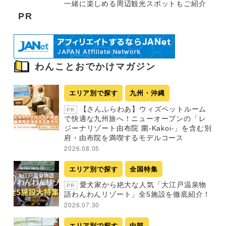
一緒に楽しめる周辺観光スポットもご紹介
PR
わんことおでかけマガジン
エリア別で探す
九州・沖縄
【さんふらわあ】ウィズペットルーム
PR
で快適な九州旅へ！ニューオープンの「レ
ジーナリゾート由布院 圍-Kakoi-」を含む別
府・由布院を満喫するモデルコース
2026.08.05
エリア別で探す
全国特集
愛犬家から絶大な人気「大江戸温泉物
PR
語わんわんリゾート」全5施設を徹底紹介！
2026.07.30
エリア別で探す
中部