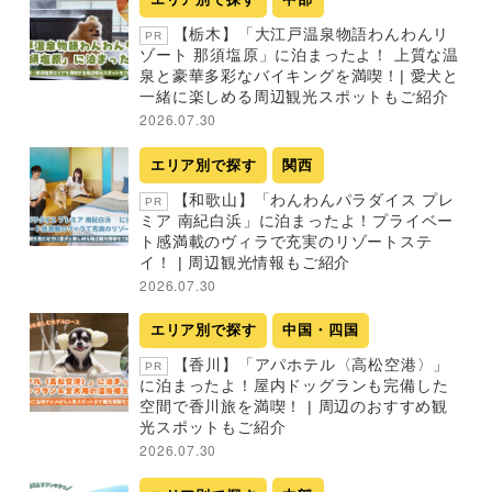
【栃木】「大江戸温泉物語わんわんリ
PR
ゾート 那須塩原」に泊まったよ！ 上質な温
泉と豪華多彩なバイキングを満喫！| 愛犬と
一緒に楽しめる周辺観光スポットもご紹介
2026.07.30
エリア別で探す
関西
【和歌山】「わんわんパラダイス プレ
PR
ミア 南紀白浜」に泊まったよ！プライベー
ト感満載のヴィラで充実のリゾートステ
イ！ | 周辺観光情報もご紹介
2026.07.30
エリア別で探す
中国・四国
【香川】「アパホテル〈高松空港〉」
PR
に泊まったよ！屋内ドッグランも完備した
空間で香川旅を満喫！ | 周辺のおすすめ観
光スポットもご紹介
2026.07.30